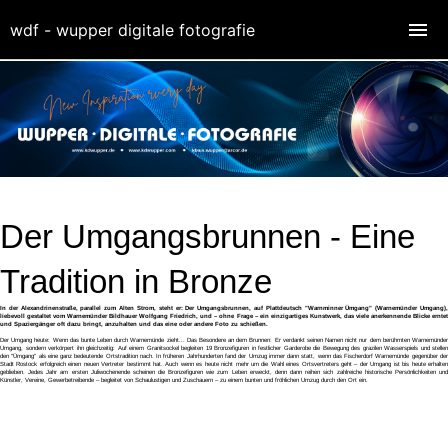
wdf - wupper digitale fotografie
Der Umgangsbrunnen - Eine
Tradition in Bronze
In der Alexandrinenstraße, parallel zum Alten Strom, steht er: Der Umgangsbrunnen, auf Plattdeutsch "Warnminner Ümgang" (Warnemünder Umgang),
liebevoll gestaltet vom Warnemünder Bildhauer Wolfgang Friedrich, und – ohne Frage – ein einzigartiges Kunstwerk, das viele anerkennende Blicke erntet
und Spaziergänger oft dazu bringt, anzuhalten und das eine oder andere Foto zu schießen.
Der Umgang heute: Wenn das bunte Leben durch Warnemünde zieht... Das Besondere an dem Brunnen: Er verdankt seinen Namen nicht nur dem berühmten Warnemünder
Umgang, sondern verkörpert ihn gleichzeitig: Auf einem Granitsockel begleiten 19 Bronzefiguren in festlicher Garderobe die Bewegung des grazilen Wasserspiels und stellen
den "Ümgang" als eine ganz bedeutende Ortstradition nach. In früheren Jahrhunderten fand der Umzug immer dann statt, wenn das Fischerdorf Warnemünde gegenüber der
Stadt Rostock erfolgreich einen neuen Vertreter bestimmt hat. Auch wenn es heute nicht mehr um die Wahl eines Ortsvertreters geht – der Umgang ist bis heute erhalten
geblieben. Jedes Jahr am ersten Juliwochenende scheinen die Bronzefiguren wie zum Leben erweckt, denn dann reihen sich zahlreiche historische Persönlichkeiten und
Künstler, Vereine, Gewerbetreibende – begleitet von Schaulustigen und Zuschauern – zu einem bunten und fröhlichen Umzug durch den Ort ein.