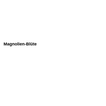
Magnolien-Blüte