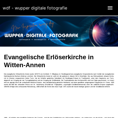
wdf - wupper digitale fotografie
Evangelische Erlöserkirche in
Witten-Annen
Die evangelische Erlöserkirche Annen wurde 1872/74 von Architekt F. Ellinghaus im Rundbogenstil als evangelische Emporenkirche nach Vorbild der evangelischen
Matthäuskirche Bochum-Weitmar errichtet. Die Erlöserkirche Annen ist wohl mit die späteste in diesem Stil in Westfalen. Die aus Ruhrsandstein erbaute Kirche,
mit im Westen vorgesetztem hohen Turm, hat ein Schiefer gedecktes Satteldach mit Rundbogen-Friesen im Traufbereich, unter dem Hauptsims am Turm,
abgestuft am Ortgang der vier Turmgiebelspitzen und am Ortgang der Schildwände. Die Traufendpunkte des Kirchenschiffs sind von Fialen geschmückt. Im Innern
wird sie geprägt durch die umlaufende hölzerne Empore, eine satteldachartig geknickte Holzdecke und einen gewölbten eingezogenen Polygonchor im Osten. 1925
wurde das Bild des sinkenden Petrus von W. Haverkamp (Putzbild auf Trägerplatte, ursprünglich Gefallenenehrenmal) unter der südlichen Empore angebracht.
1954/55 erfolgte eine umfassende Renovierung. 1968 erhielt die Kirche eine neue Orgel. 1971 wurde die Kanzel niedriger gesetzt und der Schalldeckel entfernt.
1995 - 97 erfolgte eine gründliche Sanierung des Turmes, zwei der drei Stahlglocken von 1919 wurden entfernt – sie stehen jetzt vor der Kirche - und durch drei