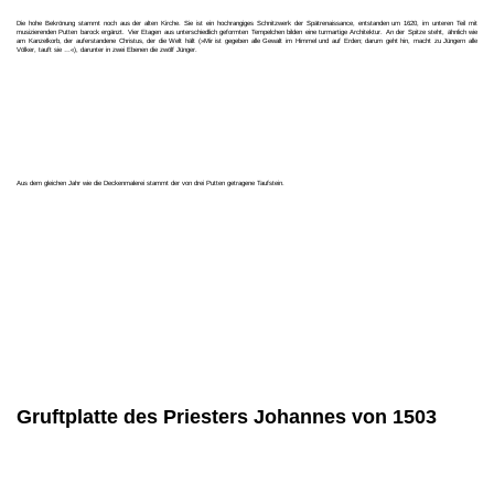
Die hohe Bekrönung stammt noch aus der alten Kirche. Sie ist ein hochrangiges Schnitzwerk der Spätrenaissance, entstanden um 1620, im unteren Teil mit
musizierenden Putten barock ergänzt. Vier Etagen aus unterschiedlich geformten Tempelchen bilden eine turmartige Architektur. An der Spitze steht, ähnlich wie
am Kanzelkorb, der auferstandene Christus, der die Welt hält (»Mir ist gegeben alle Gewalt im Himmel und auf Erden; darum geht hin, macht zu Jüngern alle
Völker, tauft sie …«), darunter in zwei Ebenen die zwölf Jünger.
Aus dem gleichen Jahr wie die Deckenmalerei stammt der von drei Putten getragene Taufstein.
Gruftplatte des Priesters Johannes von 1503