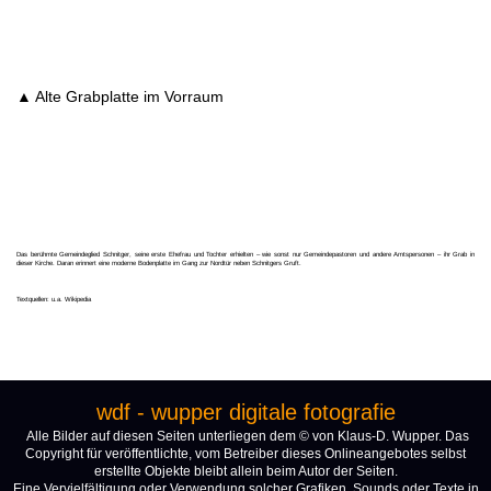
▲ Alte Grabplatte im Vorraum
Das berühmte Gemeindeglied Schnitger, seine erste Ehefrau und Tochter erhielten – wie sonst nur Gemeindepastoren und andere Amtspersonen – ihr Grab in
dieser Kirche. Daran erinnert eine moderne Bodenplatte im Gang zur Nordtür neben Schnitgers Gruft.
Textquellen: u.a. Wikipedia
wdf - wupper digitale fotografie
Alle Bilder auf diesen Seiten unterliegen dem © von Klaus-D. Wupper. Das
Copyright für veröffentlichte, vom Betreiber dieses Onlineangebotes selbst
erstellte Objekte bleibt allein beim Autor der Seiten.
Eine Vervielfältigung oder Verwendung solcher Grafiken, Sounds oder Texte in