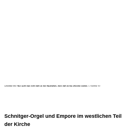
Lutherbibel 1912:
Nun sucht man nicht mehr an den Haushaltern, denn daß sie treu erfunden werden.
1. Korinther 4:2
Schnitger-Orgel und Empore im westlichen Teil
der Kirche