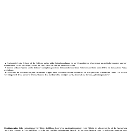
▲ Am Kanzelkorb sind Christus mit der Weltkugel und zu beiden Seiten Darstellungen der vier Evangelisten zu erkennen (wie an der Deckenbemalung unter der
Orgelempore): Matthäus mit Engel, Markus mit Löwe, Lukas mit Stier und Johannes mit Adler.
▼ Darunter sind zwei Figuren, welche die beiden wichtigsten Apostel und Briefeschreiber des Neuen Testaments darstellen sollen: Petrus mit Schlüssel und Paulus
mit Schwert.
▼▼Beiderseits der Kanzel erinnert je ein farbenfrohes Wappen daran, dass dieser Altarbau wesentlich durch eine Spende des schwedischen Grafen Otto Wilhelm
von Königsmarck (links) und seiner Ehefrau Charlotte de la Gardie (rechts) ermöglicht wurde, die damals auf Schloss Agathenburg residierten.
Die
Altargemälde
(leider verdeckt) zeigen fünf Bilder, die biblische Geschichten aus Jesu Leben zeigen. In der Mitte ist ein sehr dunkles Bild mit der Auferstehung
Jesu Christi zu sehen. Auf den zwei Bildern im Norden sind zwei biblische Erzählungen dargstellt: Auf dem einen beten die Hirten im Stall den neugeborenen Jesus