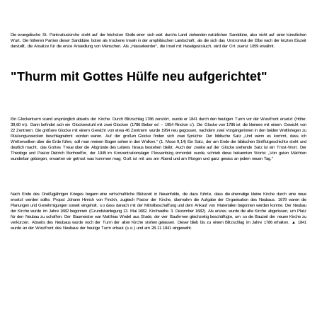
Die evangelische St. Pankratiuskirche steht auf der höchsten Stelle einer sich weit durchs Land ziehenden natürlichen Sanddüne, also nicht auf einer künstlichen
Wurt. Die höheren Partien dieser Sanddüne boten als trockene Inseln in der amphibischen Landschaft, als die sich das Urstromtal der Elbe nach der letzten Eiszeit
darstellt, die Ansätze für die erste Ansiedlung von Menschen. Als „Hasselwerder“, die Insel mit Haselgesträuch, wird der Ort zuerst 1059 erwähnt.
"Thurm mit Gottes Hülfe neu aufgerichtet"
Ein Glockenturm stand ursprünglich abseits der Kirche. Durch Blitzschlag 1786 zerstört, wurde er 1841 durch den heutigen Turm vor der Westfront ersetzt (Höhe:
39,60 m). Darin befindet sich ein Glockenstuhl mit zwei Glocken (1786 Bieber es‘ – 1954 Rincker c‘). Die Glocke von 1786 ist die kleinere mit einem Gewicht von
22 Zentnern. Die größere Glocke mit einem Gewicht von etwa 46 Zentnern wurde 1954 neu gegossen, nachdem zwei Vorgängerinnen in den beiden Weltkriegen zu
Rüstungszwecken beschlagnahmt worden waren. Auf der großen Glocke finden sich zwei Sprüche: Der biblische Satz „Und wenn es kommt, dass ich
Wetterwolken über die Erde führe, soll man meinen Bogen sehen in den Wolken.“ (1. Mose 9,14) Ein Satz, der am Ende der biblischen Sintflutgeschichte steht und
deutlich macht, das Gottes Treue über die Abgründe des Lebens hinaus bestehen bleibt. Auch der zweite auf der Glocke stehende Satz ist ein Trost-Wort. Der
Theologe und Pastor Dietrich Bonhoeffer, der 1945 im Konzentrationslager Flossenbürg ermordet wurde, schrieb diese bekannten Worte: „Von guten Mächten
wunderbar geborgen, erwarten wir getrost was kommen mag; Gott ist mit uns am Abend und am Morgen und ganz gewiss an jedem neuen Tag.“
Nach Ende des Dreißigjährigen Krieges begann eine wirtschaftliche Blütezeit in Neuenfelde, die dazu führte, dass die ehemalige kleine Kirche durch eine neue
ersetzt werden sollte. Propst Johann Hinrich von Finckh, zugleich Pastor der Kirche, übernahm die Aufgabe der Organisation des Neubaus. 1679 waren die
Planungen und Genehmigungen soweit eingeholt, so dass danach mit der Mittelbeschaffung und dem Ankauf von Materialien begonnen werden konnte. Der Neubau
der Kirche wurde im Jahre 1682 begonnen (Grundsteinlegung 13. Mai 1682, Kirchweihe 3. Dezember 1682). Als erstes wurde die alte Kirche abgerissen, um Platz
für den Neubau zu schaffen. Der Baumeister war Matthias Wedel aus Stade, der vier Baufirmen gleichzeitig beschäftigte, um so die Bauzeit der neuen Kirche zu
verkürzen. Abseits des Neubaus wurde noch der Turm der alten Kirche stehen gelassen. Dieser blieb bis zu einem Blitzschlag im Jahre 1786 erhalten. ▲ 1841
wurde an der Westfront des Neubaus der heutige Turm erbaut (s.o.) und am 28.11.1841 eingeweiht.