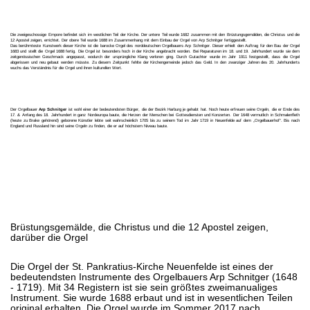
Die zweigeschossige Empore befindet sich im westlichen Teil der Kirche. Der untere Teil wurde 1682 zusammen mit den Brüstungsgemälden, die Christus und die
12 Apostel zeigen, errichtet. Der obere Teil wurde 1688 im Zusammenhang mit dem Einbau der Orgel von Arp Schnitger fertiggestellt.
Das berühmteste Kunstwerk dieser Kirche ist die barocke Orgel des norddeutschen Orgelbauers Arp Schnitger. Dieser erhielt den Auftrag für den Bau der Orgel
1683 und stellt die Orgel 1688 fertig. Die Orgel ist besonders hoch in der Kirche angebracht worden. Bei Reparaturen im 18. und 19. Jahrhundert wurde sie dem
zeitgenössischen Geschmack angepasst, wodurch der ursprüngliche Klang verloren ging. Durch Gutachter wurde im Jahr 1911 festgestellt, dass die Orgel
abgerissen und neu gebaut werden müsste. Zu diesem Zeitpunkt fehlte der Kirchengemeinde jedoch das Geld. In den zwanziger Jahren des 20. Jahrhunderts
wuchs das Verständnis für die Orgel und ihren kulturellen Wert.
Der Orgelbauer
Arp Schnitger
ist wohl einer der bedeutendsten Bürger, die der Bezirk Harburg je gehabt hat. Noch heute erfreuen seine Orgeln, die er Ende des
17. & Anfang des 18. Jahrhundert in ganz Nordeuropa baute, die Herzen der Menschen bei Gottesdiensten und Konzerten. Der 1648 vermutlich in Schmalenfleth
(heute zu Brake gehörend) geborene Künstler lebte seit wahrscheinlich 1705 bis zu seinem Tod im Jahr 1719 in Neuenfelde auf dem „Orgelbauerhof“. Bis nach
England und Russland hin sind seine Orgeln zu finden, die er auf höchstem Niveau baute.
Brüstungsgemälde, die Christus und die 12 Apostel zeigen,
darüber die Orgel
Die Orgel der St. Pankratius-Kirche Neuenfelde ist eines der
bedeutendsten Instrumente des Orgelbauers Arp Schnitger (1648
- 1719). Mit 34 Registern ist sie sein größtes zweimanualiges
Instrument. Sie wurde 1688 erbaut und ist in wesentlichen Teilen
original erhalten. Die Orgel wurde im Sommer 2017 nach