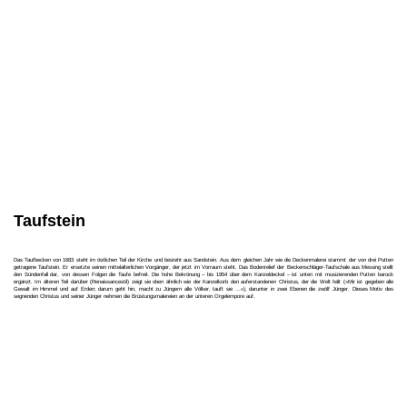
Taufstein
Das Taufbecken von 1683 steht im östlichen Teil der Kirche und besteht aus Sandstein. Aus dem gleichen Jahr wie die Deckenmalerei stammt der von drei Putten
getragene Taufstein. Er ersetzte seinen mittelalterlichen Vorgänger, der jetzt im Vorraum steht. Das Bodenrelief der Beckenschläger-Taufschale aus Messing stellt
den Sündenfall dar, von dessen Folgen die Taufe befreit. Die hohe Bekrönung – bis 1954 über dem Kanzeldeckel – ist unten mit musizierenden Putten barock
ergänzt. Im älteren Teil darüber (Renaissancestil) zeigt sie oben ähnlich wie der Kanzelkorb den auferstandenen Christus, der die Welt hält (»Mir ist gegeben alle
Gewalt im Himmel und auf Erden; darum geht hin, macht zu Jüngern alle Völker, tauft sie …«), darunter in zwei Ebenen die zwölf Jünger. Dieses Motiv des
segnenden Christus und seiner Jünger nehmen die Brüstungsmalereien an der unteren Orgelempore auf.