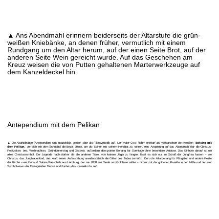
▲ Ans Abendmahl erinnern beiderseits der Altarstufe die grün-
weißen Kniebänke, an denen früher, vermutlich mit einem
Rundgang um den Altar herum, auf der einen Seite Brot, auf der
anderen Seite Wein gereicht wurde. Auf das Geschehen am
Kreuz weisen die von Putten gehaltenen Marterwerkzeuge auf
dem Kanzeldeckel hin.
Antependium mit dem Pelikan
▲ Die Altarbehänge (Antependien) sind neuzeitlich, greifen aber alte Tiersymbolik auf. Der Maler Otto Rahm entwarf als Webarbeiten den ›weißen‹
Behang mit
dem Pelikan
, der sich mit dem Schnabel die Brust öffnet, um die Seinen mit seinem Herzblut zu nähren, eine Anspielung auf das Abendmahl (für die Christus-
Festzeiten, bes. Weihnachten, Gründonnerstag und Ostern), außerdem den grünen Behang für Sonntage ohne besondere Anlässe. Das Einhorn darauf ist ein
altes Christussymbol: Der Legende nach stärker als alle anderen Tiere, von keinem Jäger zu fangen, lässt es sich nur im Schoß der Jungfrau fassen – wie
Christus, das Jungfrauenkind, das kraft seiner Auferstehung unwiderstehlich die Gitter des Todes zerreißt. Der rote Altarbehang für Pfingsten und andere Feste
der Kirche – ein Entwurf Sabine Paeschels aus Hamburg, den sie 2008 aus Seide und Goldlame nähte – nimmt mit der goldenen Rosette in der Mitte und den vier
Symbolwesen der Evangelisten Motive und Farben des Kanzelkorbs auf.