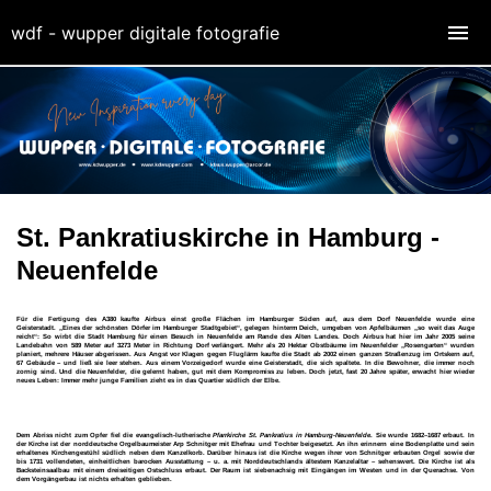
wdf - wupper digitale fotografie
St. Pankratiuskirche in Hamburg -
Neuenfelde
Für die Fertigung des A380 kaufte Airbus einst große Flächen im Hamburger Süden auf, aus dem Dorf Neuenfelde wurde eine
Geisterstadt.
„Eines der schönsten Dörfer im Hamburger Stadtgebiet“, gelegen hinterm Deich, umgeben von Apfelbäumen „so weit das Auge
reicht“: So wirbt die Stadt Hamburg für einen Besuch in Neuenfelde am Rande des Alten Landes. Doch Airbus hat hier im Jahr 2005 seine
Landebahn von 589 Meter auf 3273 Meter in Richtung Dorf verlängert. Mehr als 20 Hektar Obstbäume im Neuenfelder „Rosengarten“ wurden
planiert, mehrere Häuser abgerissen.
Aus Angst vor Klagen gegen Fluglärm kaufte die Stadt ab 2002 einen ganzen Straßenzug im Ortskern auf,
67 Gebäude – und ließ sie leer stehen. Aus einem Vorzeigedorf wurde eine Geisterstadt, die sich spaltete. In die Bewohner, die immer noch
zornig sind. Und die Neuenfelder, die gelernt haben, gut mit dem Kompromiss zu leben. Doch jetzt, fast 20 Jahre später, erwacht hier wieder
neues Leben: Immer mehr junge Familien zieht es in das Quartier südlich der Elbe.
Dem Abriss nicht zum Opfer fiel d
ie evangelisch-lutherische
Pfarrkirche St. Pankratius in Hamburg-Neuenfelde
. Sie wurde 1682–1687 erbaut. In
der Kirche ist der norddeutsche Orgelbaumeister Arp Schnitger mit Ehefrau und Tochter beigesetzt. An ihn erinnern eine Bodenplatte und sein
erhaltenes Kirchengestühl südlich neben dem Kanzelkorb. Darüber hinaus ist die Kirche wegen ihrer von Schnitger erbauten Orgel sowie der
bis 1731 vollendeten, einheitlichen barocken Ausstattung – u. a. mit Norddeutschlands ältestem Kanzelaltar – sehenswert. Die Kirche ist als
Backsteinsaalbau mit einem dreiseitigen Ostschluss erbaut. Der Raum ist siebenachsig mit Eingängen im Westen und in der Querachse. Von
dem Vorgängerbau ist nichts erhalten geblieben.