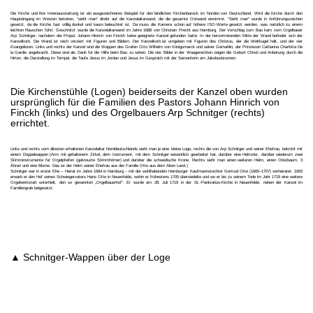
Die Kirche und ihre Innenausstattung ist ein ausgezeichnetes Beispiel für den ländlichen Kirchenbarock im Norden von Deutschland. Wird die Kirche durch den
Haupteingang im Westen betreten, "sieht man" direkt auf die Kanzelaltarwand, die die gesamte Ostwand einnimmt. "Sieht man" wurde in Anführungszeichen
gesetzt, da die Kirche fast völlig dunkel und kaum beleuchtet ist. Da muss die Kamera schon auf höhere ISO-Werte gesetzt werden, was natürlich zu einem
leichten Rauschen führt. Geschnitzt wurde die Kanzelaltarwand im Jahre 1688 von Christian Precht aus Hamburg. Der Vorschlag zum Bau kam vom Orgelbauer
Arp Schnitger, nachdem der Propst Johann Hinrich von Finckh keine geeignete Kanzel gefunden hatte. In der hervortretenden Mitte der Wand befindet sich der
Kanzelkorb. Die Wand ist reich verziert mit Figuren und Bildern. Der Kanzelkorb ist umgeben mit Figuren des Christus, der die Weltkugel hält, und der vier
Evangelisten. Links und rechts der Kanzel sind die Wappen des Grafen Otto Wilhelm von Königsmarck und seiner Gemahlin, der Prinzessin Catharina Charlotta De
la Gardie angebracht. Diese sind als Dank für die Hilfe beim Bau zu sehen. Die vier Bilder in der Waagerechten zeigen die Geburt Christi und Anbetung durch die
Hirten, die Darstellung im Tempel, die Taufe Jesus im Jordan und Jesus im Gespräch mit der Samariterin am Jakobusbrunnen.
Die Kirchenstühle (Logen) beiderseits der Kanzel oben wurden
ursprünglich für die Familien des Pastors Johann Hinrich von
Finckh (links) und des Orgelbauers Arp Schnitger (rechts)
errichtet.
Links und rechts vom ältesten erhaltenen Kanzelaltar Norddeutschlands sieht man je eine kleine Loge, rechts die von Arp Schnitger und seiner Ehefrau, bekrönt mit
einem Doppelwappen (Arm mit gehaltenem Zirkel, dem Instrument, mit dem Schnitger wesentlich gearbeitet hat, darüber eine Helmzier, darüber wiederum zwei
Stimminstrumente für Orgelpfeifen (gekreuzte Stimmhörner) und darüber die schwedische Krone. Rechts sieht man einen weiteren Helm, einen Obstbaum, 3
Ähren und eine Blume. Das ist der Helm seiner Ehefrau aus der Familie Otte aus dem Alten Land.)
Schnitger war in erster Ehe – Heirat im Jahre 1684 in Hamburg – mit der wohlhabenden Hamburger Kaufmannstochter Gertrud Otte (1665–1707) verheiratet. 1693
erwarb er den Hof seines Schwiegervaters Hans Otte in Neuenfelde, wohin er frühestens 1705 übersiedelte und wo er bis zu seinem Tode im Jahr 1719 eine weitere
Orgelwerkstatt unterhielt, den so genannten „Orgelbauerhof“. Er wurde am 28. Juli 1719 in der St.-Pankratius-Kirche in Neuenfelde, neben der Kanzel im
Familiengrab beigesetzt.
▲ Schnitger-Wappen über der Loge