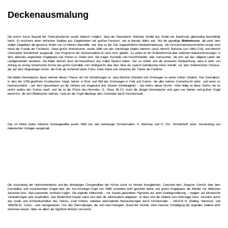
Deckenausmalung
Die enorm kurze Bauzeit der Pankratiuskirche wurde dadurch möglich, dass der Baumeister Matthias Wedel aus Stade vier Baufirmen gleichzeitig beschäftigt
hatte. Er errichtete einen einfachen Saalbau aus Ziegelsteinen mit großen Fenstern, wie er damals üblich war. Nur die gewaltige
Brettertonne
, die unter dem
steilen Ziegeldach die gesamte Breite von 14 Metern überwölbt, war eine zu der Zeit ungewöhnliche Handwerksleistung. Die Zimmermannskonstruktion erregt noch
heute die Freude der Fachleute. Diese große Brettertonne
wurde 1685 von den Hamburger Malern Heinrich (auch
Hinrich
) Berichau (um 1660-1716) und Henrich
Christopher Wördenhoff ausgemalt. Das Programm der Deckenmalerei ist noch nicht geklärt. Zu sehen ist ein Wolkenhimmel über seitlichen Balusterbrüstungen, in
dem dekorativ angeordnet Engelpaare und Putten zu finden sind. Sie tragen Symbole und Inschriftbänder oder -kartuschen, die sich auf das religiöse Leben der
Landgemeinden beziehen. Die Maler dürften auch ein Musterbuch aus Italien benutzt haben. Nur so erklärt sich die amüsante Beobachtung, dass in einer von
Anfang an streng lutherischen Kirche das große Gemälde vom Weltgericht über dem Altar ein typisch katholisches Motiv enthält: vor dem Weltenrichter Christus,
der auf dem Regenbogen thront, die Erde als Schemel seiner Füße, knien Maria und Johannes der Täufer als Fürbitter.
Die beiden Deckenjoche davor nehmen dieses Thema auf mit Verheißungen zu Jesu Rechten (Norden) und Drohungen zu seiner Linken (Süden). Das Zentraljoch,
in dem der 1709 gestiftete Kronleuchter hängt, betont in Wort und Bild den Erntesegen in Feld und Garten, der aller wahren Gottesfurcht winkt, und nennt im
Deckenscheitel – auf dem Spruchband um die mittlere von insgesamt drei Sonnen (Dreieinigkeit) – das Motto dieser Kirche: »Wie Heilig ist diese Stette, hie ist
nichts anders den Gottes hauß, und hie ist die Pforte des Himmels« (1. Mose 28,17). Auch die übrigen Deckenjoche sind ganz von kleinen und großen Engel
bestimmt, die sich Bibelworten widmen, rund um die Orgel allerdings dem Gotteslob durch Kirchenmusik.
Das 14 Meter breite hölzerne Tonnengewölbe wurde 1683 von den Hamburger Kirchenmalern H. Berichau und H. Chr. Wördenhoff unter Verwendung von
italienischen Vorlagen ausgemalt.
Die Ausmalung der Holztonnendecke und des dreiseitigen Chorgewölbes der Kirche sucht im Norden ihresgleichen. Zwischen dem Jüngsten Gericht über dem
Kanzelaltar und musizierenden Engeln über der Arp-Schnitger-Orgel von 1688 schweben wohl geordnet kleine und große Engelpaare, die Bänder mit biblischen
Sprüchen bzw. dazu passende Attribute tragen. Die originale Maltechnik – mit Kasein gebundene Pigmente auf einer Kreidegrundierung – reagiert auf klimatische
Veränderungen sehr empfindlich. Das Bindemittel Kasein hatte sich über die Jahrhunderte abgebaut, so dass sich die Malerei vom Holzträger löste, verstärkt durch
das Quell- und Schwindverhalten des Holzes. Zwei frühere, teilweise übermalende Restaurierungen durch Kirchenmaler – 1914/15 R. Ebeling, Hannover, und
1955/56 M. Gotta – sind nachgewiesen. Von den Übermalungen, die sich nach heutigem Stand der Technik ohne massive Schädigung der originalen Malerei nicht
entfernen lassen, blieb vor allem der figürliche Bereich verschont.