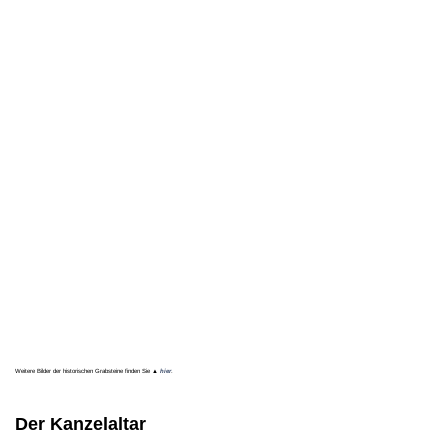
Weitere Bilder der historischen Grabsteine finden Sie ▲
hier
.
Der Kanzelaltar