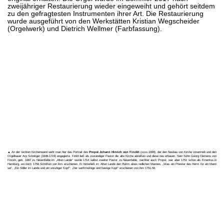
zweijähriger Restaurierung wieder eingeweiht und gehört seitdem
zu den gefragtesten Instrumenten ihrer Art. Die Restaurierung
wurde ausgeführt von den Werkstätten Kristian Wegscheider
(Orgelwerk) und Dietrich Wellmer (Farbfassung).
▲ An der rechten Kirchenwand sieht man hier das Portrait des
Propst Johann Hinrich von Finckh
(xxxx-1699), der den Neubau von Kirche vorantrieb und den
Orgelbauer Arp Schnitger (1648-1719) engagierte. Finkh ließ als zuständiger Pastor die alte Kirche abreißen und diese neu erbauen. Sein Sohn Georg Clemens von
Finckh, geb. 1687 zu Neuenfelde im „Alten Lande“ wurde 1714 selbst zweiter Pastor zu Neuenfelde, nachher auch Propst, war aber 1751 schon als Emeritus in
Hamburg, wo noch 1756 Schriften von ihm erschienen. Er hinterließ im Alten Lande den Ruhm eines redlichen Mannes. „Was ein Priester des Herrn für ein Mann
sei“, „Ein Stiller im Lande und ein unruhiger Kopf"; „Der sanftmüthige und hastige Kopf“ erschienen von ihm 1751-56.