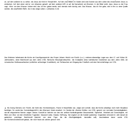
an, auf dem anderen ist zu sehen, wie Jesus als Kind im Tempel lehrt. Auf den zwei Bildern im Süden sind zwei Szenen aus dem Leben des erwachsenen Jesus zu
entdecken. Auf dem einen wird er von Johannes getauft, auf dem anderen trifft er auf die Samariterin am Brunnen. In der Bibel steht, dass Jesus zu der Frau
sagt: »Wer von dem Wasser trinken wird, das ich ihm geben werde, wird niemals mehr durstig sein. Das Wasser, das ich ihm gebe, wird in ihm zu einer Quelle
werden, die unaufhörlich fließt, bis in das ewige Leben.« (Johannes 4,14)
Des Weiteren beheimatet die Kirche ein Ganzfigurenporträt des Propst Johann Hinrich von Finckh (s.u.), mehrere ebenerdige Logen aus dem 17. und frühen 18.
Jahrhunderts, einen Beichtstuhl aus dem Jahre 1730, flämische Messingkronleuchter, die Grabplatte eines katholischen Geistlichen aus dem Jahre 1503, ein
romanisches Weihwasserbecken (schlichter achteckiger Granitblock), ein Torhäuschen am Eingang des Friedhofs und eine Herrschaftsloge von 1731.
▲ Als Georg Clemens von Finckh, der Sohn des Kirchenerbauers, Pastor in Neuenfelde war, zeigte sich schnell, dass die Kirche unbedingt noch mehr Sitzplätze
benötigte. So wurde das Gemeindegestühl in den Altarraum hinein erweitert: Im Norden die »Bunten Stühle« von 1729, genutzt von normalen Gemeindegliedern,
wie die eingravierten Namen zeigen. Dieses Gestühl ist bekrönt von den vier antiken Kardinaltugenden Besonnenheit, Tapferkeit, Weisheit und Gerechtigkeit, mit
Blick zum Altar von den christlichen Tugenden: klassisch Liebe, Glaube, Hoffnung, hier ergänzt um die Geduld (patientia). Gegenüber entstand im Jahr darauf ein
gedeckter, prächtiger Beichtstuhl (bekrönt von einer Figur, die die ›Rechtgläubigkeit‹ darstellen soll), bescheidener davor wurde 1731
der Kirchenvorsteherstuhl gebaut, der noch heute als solcher genutzt wird.