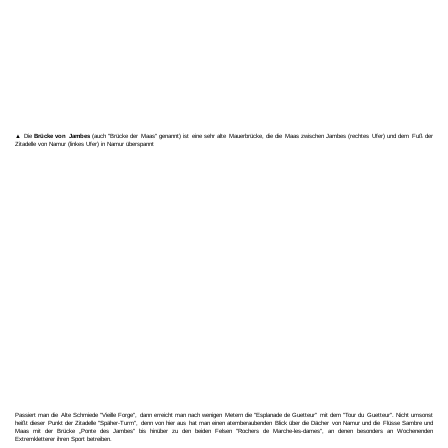
▲ Die
Brücke von Jambes
(auch "Brücke der Maas" genannt) ist eine sehr alte Mauerbrücke, die die Maas zwischen Jambes (rechtes Ufer) und dem Fuß der
Zitadelle von Namur (linkes Ufer) in Namur überspannt
Passiert man die Alte Schmiede "Vieille Forge", dann erreicht man nach wenigen Metern die "Esplanade de Guetteur" mit dem "Tour du Guetteur". Nicht umsonst
heißt dieser Punkt der Zitadelle "Späher-Turm", denn von hier aus hat man einen atemberaubenden Blick über die Dächer von Namur und die Flüsse Sambre und
Maas mit der Brücke „Ponte des Jambes" bis hinüber zu den beiden Felsen "Rochers de Marche-les-dames", an denen besonders an Wochenenden
Extremkletterer ihren Sport betreiben.