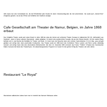
1841 baute man eine Gemeindeuhr ein, die die Öffentlichkeit jede Stunde mit einem Glockenschlag über die Zeit unterrichtetet. Sie wurde auch „Cloche-Porte“
(Torglocke) genannt, da sie das Öffnen und Schließen der Stadttore anzeigte.
Cafe Gesellschaft am Theater de Namur, Belgien, im Jahre 1868
erbaut
Das Königliche Theater wurde nach einem Brand im Jahre 1863 als eines der letzten und schönsten Theater Europas im italienischen Stil (19. Jahrhundert) aus
Sandstein - einem in Namur seltenen Baumaterial - wieder aufgebaut. Es besitzt eine wunderschöne Fassade, die aus drei Ebenen besteht. Auf der zweiten Ebene
befinden sich in zwei Nischen die Sinnbilder für Theater und Musik. Im Innern kann der Besucher einen sehr schönen Saal entdecken. Er ist in blau, grau und gold
gehalten und verfügt über einen prachtvollen Kronleuchter. Das Theater wurde ab 1998 durch den Architekten Thierry Lanotte und Pierre Lamby vollständig
renoviert und verfügt heute über eine ultramoderne Bühnentechnik. Seit dem 16. Dezember 1999 schmückt das Fresko "Théâtre" (Theater) des französischen
Malers Garouste die Decke des Theaterfoyers. Ein abwechslungsreiches Programm ist Garant für den großen Erfolg des Theaters seit zehn Jahren.
Restaurant "Le Royal"
Illustrationen
wallonischen
Lebens
kann man
im Innenhof des
Namurer
Rathauses
sehen.