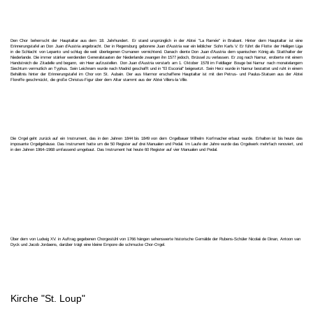
Den Chor beherrscht der Hauptaltar aus dem 18. Jahrhundert. Er stand ursprünglich in der Abtei "La Ramée" in Brabant. Hinter dem Hauptaltar ist eine
Erinnerungstafel an Don Juan d'Austria angebracht. Der in Regensburg geborene Juan d'Austria war ein leiblicher Sohn Karls V. Er führt die Flotte der Heiligen Liga
in die Schlacht von Lepanto und schlug die weit überlegenen Osmanen vernichtend. Danach diente Don Juan d'Austria dem spanischen König als Statthalter der
Niederlande. Die immer stärker werdenden Generalstaaten der Niederlande zwangen ihn 1577 jedoch, Brüssel zu verlassen. Er zog nach Namur, eroberte mit einem
Handstreich die Zitadelle und begann, ein Heer aufzustellen. Don Juan d'Austria verstarb am 1. Oktober 1578 im Feldlager Bouge bei Namur nach monatelangem
Siechtum vermutlich an Typhus. Sein Leichnam wurde nach Madrid geschafft und in "El Escorial" beigesetzt. Sein Herz wurde in Namur bestattet und ruht in einem
Behältnis hinter der Erinnerungstafel im Chor von St. Aubain. Der aus Marmor erschaffene Hauptaltar ist mit den Petrus- und Paulus-Statuen aus der Abtei
Floreffe geschmückt, die große Christus-Figur über dem Altar stammt aus der Abtei Villers-la Ville.
Die Orgel geht zurück auf ein Instrument, das in den Jahren 1844 bis 1849 von dem Orgelbauer Wilhelm Korfmacher erbaut wurde. Erhalten ist bis heute das
imposante Orgelgehäuse. Das Instrument hatte um die 50 Register auf drei Manualen und Pedal. Im Laufe der Jahre wurde das Orgelwerk mehrfach renoviert, und
in den Jahren 1964–1968 umfassend umgebaut. Das Instrument hat heute 60 Register auf vier Manualen und Pedal.
Über dem von Ludwig XV. in Auftrag gegebenen Chorgestühl von 1766 hängen sehenswerte historische Gemälde der Rubens-Schüler Nicolaii de Dinan, Antoon van
Dyck und Jacob Jordaens, darüber trägt eine kleine Empore die schmucke Chor-Orgel.
Kirche "St. Loup"