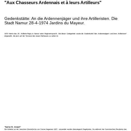
"Aux Chasseurs Ardennais et à leurs Artilleurs"
Gedenkstätte: An die Ardennenjäger und ihre Artilleristen. Die
Stadt Namur 28-4-1974 Jardins du Mayeur.
1975 feierte das 20. Artillerie-Regts in Namur seine Regimentspracht; Bei dieser Gelegenheit wurde die Gedenktafel "den Ardennenjägern und ihren Artilleristen"
eingeweiht, die jetzt auf der Terrasse des neuen Rathauses zu sehen ist.
"Eglise St. Joseph"
Die Arbeiten an der barocken Klosterkirche von Carnes begannen 1627, verwendet wurden überwiegend Ziegelsteine. Da während der französischen Revolution das