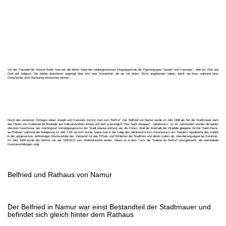
Vor der Fassade der Bourse findet man auf der linken Seite des säulengestützten Eingangsportals die Figurengruppe "Joseph und Francwès", eine Art Dick und
Doof auf belgisch. Die beiden diskutieren angeregt über ihre zwei Schnecken, die sie mit einem Strick angebunden haben, damit sie ihnen während ihres
Gespräches nicht fluchtartig entwischen können.
Durch den verzierten Torbogen neben Joseph und Francwès kommt man zum "Beffroi". Der Belfried von Namur wurde im Jahr 1388 als Teil der Stadtmauer nach
den Plänen von Godefroid de Boufiaule aus Kalksandsteinen erbaut und hieß ursprünglich "Tour Saint-Jacques" - Jakobsturm. Im 16. Jahrhundert wurden die beiden
obersten Geschosse des mächtigsten Verteidigungsturms der Stadt ebenso entfernt wie die Zinnen. Weil die innerhalb der Zitadelle gelegene Kirche "Saint-Pierre-
au-Château" während der Belagerung im Jahr 1745 zerstört wurde, baute man in der Folge den Jakobsturm zum Glockenturm um. Seitdem signalisierte das Geläut
in der aufgesetzten, achteckigen Glockenstube den Zeitpunkt für das Öffnen und Schließen der Stadttore und diente zudem als Alarmierungssignal bei Gefahren.
Im Jahr 1999 wurde der Beffroi von der UNESCO zum Weltkulturerbe erklärt. Heute ist in dem Turm die "Galerie du Beffroi" untergebracht, die wechselnde
Kunstausstellungen zeigt.
Belfried und Rathaus von Namur
Der Belfried in Namur war einst Bestandteil der Stadtmauer und
befindet sich gleich hinter dem Rathaus