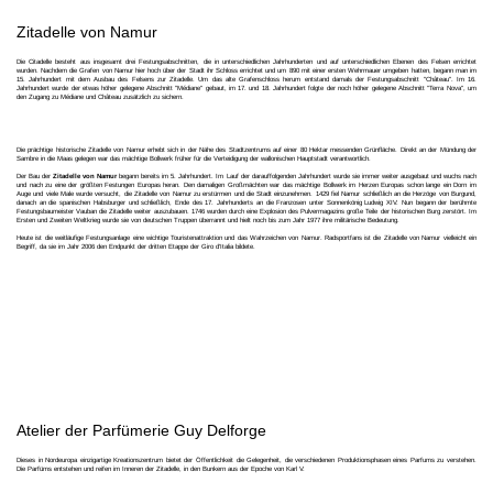
Zitadelle von Namur
Die Citadelle besteht aus insgesamt drei Festungsabschnitten, die in unterschiedlichen Jahrhunderten und auf unterschiedlichen Ebenen des Felsen errichtet
wurden. Nachdem die Grafen von Namur hier hoch über der Stadt ihr Schloss errichtet und um 890 mit einer ersten Wehrmauer umgeben hatten, begann man im
15. Jahrhundert mit dem Ausbau des Felsens zur Zitadelle. Um das alte Grafenschloss herum entstand damals der Festungsabschnitt "Château". Im 16.
Jahrhundert wurde der etwas höher gelegene Abschnitt "Médiane" gebaut, im 17. und 18. Jahrhundert folgte der noch höher gelegene Abschnitt "Terra Nova", um
den Zugang zu Médiane und Château zusätzlich zu sichern.
Die prächtige historische Zitadelle von Namur erhebt sich in der Nähe des Stadtzentrums auf einer 80 Hektar messenden Grünfläche. Direkt an der Mündung der
Sambre in die Maas gelegen war das mächtige Bollwerk früher für die Verteidigung der wallonischen Hauptstadt verantwortlich.
Der Bau der
Zitadelle von Namur
begann bereits im 5. Jahrhundert. Im Lauf der darauffolgenden Jahrhundert wurde sie immer weiter ausgebaut und wuchs nach
und nach zu eine der größten Festungen Europas heran. Den damaligen Großmächten war das mächtige Bollwerk im Herzen Europas schon lange ein Dorn im
Auge und viele Male wurde versucht, die Zitadelle von Namur zu erstürmen und die Stadt einzunehmen. 1429 fiel Namur schließlich an die Herzöge von Burgund,
danach an die spanischen Habsburger und schließlich, Ende des 17. Jahrhunderts an die Franzosen unter Sonnenkönig Ludwig XIV. Nun begann der berühmte
Festungsbaumeister Vauban die Zitadelle weiter auszubauen. 1746 wurden durch eine Explosion des Pulvermagazins große Teile der historischen Burg zerstört. Im
Ersten und Zweiten Weltkrieg wurde sie von deutschen Truppen überrannt und hielt noch bis zum Jahr 1977 ihre militärische Bedeutung.
Heute ist die weitläufige Festungsanlage eine wichtige Touristenattraktion und das Wahrzeichen von Namur. Radsportfans ist die Zitadelle von Namur vielleicht ein
Begriff, da sie im Jahr 2006 den Endpunkt der dritten Etappe der Giro d'Italia bildete.
Atelier der Parfümerie Guy Delforge
Dieses in Nordeuropa einzigartige Kreationszentrum bietet der Öffentlichkeit die Gelegenheit, die verschiedenen Produktionsphasen eines Parfums zu verstehen.
Die Parfüms entstehen und reifen im Inneren der Zitadelle, in den Bunkern aus der Epoche von Karl V.