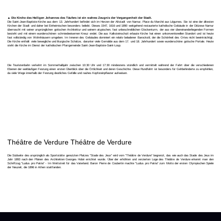
▲ Die Kirche des Heiligen Johannes des Täufers ist ein wahres Zeugnis der Vergangenheit der Stadt.
Die Saint-Jean-Baptiste-Kirche aus dem 13. Jahrhundert befindet sich im Herzen der Altstadt von Namur, Place du Marché aux Légumes. Sie ist eine der ältesten
Kirchen der Stadt und daher bei Einheimischen besonders beliebt. Dieses 1547, 1616 und 1890 weitgehend restaurierte katholische Gebäude in der Diözese Namur
überrascht mit seiner ursprünglichen gotischen Architektur und seinem atypischen, fast unbeschreiblichen Glockenturm, der aus vier übereinanderliegenden Formen
besteht und mit einem wunderschönen schmiedeeisernen Kreuz endet. Die aus Kalksteinschutt erbaute Kirche hat einen unkonventionellen Standort und ist heute
fast vollständig von Wohnhäusern umgeben. Im Inneren des Gebäudes dominiert ein relativ beladener Barockstil, der die Schönheit des Ortes nicht beeinträchtigt.
Die Kirche enthält viele bewegliche und liturgische Schätze, darunter viele Gemälde aus dem 17. und 18. Jahrhundert sowie wunderschöne gotische Portale. Heute
steht die Kirche im Dienst der katholischen Pfarrgemeinde Saint-Jean-Baptiste-Saint-Loup.
Die Touristenbahn verkehrt im Sommerhalbjahr zwischen 10:30 Uhr und 17:30 mindestens stündlich und vermittelt während der Fahrt über die verschiedenen
Ebenen der weitläufigen Festung einen ersten Überblick über die Örtlichkeit und deren Geschichte. Diese Rundfahrt ist besonders für Gehbehinderte zu empfehlen,
da viele Wege innerhalb der Festung deutliches Gefälle und rauhes Kopfsteinpflaster aufweisen.
Théâtre de Verdure Théâtre de Verdure
Die Südseite des ursprünglich als Sportstätte genutzten Platzes "Stade des Jeux" wird vom "Théâtre de Verdure" begrenzt, das wie auch das Stade des Jeux im
Jahr 1893 nach den Plänen des Architekten Georges Hobé errichtet wurde. Über der erhöhten und verzierten Loge des Théâtre de Verdure erkennt man den
Schriftzug "Ludus pro Patria" - Im Wettstreit für das Vaterland. Baron Pierre de Coubertin machte "Ludus pro Patria" zum Motto der ersten Olympischen Spiele
der Neuzeit, die 1896 in Athen stattfanden.