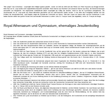
"St. Loup":
Das Gotteshaus - ursprünglich dem Heiligen Ignatius geweiht - wurde von 1621 bis 1645 nach den Plänen von Pieter Huyssens aus Brügge errichtet.
Beim Bau von St. Loup wurden recht ungewöhnliche Baustoffe verwendet: Roter Marmor aus Rochefort und schwarzer Marmor aus Mazy, die Deckenverzierungen
entstanden aus Mergelstein. Der angrenzende Gebäudetrakt diente ursprünglich als Kolleg der Jesuiten, heute ist hier ein Gymnasium untergebracht. Die
Stuckfassade von St. Loup wurde aus Maas-Kalksteinen geschaffen und mit zwölf dorischen Säulen verziert. In der Mitte des Frontgiebels befindet sich das
Emblem der Jesusbruderschaft, zwei Wappen zeigen die Symbole der Grafschaft von Namur: Über dem Löwen von Namur sieht man die Grafenkrone. In den
beiden Nischen seitlich des großen Portals sind zwei bemalte Holzstatuen zu sehen: Links St. François Xavier (hier abgebildet), rechts St. François de Borgia.
Royal Athenaeum und Gymnasium, ehemaliges Jesuitenkolleg
Royal Athenaeum und Gymnasium, ehemaliges Jesuitenkolleg
Die Ursprünge dieser offiziellen staatlichen Schule (heute die französische Gemeinschaft von Belgien) reichen bis in die Mitte des 16. Jahrhunderts zurück. Hier sind
die Hauptetappen.
1545: Der Stadtrichter gründet eine Lateinschule namens Ecole du Faucon.
1610: Die Schule wird von Jesuitenvätern übernommen, die sie zu einer Hochschule für Geisteswissenschaften machen (Sekundarstufe).
1611-1645: Bau einer bemerkenswerten Reihe von Gebäuden, darunter das eigentliche College, die Residenz der Jesuitengemeinschaft und die
Kirche Saint-Ignace (die 1777 unter dem Namen Saint-Loup zur Gemeinde wurde). Dieser architektonische Komplex wurde am 15. Januar 1936 als
Denkmal eingestuft.
1773: Ein Brief von Papst Clemens XIV. Löst die Gesellschaft Jesu auf der ganzen Welt auf. Die Jesuiten verlassen das Kollegium, das je nach
Regierung, die über ihre schulische Abteilung (1777) und dann über ihre königliche Studienkommission (1785) tätig ist, zu einer theresischen
Institution (der Schola regia des Portals) wird. Ab September 1786 wurde dort von Augustinerkanonen aus der Gemeinde Onignies unterrichtet.
1798: Das College weicht der Zentralschule der Abteilung Sambre-et-Meuse gemäß dem Bio-Gesetz des 3. Brumaire-Jahres IV (25. Oktober
1795).
1803: Eine Mittelschule ersetzt die Zentralschule aufgrund einer neuen Organisation der öffentlichen Bildung, die am 11. Floréal-Jahr X (1. Mai
1802) beschlossen wurde. Ursprünglich der Gemeinde anvertraut, unterlag ihre Verwaltung ab 1808 einer sehr hierarchischen Struktur: der
Kaiserlichen Universität.
1814: Die Verwaltung der Einrichtung wird wieder von der örtlichen Behörde durchgeführt.
1817: Die Regierung des Königs der Niederlande, Wilhelm I., gibt ihm den Namen Athenaeum und stellt ihn ab 1825 unter seine direkte Kontrolle.
1830: Die Schule wird wieder für zwanzig Jahre zu einer kommunalen Einrichtung.
1850: Das Bio-Gesetz vom 1. Juni schafft ein staatliches Netzwerk für Sekundarschulbildung in Belgien1, das aus 10 königlichen Athena-Museen,
darunter das von Namur, und 50 Mittelschulen, darunter eines auch in Namur, besteht. Über ein "Verwaltungsbüro" interessierte sich die
Stadtmacht zumindest bis zum Ersten Weltkrieg intensiv für die Schulleitung (Ernennung von Lehrern, Gehältern, Programmen, Disziplin, Teilnahme
an externen Aktivitäten.,…) .
1959: Das Royal Athenaeum übernimmt die mittleren und kommerziellen Bereiche der staatlichen Mittelschule für Jungen, deren Rest die Grundlage
einer technischen Schule bildet, die heute als technisches Institut der französischen Gemeinschaft Henri Maus bezeichnet wird.
1980: Das Establishment erhält den Namen Athénée Royal François Bovesse als Hommage an einen seiner berühmtesten ehemaligen Studenten,
der am 1. Februar 1944 von den Rexisten ermordet wurde.
1981: Die Royal Lycée Blanche de Namur, eine allgemeine Sekundarschule für Mädchen, und die Athénée fusionieren. Nur zwei Monate nach dieser
Umstrukturierung wurden durch ein königliches Dekret durch Aufteilung zwei neue Einrichtungen geschaffen: einerseits die Autonome staatliche
Oberschule, bestehend aus Kindergarten- und Grundschulabteilungen sowie die erste Stufe der Mittelschulbildung; Auf der anderen Seite das
eigentliche Athenaeum, das für die letzten vier Jahre der Sekundarschule verantwortlich ist.
2012: Athénée und Lycée verschmelzen zur Athénée royal de Namur 2, die den Kindergarten, die Grundschule und die sechsjährige Sekundarstufe
umfasst.