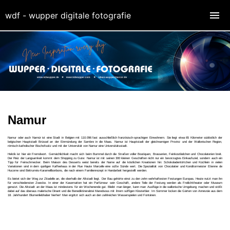
wdf - wupper digitale fotografie
Namur
Namur oder auch Namür ist eine Stadt in Belgien mit 110.096 fast ausschließlich französisch-sprachigen Einwohnern. Sie liegt etwa 65 Kilometer südöstlich der
belgischen Hauptstadt Brüssel an der Einmündung der Sambre in die Maas. Namur ist Hauptstadt der gleichnamigen Provinz und der Wallonischen Region,
römisch-katholischer Bischofssitz und mit der Universität von Namur eine Universitätsstadt.
Hektik ist hier ein Fremdwort. Gemächlichkeit macht sich beim Bummel durch die Straßen voller Boutiquen, Brasserien, Feinkostlädchen und Chocolaterien breit.
Der Reiz der Langsamkeit kommt dem Shopping zu Gute: Namur ist mit seinen 300 kleinen Geschäften nicht nur ein bevorzugtes Einkaufsziel, sondern auch ein
Tipp für Feinschmecker. Beim Maison des Desserts weist bereits der Name auf die köstlichen Kreationen hin: Schokoladentörtchen und Küchlein in vielen
Variationen sind in dem quirligen Kaffeehaus in der Rue Haute Marcelle eine süße Sünde wert. Die Spezialität von Chocolatier und Konditormeister Etienne de
Hucorne sind Biétrumés-Karamellbonbons, die nach einem Familienrezept in Handarbeit hergestellt werden.
Es bietet sich der Weg zur Zitadelle an, die oberhalb der Altstadt liegt. Der Bau gehörte einst zu den zehn wehrhaftesten Festungen Europas. Heute nutzt man ihn
für verschiedensten Zwecke. In einer der Kasematten hat ein Parfümeur sein Geschäft, andere Teile der Festung werden als Freilichttheater oder Museum
genutzt. Die Altstadt an der Maas ist mindestens für ein Wochenende gut. Bleibt man länger, kann man Ausflüge in die wallonische Umgebung machen und stößt
dabei auf das überaus malerische Dinant und die Benediktinerabtei Maredsous mit ihrem süffigen Klosterbier. Im Sommer locken die Gärten von Annevoie aus dem
18. Jahrhundert Blumenliebhaber hierher! Man ergötzt sich auch an den zahlreichen Wasserspielen und Fontänen.