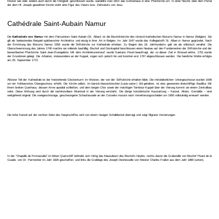
Kloster wie viele andere auch durch die Obrigkeit geschlossen wurde, wandelte man 1814 das Gotteshaus in eine Pfarrkirche um. In einer Nische über dem Portal
der dem Hl. Joseph geweihten Kirche steht eine Figur des Vaters bzw. Ziehvaters von Jesu.
Cathédrale Saint-Aubain Namur
Die
Kathedrale von Namur
mit dem Patrozinium Saint-Aubain (St. Alban) ist die Bischofskirche des römisch-katholischen Bistums Namur in Namur (Belgien). Sie
gilt als bedeutendes Beispiel spätbarocker Architektur und einzig in ihrer Art in Belgien. Im Jahr 1047 wurde das Kollegiatstift St. Alban in Namur gegründet. Nach
der Errichtung des Bistums Namur 1559 wurde die Stiftskirche zur Kathedrale erhoben. Zu Beginn des 18. Jahrhunderts galt sie als stilistisch veraltet. Die
Überschwemmung des Jahres 1740 machte sie vollends baufällig. Bischof und Domkapitel beschlossen einen Neubau auf den Fundamenten der Stiftskirche und der
benachbarten Pfarrkirche Saint-Jean-Évangeliste. Mit dem Architekturentwurf wurde Gaetano Pisoni beauftragt, der zu dieser Zeit in Brüssel wirkte. 1751 wurde
der Grundstein gelegt. Die Arbeiten, insbesondere an der Kuppel, zogen sich jedoch hin und konnten erst 1767 abgeschlossen werden. Die feierliche Weihe erfolgte
am 20. September 1772.
Ältester Teil der Kathedrale ist der freistehende Glockenturm im Westen, der von der Stiftskirche erhalten blieb. Die mittelalterlichen Untergeschosse wurden 1648
um ein frühbarockes Obergeschoss erhöht. Die Kirche selbst, im barock-klassizistischen (Louis-seize-) Stil gehalten, ist eine gewestete dreischiffige Basilika. Mit
ihrem breiten Querhaus, dessen Arme apsidial schließen, und dem langen Chor sowie der mächtigen Tambour-Kuppel über der Vierung kommt sie einem Zentralbau
nahe. Diese Wirkung wird durch die nachkonziliare Altarinsel in der Vierung verstärkt. Die übrige künstlerische Ausstattung – Kanzel, Altäre, Gemälde – sind
weitgehend original. Die zweigeschossige, geschwungene Schaufassade an der Ostseite musste nach Verwitterungsschäden um 1900 vollständig erneuert werden.
Die hohe Kanzel auf der rechten Seite des Hauptschiffes wird von einem riesigen Schalldeckel überragt und zeigt filigrane Verzierungen.
In der "Chapelle de l'Immaculée" im linken Querschiff befindet sich mittig das Mausoleum des Bischofs Heylen, rechts davon die Grabstelle von Bischof Pisani de la
Guade, von Dr. Parmentier im Jahr 1826 geschaffen, und links die Grablege des Joseph Deshesselle von Meister Charles Fraikin aus dem Jahr 1880 (unten).