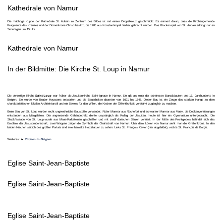
Kathedrale von Namur
Die mächtige Kuppel der Kathedrale St. Aubain im Zentrum des Bildes ist mit einem Doppelkreuz geschmückt. Es erinnert daran, dass die Kirchengemeinde
Fragmente des Kreuzes und der Dornenkrone Christi besitzt, die 1206 aus Konstantinopel hierher gebracht wurden. Das Glockenspiel von St. Aubain erklingt nur an
Sonntagen um 15 Uhr.
Kathedrale von Namur
In der Bildmitte: Die Kirche St. Loup in Namur
Die derzeitige Kirche
Saint-Loup
war früher die Jesuitenkirche Saint-Ignace in Namur. Sie gilt als einer der schönsten Barockbauten des 17. Jahrhunderts in
Belgien. Sie wurde von Bruder Huyssens entworfen und die Bauarbeiten dauerten von 1621 bis 1645. Dieser Bau ist ein Zeuge des starken Hangs zu dem
charakteristischen lokalen Architekturstil und ein Beweis für den Willen, die Kirchen der Öffentlichkeit verstärkt zugänglich zu machen.
Beim Bau von St. Loup wurden recht ungewöhnliche Baustoffe verwendet: Roter Marmor aus Rochefort und schwarzer Marmor aus Mazy, die Deckenverzierungen
entstanden aus Mergelstein. Der angrenzende Gebäudetrakt diente ursprünglich als Kolleg der Jesuiten, heute ist hier ein Gymnasium untergebracht. Die
Stuckfassade von St. Loup wurde aus Maas-Kalksteinen geschaffen und mit zwölf dorischen Säulen verziert. In der Mitte des Frontgiebels befindet sich das
Emblem der Jesusbruderschaft, zwei Wappen zeigen die Symbole der Grafschaft von Namur: Über dem Löwen von Namur sieht man die Grafenkrone. In den
beiden Nischen seitlich des großen Portals sind zwei bemalte Holzstatuen zu sehen: Links St. François Xavier (hier abgebildet), rechts St. François de Borgia.
Weiteres: ►
Kirchen in Belgien
Eglise Saint-Jean-Baptiste
Eglise Saint-Jean-Baptiste
Eglise Saint-Jean-Baptiste