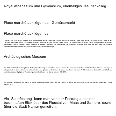
Royal Athenaeum und Gymnasium, ehemaliges Jesuitenkolleg
Place marché aux légumes - Gemüsemarkt
Place marché aux légumes
Über den "Place de L'Ange" mit einer alten Wasserpumpe aus dem Jahr 1791 und weiter durch die "Rue de L'Ange" erreicht man den idyllischen Platz "Marché aux
Légumes". Der Markt wurde 1781 angelegt und hieß ursprünglich "Vieux Marché" - Alter Markt. Der Name änderte sich bald, da hier an den Marktständen ganz
überwiegend Gemüse verkauft wurde. Heute ist er beliebter Treffpunkt der Jugendlichen und Studenten. Gemüse erhält man nur noch unter den Schatten
spendenden Sonnenschirmen der Cafés und Restaurants als Essensbeilage.
Archäologisches Museum
Das 1588 errichtete Backsteingebäude diente jahrhundertelang als Fleischhalle. Heute sind hier das Fremdenverkehrsbüro der Stadt und das "Musée Archéologique"
untergebracht, in dem sehenswerte prähistorische sowie gallische und römische Exponate aus dem 1. bis zum 7. Jahrhundert die Geschichte von Stadt und
Umland aufzeigen. Highlight der Ausstellung ist eine Reliefkarte von Namur aus dem Jahr 1747.
Wir verlassen die Altstadt von Namur so wie wir sie betreten haben: Durch die "Rue du Pont" und über die Sambre-Brücke, die von der einst mächtigen Zitadelle
überragt wird.
Als „Stadtfestung“ kann man von der Festung aus einen
traumhaften Blick über das Flusstal von Maas und Sambre, sowie
über die Stadt Namur genießen.