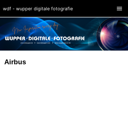
wdf - wupper digitale fotografie
Airbus