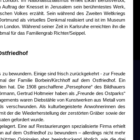
 London. Im Nationalsozialismus erhielt Elkan Berufsverbot,
im Auftrag der Knesset in Jerusalem sein berühmtestes Werk,
ischen Volkes erzählt. Sein während des Zweiten Weltkriegs
ortmund als virtuelles Denkmal realisiert und ist im Museum
 London. Während seiner Zeit in Karlsruhe erreichten ihn die
bmal für das Familiengrab Richter/Seippel.
stfriedhof
 zu bewundern. Einige sind frisch zurückgekehrt - zur Freude
al der Familie Borbein/Kirchhoff auf dem Ostfriedhof. Ein
den hat. Die 1908 geschaffene „Persephone“ des Bildhauers
örmann, Gertrud Holtmeier haben als „Freunde des Ostparks“
ngagements waren Diebstähle von Kunstwerken aus Metall vom
ls verschwunden. Als kulturbegeisterte Anwohnerinnen des
mit der die Wiederherstellung der zerstörten Gräber sowie der
aten gefordert wurde.
agert. Eine auf Restaurierungen spezialisierte Firma erhielt
un auf dem Ostfriedhof zu bewundern – allerdings nicht mehr
ützten Originalen aber beeindruckend ähnlich, wie die drei