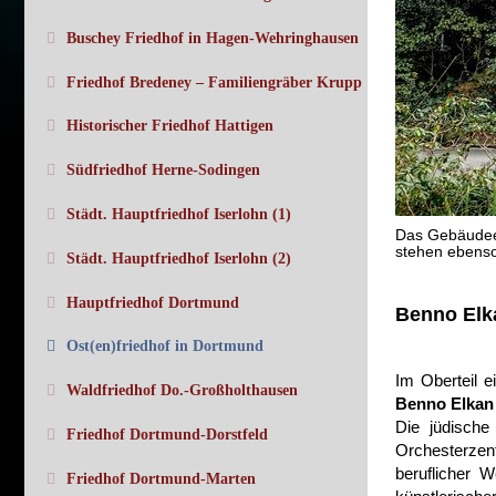
Buschey Friedhof in Hagen-Wehringhausen
Friedhof Bredeney – Familiengräber Krupp
Historischer Friedhof Hattigen
Südfriedhof Herne-Sodingen
Städt. Hauptfriedhof Iserlohn (1)
Das Gebäudee
stehen ebenso
Städt. Hauptfriedhof Iserlohn (2)
Hauptfriedhof Dortmund
Benno Elk
Ost(en)friedhof in Dortmund
Im Oberteil 
Waldfriedhof Do.-Großholthausen
Benno Elka
Die jüdische
Friedhof Dortmund-Dorstfeld
Orchesterzent
beruflicher 
Friedhof Dortmund-Marten