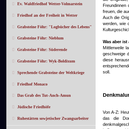
Ev. Waldfriedhof Wetter-Volmarstein
Freundinnen 
freuen, die a
Friedhof an der Freiheit in Wetter
Auch die Orig
werden, wie d
Grabsteine Föhr: "Logbücher des Lebens"
Kulturgeschic
Grabsteine Föhr: Nieblum
Was aber ist
Mittlerweile 
Grabsteine Föhr: Süderende
geschweige de
diese heraus
Grabsteine Föhr: Wyk-Boldixum
entsprechend
soll.
Sprechende Grabsteine der Weltkriege
Friedhof Monaco
Denkmalum
Das Grab des Tut-Anch-Amun
Jüdische Friedhöfe
Von A-Z: Heut
das die Dor
Ruhestätten sowjetischer Zwangsarbeiter
denkmalgesch