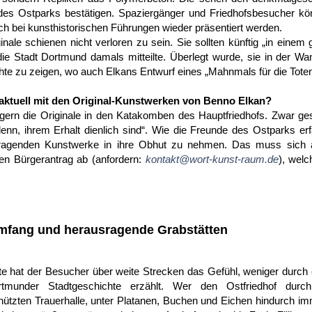
des Ostparks bestätigen. Spaziergänger und Friedhofsbesucher kö
uch bei kunsthistorischen Führungen wieder präsentiert werden.
inale schienen nicht verloren zu sein. Sie sollten künftig „in eine
ie Stadt Dortmund damals mitteilte. Überlegt wurde, sie in der W
hte zu zeigen, wo auch Elkans Entwurf eines „Mahnmals für die Toten 
 aktuell mit den Original-Kunstwerken von Benno Elkan?
lagern die Originale in den Katakomben des Hauptfriedhofs. Zwar ges
nn, ihrem Erhalt dienlich sind“. Wie die Freunde des Ostparks erf
ragenden Kunstwerke in ihre Obhut zu nehmen. Das muss sich ä
en Bürgerantrag ab (anfordern:
kontakt@wort-kunst-raum.de
), wel
fang und herausragende Grabstätten
e hat der Besucher über weite Strecken das Gefühl, weniger durch 
tmunder Stadtgeschichte erzählt. Wer den Ostfriedhof durch
ützten Trauerhalle, unter Platanen, Buchen und Eichen hindurch i