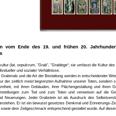
en vom Ende des 19. und frühen 20. Jahrhunder
s
kultur (lat. sepulcrum, "Grab", "Grablege“, sie umfasst die Kultur d
dividueller und sozialer Verhältnisse.
 Grabmals und die Art der Bestattung werden in entscheidender We
nur der zeitlich meist begrenzten Aufnahme unserer Toten, sondern s
amtheit, mit ihren Gebäuden, ihrer Flächengestaltung und ihren G
instellungen zum Tod und zum Toten und verweisen auf die Ge
und Neuerungen. Jeder Grabstein ist als Ausdruck des Selbstverst
rstehen. Er ist ein bewusst gesetztes Denkmal und Erinnerungs-Zeic
 sowie dem Zeitgeschmack entsprechend gestaltet wurde. Auf diesem