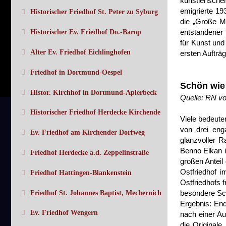
künstlerische
emigrierte 19
Historischer Friedhof St. Peter zu Syburg
die „Große M
entstandener 
Historischer Ev. Friedhof Do.-Barop
für Kunst und
Alter Ev. Friedhof Eichlinghofen
ersten Aufträ
Friedhof in Dortmund-Oespel
Schön wie 
Histor. Kirchhof in Dortmund-Aplerbeck
Quelle: RN vo
Historischer Friedhof Herdecke Kirchende
Viele bedeute
von drei eng
Ev. Friedhof am Kirchender Dorfweg
glanzvoller 
Benno Elkan i
Friedhof Herdecke a.d. Zeppelinstraße
großen Anteil
Ostfriedhof 
Friedhof Hattingen-Blankenstein
Ostfriedhofs 
besondere Sch
Friedhof St. Johannes Baptist, Mechernich
Ergebnis: End
Ev. Friedhof Wengern
nach einer Au
die Original