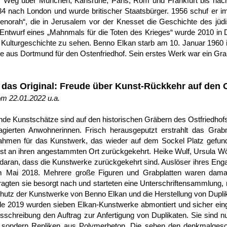
r Weg über München, Karlsruhe, Paris, Rom und Frankfurt bis nach
34 nach London und wurde britischer Staatsbürger. 1956 schuf er 
enorah“, die in Jerusalem vor der Knesset die Geschichte des jüd
Entwurf eines „Mahnmals für die Toten des Krieges“ wurde 2010 in D
 Kulturgeschichte zu sehen. Benno Elkan starb am 10. Januar 1960 in
ge aus Dortmund für den Ostenfriedhof. Sein erstes Werk war ein Gra
das Original: Freude über Kunst-Rückkehr auf den O
m 22.01.2022 u.a.
nde Kunstschätze sind auf den historischen Gräbern des Ostfriedhofs
agierten Anwohnerinnen. Frisch herausgeputzt erstrahlt das Grabm
Rahmen für das Kunstwerk, das wieder auf dem Sockel Platz gefun
st an ihren angestammten Ort zurückgekehrt. Heike Wulf, Ursula W
 daran, dass die Kunstwerke zurückgekehrt sind. Auslöser ihres E
im Mai 2018. Mehrere große Figuren und Grabplatten waren dama
fragten sie besorgt nach und starteten eine Unterschriftensammlung, 
utz der Kunstwerke von Benno Elkan und die Herstellung von Duplik
e 2019 wurden sieben Elkan-Kunstwerke abmontiert und sicher eingel
sschreibung den Auftrag zur Anfertigung von Duplikaten. Sie sind n
e, sondern Repliken aus Polymerbeton. Die sehen den denkmalgesch