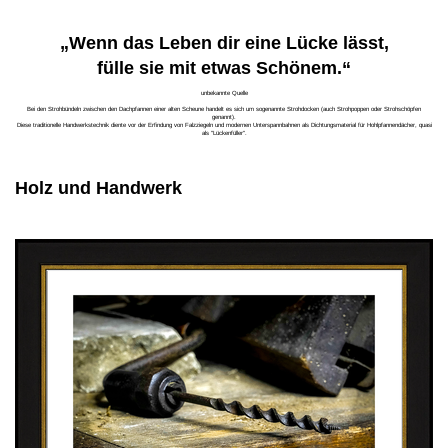
„Wenn das Leben dir eine Lücke lässt,
fülle sie mit etwas Schönem.“
unbekannte Quelle
Bei den Strohbündeln zwischen den Dachpfannen einer alten Scheune handelt es sich um sogenannte Strohdocken (auch Strohpoppen oder Strohschöpfen
genannt).
Diese traditionelle Handwerkstechnik diente vor der Erfindung von Falzziegeln und modernen Unterspannbahnen als Dichtungsmaterial für Hohlpfannendächer, quasi
als "Lückenfüller".
Holz und Handwerk