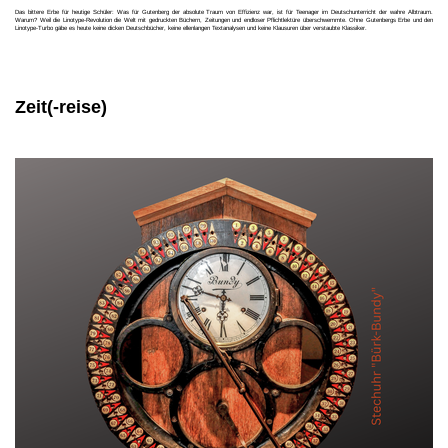
Das bittere Erbe für heutige Schüler: Was für Gutenberg der absolute Traum von Effizienz war, ist für Teenager im Deutschunterricht der wahre Albtraum.
Warum? Weil die Linotype-Revolution die Welt mit gedruckten Büchern, Zeitungen und endloser Pflichtlektüre überschwemmte. Ohne Gutenbergs Erbe und den
Linotype-Turbo gäbe es heute keine dicken Deutschbücher, keine ellenlangen Textanalysen und keine Klausuren über verstaubte Klassiker.
Zeit(-reise)