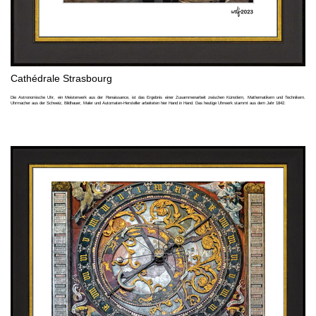
Cathédrale Strasbourg
Die Astronomische Uhr, ein Meisterwerk aus der Renaissance, ist das Ergebnis einer Zusammenarbeit zwischen Künstlern, Mathematikern und Technikern.
Uhrmacher aus der Schweiz, Bildhauer, Maler und Automaten-Hersteller arbeiteten hier Hand in Hand. Das heutige Uhrwerk stammt aus dem Jahr 1842.