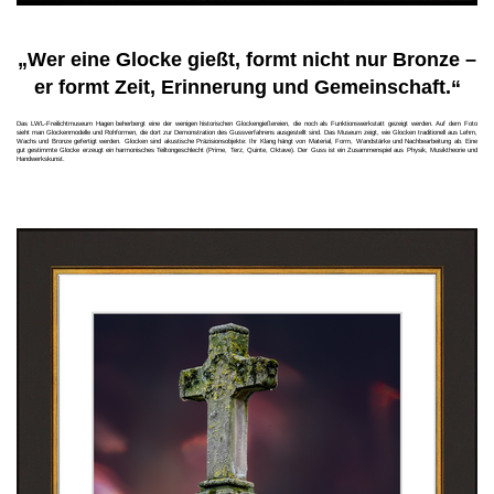
„Wer eine Glocke gießt, formt nicht nur Bronze –
er formt Zeit, Erinnerung und Gemeinschaft.“
Das LWL-Freilichtmuseum Hagen beherbergt eine der wenigen historischen Glockengießereien, die noch als Funktionswerkstatt gezeigt werden. Auf dem Foto
sieht man Glockenmodelle und Rohformen, die dort zur Demonstration des Gussverfahrens ausgestellt sind. Das Museum zeigt, wie Glocken traditionell aus Lehm,
Wachs und Bronze gefertigt werden. Glocken sind akustische Präzisionsobjekte: Ihr Klang hängt von Material, Form, Wandstärke und Nachbearbeitung ab. Eine
gut gestimmte Glocke erzeugt ein harmonisches Teiltongeschlecht (Prime, Terz, Quinte, Oktave). Der Guss ist ein Zusammenspiel aus Physik, Musiktheorie und
Handwerkskunst.