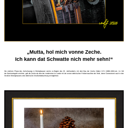
„Mutta, hol mich vonne Zeche.
Ich kann dat Schwatte nich mehr sehn!“
Die stärkste Phase des Aufschwungs in Bövinghausen setzte zu Beginn des 20. Jahrhunderts mit dem Bau der Zeche Zollern II/IV (1898–1904) ein. Im Stil
der Backsteingotik errichtet, galt die Zeche als eine der modernsten im Lande mit der ersten elektrischen Fördermaschine der Welt, deren Generatoren auch in den
Straßen Bövinghausens eine elektrische Straßenbeleuchtung ermöglichten.