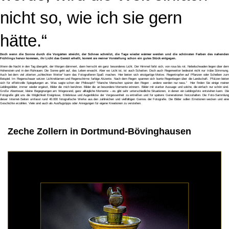
nicht so, wie ich sie gern
hätte.“
Doch wenn die Sonne durch die Vorgärten streicht, der Schnee schmilzt, die Tage wieder wärmer werden und die schönsten Farben des nahenden
Frühlings hervor kommen, ihr Licht das Gemüt erhellt, kommt sie meiner Vorstellung schon ein gutes Stück entgegen.
Wenn die Nacht in den Tag übergeht, der Morgen dämmert, dann herrscht ein ganz besonderes Licht. Der Himmel färbt sich, von rosa bis rot. Nebelschwaden liegen über dem
Hohenstein und in den Ruhrauen. Die Sonne geht auf, das Leben erwacht. Aber wo Licht ist, ist auch Schatten. Doch auch Regenwetter bedeutet nicht nur trübe Stimmung.
Auch bei dem viel zitierten „schlechten Wetter“ kann das Fotografieren Spaß machen. Hier bieten sich einzigartige Motive. Regentropfen auf Pflanzen oder Scheiben zum
Beispiel. Im Regenschauer setzen Lichtreklamen und Regenschirme farbige Akzente. Nach dem Regen spannen sich bunte Regenbogen über die Landschaft. Pfützen bieten
sich für effektvolle Spiegelungen an. Was sagte schon der Philosoph? "Manche Menschen spüren den Regen - andere werden nur nass." Hier finden Sie einige meiner
Lieblingsbilder, immer wieder ergänzt, Bilder die mich berühren. Bilder die an besondere Momente erinnern. Bilder mit starker Aussage und solche, die einfach nur schön sind.
Große Abenteuer, kleine Begegnungen am Wegesrand, ganz alltägliche Momente – es gibt sehr unterschiedliche Situationen, in denen ein Lieblingsfoto entstehen kann. Die
Fotografie gibt uns die Möglichkeit Ereignisse, Erlebnisse und Augenblicke der Vergessenheit zu entreißen und für spätere Generationen festzuhalten. Die Foto-Sammlung
dieser Internet-Seiten umfasst rund 40.000 fotografische Werke aus den zahlreichen und vielfältigen Genres der Fotografie. Die Bilder sollen Emotionen wecken und eine
Geschichte erzählen. Viele sind auch als Ausflugstipps oder Anregungen für eigene Kreationen zu verstehen.
Zeche Zollern in Dortmund-Bövinghausen