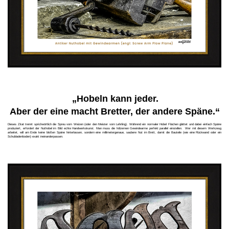
„Hobeln kann jeder.
Aber der eine macht Bretter, der andere Späne.“
Dieses Zitat trennt sprichwörtlich die Spreu vom Weizen (oder den Meister vom Lehrling). Während ein normaler Hobel Flächen glättet und dabei einfach Späne
produziert, erfordert der Nuthobel im Bild echte Handwerkskunst. Man muss die hölzernen Gewindearme perfekt parallel einstellen. Wer mit diesem Werkzeug
arbeitet, will am Ende keine bloßen Späne hinterlassen, sondern eine millimetergenaue, saubere Nut im Brett, damit die Bauteile (wie eine Rückwand oder ein
Schubladenboden) exakt ineinanderpassen.