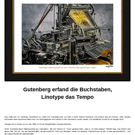
Gutenberg erfand die Buchstaben,
Linotype das Tempo
Man stelle sich vor: Johannes Gensfleisch zur Laden zum Gutenberg sitzt um 1450 in seiner Mainzer Werkstatt und schwitzt Blut und Wasser. Jeder einzelne
Buchstabe seiner berühmten Bibel muss von Hand gegossen und mühsam in den Setzkasten sortiert werden. Ein unendliches Puzzle für ein einziges Buch.
Springen wir im Geiste vor ins Jahr 1886 zu Ottmar Mergenthalers Linotype-Maschine.
Wenn Gutenberg diese Höllenmaschine aus Zahnrädern, Blei und Tastatur im Traum gesehen hätte, wäre er vor Neid erblasst! Plötzlich tippt man einfach eine
ganze Zeile Text ein, und die Maschine gießt sie blitzschnell am Stück aus flüssigem Metall. Ein absoluter Zukunftstraum für den Urvater des Buchdrucks – und
die Geburtsstunde der Massenmedien.