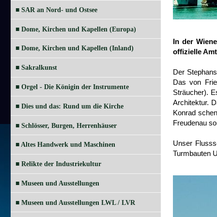
■ SAR an Nord- und Ostsee
■ Dome, Kirchen und Kapellen (Europa)
In der Wien
■ Dome, Kirchen und Kapellen (Inland)
offizielle Am
■ Sakralkunst
Der Stephansd
Das von Frie
■ Orgel - Die Königin der Instrumente
Sträucher). E
Architektur. 
■ Dies und das: Rund um die Kirche
Konrad schenk
Freudenau so,
■ Schlösser, Burgen, Herrenhäuser
Unser Flusssc
■ Altes Handwerk und Maschinen
Turmbauten U
■ Relikte der Industriekultur
■ Museen und Ausstellungen
■ Museen und Ausstellungen LWL / LVR