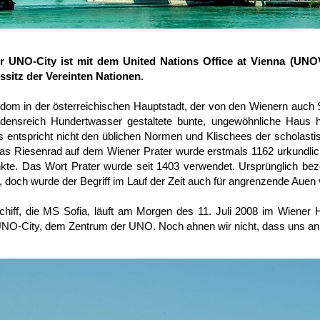
er UNO-City ist mit dem United Nations Office at Vienna (U
tssitz der Vereinten Nationen.
om in der österreichischen Hauptstadt, der von den Wienern auch S
densreich Hundertwasser gestaltete bunte, ungewöhnliche Haus
s entspricht nicht den üblichen Normen und Klischees der scholastis
Das Riesenrad auf dem Wiener Prater wurde erstmals 1162 urkundlich
te. Das Wort Prater wurde seit 1403 verwendet. Ursprünglich beze
 doch wurde der Begriff im Lauf der Zeit auch für angrenzende Auen
hiff, die MS Sofia, läuft am Morgen des 11. Juli 2008 im Wiener 
NO-City, dem Zentrum der UNO. Noch ahnen wir nicht, dass uns an