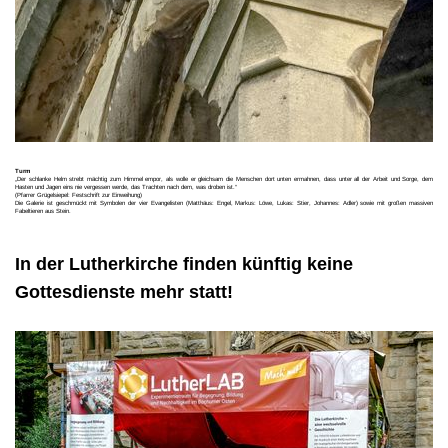
Turm
„Der schlanke Helm strebt mächtig zum Himmel empor, als wolle er gleichsam die Menschen dort unten ermahnen, dass unter all der Arbeit und Sorge, dem
Hasten und Jagen eins nie vergessen werde, das Trachten nach dem, was droben ist.“
(Pfarrer Grügelsiepel: Festschrift zur Einweihung)
Die Galerie ist geschmückt mit Symbolen der vier Evangelisten (Matthäus: Engel, Markus: Löwe, Lukas: Stier, Johannes: Adler) sowie mit großen massiven
Fabeltieren aus Stein.
In der Lutherkirche finden künftig keine
Gottesdienste mehr statt!