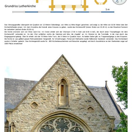
Das Vierungsgewölbe überspannt ein Quadrat von 12 Metern Seitenlänge, von Mitte zu Mitte Bogen gerechnet, und steigt zu der Höhe von 15,50 Meter über den
Kirchenfußboden empor. Um dem Grundriss die Gestalt eines Kreuzes zu geben, wurde das Kirchenschiff (innere Breite von 15,40 m) zu den Rosetten-Fenstern
hin verbreitert (äußere Breite 20,50 m).
Die Kirche erstreckt sich von West nach Ost. Im Osten erhebt sich der Chorraum (7,50 m breit und 8,50 m tief), der durch einen Triumphbogen mit dem
Kirchenschiff verbunden ist. An den Chor schließen rechts die Sakristei und links die „Kapelle“ an. Im Westen ist die Turmhalle, in die man durch das
Eingangsportal gelangt. Über ihr erhebt sich der 70 Meter hohe Turm, der 8 Meter im Quadrat misst. An beiden Seiten gibt es Treppenaufgänge zu den Emporen.
Die Kirche ist aus gelblich grauen Ruhrsandsteinen hergestellt, für Umrahmungen, Portal und Maßwerke wurde Heilbronner Sandstein verwendet. Das Kirchendach
wurde in Schiefer gedeckt. Das Kirchengestühl wurde für 800 Kirchenbesucherinnen und Besucher ausgelegt und durch Ausziehsitze an den Bankenden sogar auf
1000 Plätze erweiterbar!