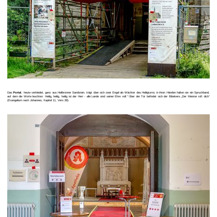
Das
Portal
, heute verkleidet, ganz aus Heilbronner Sandstein, trägt über sich zwei Engel als Wächter des Heiligtums; in ihren Händen halten sie ein Spruchband,
auf dem die Worte leuchten: Heilig, heilig, heilig ist der Herr - alle Lande sind seiner Ehre voll.“ Über der Tür befindet sich der Bibelvers „Der Meister ruft dich“
(Evangelium nach Johannes, Kapitel 11, Vers 28).