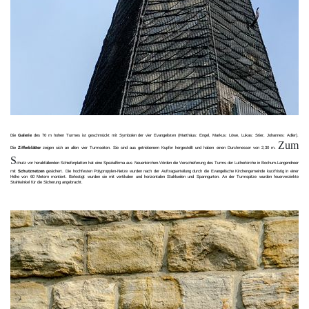
Die
Galerie
des 70 m hohen Turmes ist geschmückt mit Symbolen der vier Evangelisten (Matthäus: Engel, Markus: Löwe, Lukas: Stier, Johannes: Adler).
Zum
Die
Zifferblätter
zeigen sich an allen vier Turmseiten. Sie sind aus getriebenem Kupfer hergestellt und haben einen Durchmesser von 2,30 m.
S
chutz vor herabfallenden Schieferplatten hat eine Spezialfirma aus Neuenkirchen-Vörden die Verschieferung des Turms der Lutherkirche in Bochum-Langendreer
mit
Schutznetzen
gesichert. Die hochfesten Polypropylen-Netze wurden nach der Auftragserteilung durch die Evangelische Kirchengemeinde kurzfristig in einer
Höhe von 60 Metern montiert. Befestigt wurden sie mit vertikalen und horizontalen Stahlseilen und Spanngurten. An der Turmspitze wurden feuerverzinkte
Stahlwinkel für die Sicherung angebracht.