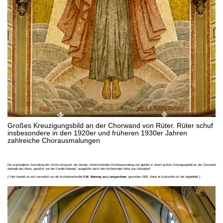
Großes Kreuzigungsbild an der Chorwand von Rüter. Rüter schuf
insbesondere in den 1920er und früheren 1930er Jahren
zahlreiche Chorausmalungen
Die ursprüngliche Ausmalung der Kirche entsprach der damals vorherrschenden Kirchenausmalung und gipfelte in einem großen Kreuzigungsbild an der Chorwand
oberhalb des Altars, gestiftet von der Familie Maiweg*, ausgeführt durch den Kirchenmaler Rüter aus Düsseldorf.
(* Hier handelt es sich vermutlich um die Architektenfamilie
F.W. Maiweg aus Langendreer
, gestorben 1905. Seine ►
Grabstätte
ist hier abgebildet.)