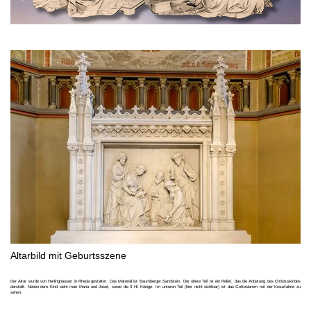
Altarbild mit Geburtsszene
Der Altar wurde von Harlinghausen in Rheda gestaltet. Das Material ist Baumberger Sandstein. Der obere Teil ist ein Relief, das die Anbetung des Christuskindes
darstellt. Neben dem Kind sieht man Maria und Josef, sowie die 3 Hl. Könige. Im unteren Teil (hier nicht sichtbar) ist das Gotteslamm mit der Kreuzfahne zu
sehen.