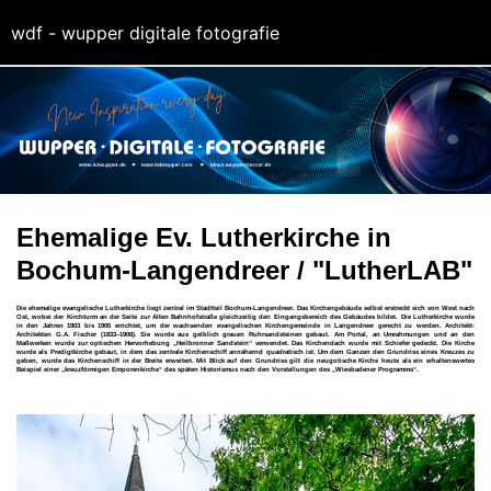
wdf - wupper digitale fotografie
Ehemalige Ev. Lutherkirche in
Bochum-Langendreer / "LutherLAB"
Die ehemalige evangelische Lutherkirche liegt zentral im Stadtteil Bochum-Langendreer. Das Kirchengebäude selbst erstreckt sich von West nach
Ost, wobei der Kirchturm an der Seite zur Alten Bahnhofstraße gleichzeitig den Eingangsbereich des Gebäudes bildet. Die Lutherkirche wurde
in den Jahren 1903 bis 1905 errichtet, um der wachsenden evangelischen Kirchengemeinde in Langendreer gerecht zu werden. Architekt:
Architekten G.A. Fischer (1833–1906). Sie wurde aus gelblich grauen Ruhrsandsteinen gebaut. Am Portal, an Umrahmungen und an den
Maßwerken wurde zur optischen Hervorhebung „Heilbronner Sandstein“ verwendet. Das Kirchendach wurde mit Schiefer gedeckt. Die Kirche
wurde als Predigtkirche gebaut, in dem das zentrale Kirchenschiff annähernd quadratisch ist. Um dem Ganzen den Grundriss eines Kreuzes zu
geben, wurde das Kirchenschiff in der Breite erweitert. Mit Blick auf den Grundriss gilt die neugotische Kirche heute als ein erhaltenswertes
Beispiel einer „kreuzförmigen Emporenkirche“ des späten Historismus nach den Vorstellungen des „Wiesbadener Programms“.