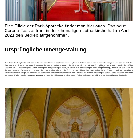
Eine Filiale der Park-Apotheke findet man hier auch. Das neue
Corona-Testzentrum in der ehemaligen Lutherkirche hat im April
2021 den Betrieb aufgenommen.
Ursprüngliche Innengestaltung
Wer durch das Hauptportal tritt, dem bietet sich beim Betreten des Innenraumes sogleich ein Anblick, den er wohl nicht wieder vergisst: Über sich der funkelnde
Sternenhimmel mit seinen wuchtigen Friesen und der strahlenden Dornenkrone in der Mitte, vor sich der mächtige Triumphbogen, ganz in Goldmosaik, die kräftigen
Gestalten der 12 Apostel tragend und im Hintergrund den gekreuzigten Herrn, zu dessen Füßen händeringend Maria Magdalena liegt, darunter der stille Altar und
die beredte Kanzel. Die Ausmalung ist nach der ornamentalen, wie nach der figürlichen Seite hin ein Werk des Malers Rüter, Düsseldorf und von demselben in
Kaseinfarbentechnik ausgeführt. Rüter ist ein Schüler des Historienmalers Professor von Gebhardt . In strenger Anlehnung an seinen Meister hat er es verstanden
mit wenigen Farben eine hervorragende Wirkung hervorzurufen. Die monumental wirkenden Farben (schwarz, rot, gold) sind von überwältigender Schönheit.