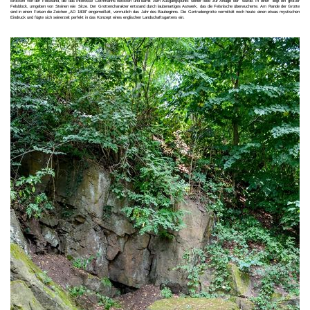
Brocken von der Felswand, die das Interesse Gethmanns weckten und damit zum Ausgangspunkt seiner Idee zur Anlage der wurde. In einer liegt ein großer
Felsblock, umgeben von Steinen wie Sitze. Der Grottencharakter entstand durch laubenartiges Astwerk, das die Felsnische überwucherte. Am Rande der Grotte
sind in einen Felsen die Zeichen „AD 1808" eingemeißelt, vermutlich das Jahr des Baubeginns. Die Gertrudengrotte vermittelt noch heute einen etwas mystischen
Eindruck und fügte sich seinerzeit perfekt in das Konzept eines englischen Landschaftsgartens ein.