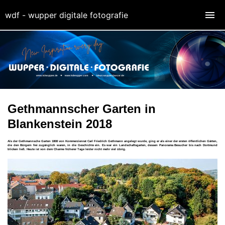
wdf - wupper digitale fotografie
Gethmannscher Garten in
Blankenstein 2018
Als der Gethmannsche Garten 1808 von Kommerzienrat Carl Friedrich Gethmann angelegt wurde, ging er als einer der ersten öffentlichen Gärten,
die den Bürgern frei zugänglich waren, in die Geschichte ein. Es war ein Landschaftsgarten, dessen Panorama Besucher bis nach Dortmund
blicken ließ. Heute ist von dem Charme früherer Tage leider nicht mehr viel übrig.