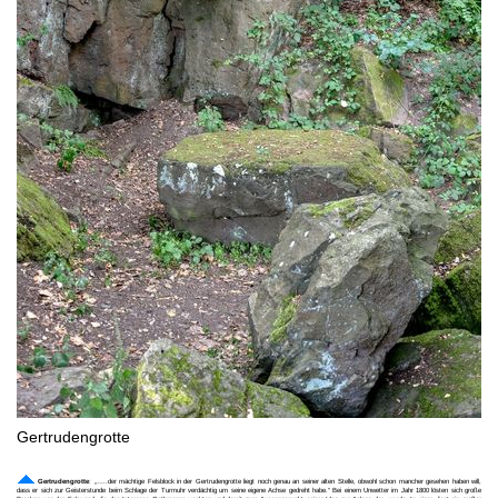
Gertrudengrotte
Gertrudengrotte
: „…..der mächtige Felsblock in der Gertrudengrotte liegt noch genau an seiner alten Stelle, obwohl schon mancher gesehen haben will,
dass er sich zur Geisterstunde beim Schlage der Turmuhr verdächtig um seine eigene Achse gedreht habe.“ Bei einem Unwetter im Jahr 1800 lösten sich große