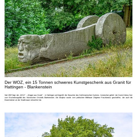
Der WOZ, ein 15 Tonnen schweres Kunstgeschenk aus Granit für
Hattingen - Blankenstein
Seit 2007 liegt der „WOZ“ - „Wagen aus Granit“ - in Hattingen und begrüßt die Besucher des Gethmannschen Gartens. Inzwischen gehört der Kunst-Koloss fest
zum Erscheinungsbild des historischen Ortsteils Blankenstein. Die Skulptur wurde vom polnischen Bildhauer Zbigniew Fraczkiewicz geschaffen, der auch die
Eisenmänner an der Stadtmauer entworfen hat.