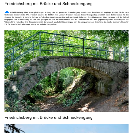
Friedrichsberg mit Brücke und Schneckengang
Friedrichsberg:
Über einen spiralförmigen Aufgang, den so genannten Schneckengang, erreicht man diese künstlich angelegte Anhöhe. Sie ist nach
Gethmanns ältestem Sohn J.W. Friedrich benannt, der 1822 im Alter von nur 20 Jahren verstarb. Bei der Fertigstellung um 1837 waren die Blickachsen für den
„Genuss der Aussicht" in östliche Richtung auf die allen Ansprüchen der Romantik genügende Ruine von Burg Blankenstein, Haus Kemnade und das Ruhrtal
vorgegeben. Der Friedrichsberg ist über eine gebogene Brücke aus Ruhrsandstein und die Obstbaumallee mit dem gegenüberliegenden Aussichtsplatz, der
Wilhelmshöhe verbunden. Eine Besonderheit stellt der bewusst angelegte Schneckengang dar. Die Langsamkeit des Erreichens der Anhöhe lässt dem Besucher
Zeit für sinnliche Wahrnehmungen ständig wechselnder Perspektiven.
Friedrichsberg mit Brücke und Schneckengang