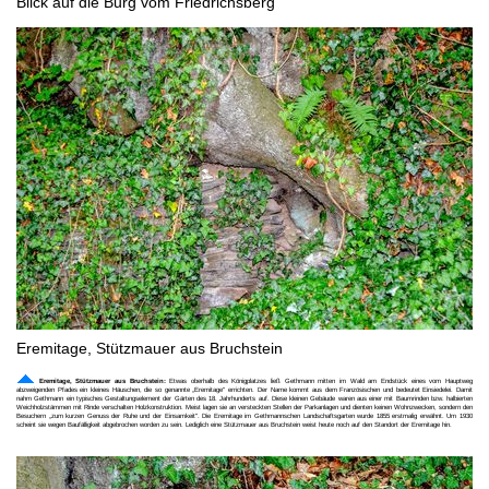
Blick auf die Burg vom Friedrichsberg
Eremitage, Stützmauer aus Bruchstein
Eremitage, Stützmauer aus Bruchstein:
Etwas oberhalb des Königplatzes ließ Gethmann mitten im Wald am Endstück eines vom Hauptweg
abzweigenden Pfades ein kleines Häuschen, die so genannte „Eremitage" errichten. Der Name kommt aus dem Französischen und bedeutet Einsiedelei. Damit
nahm Gethmann ein typisches Gestaltungselement der Gärten des 18. Jahrhunderts auf. Diese kleinen Gebäude waren aus einer mit Baumrinden bzw. halbierten
Weichholzstämmen mit Rinde verschalten Holzkonstruktion. Meist lagen sie an versteckten Stellen der Parkanlagen und dienten keinen Wohnzwecken, sondern den
Besuchern „zum kurzen Genuss der Ruhe und der Einsamkeit". Die Eremitage im Gethmannschen Landschaftsgarten wurde 1855 erstmalig erwähnt. Um 1930
scheint sie wegen Baufälligkeit abgebrochen worden zu sein. Lediglich eine Stützmauer aus Bruchstein weist heute noch auf den Standort der Eremitage hin.