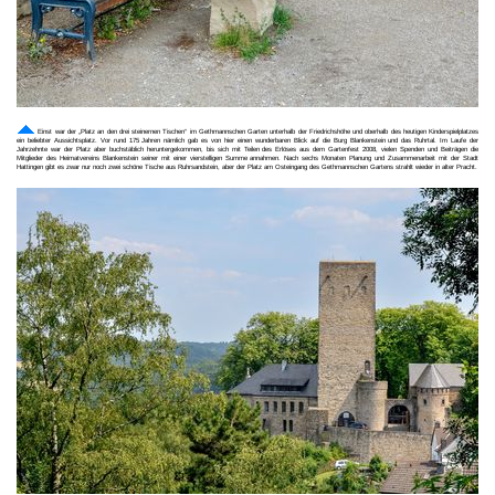
Einst war der „Platz an den drei steinernen Tischen“ im Gethmannschen Garten unterhalb der Friedrichshöhe und oberhalb des heutigen Kinderspielplatzes
ein beliebter Aussichtsplatz. Vor rund 175 Jahren nämlich gab es von hier einen wunderbaren Blick auf die Burg Blankenstein und das Ruhrtal. Im Laufe der
Jahrzehnte war der Platz aber buchstäblich heruntergekommen, bis sich mit Teilen des Erlöses aus dem Gartenfest 2008, vielen Spenden und Beiträgen die
Mitglieder des Heimatvereins Blankenstein seiner mit einer vierstelligen Summe annahmen. Nach sechs Monaten Planung und Zusammenarbeit mit der Stadt
Hattingen gibt es zwar nur noch zwei schöne Tische aus Ruhrsandstein, aber der Platz am Osteingang des Gethmannschen Gartens strahlt wieder in alter Pracht.