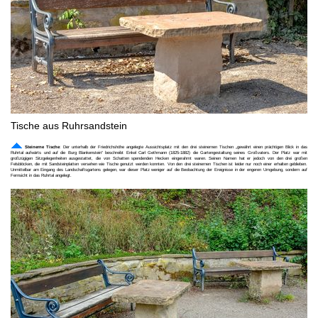
Tische aus Ruhrsandstein
Steinerne Tische
: Der unterhalb der Friedrichshöhe angelegte Aussichtsplatz mit den drei steinernen Tischen „gewährt einen prächtigen Blick in das
Ruhrtal aufwärts und auf die Burg Blankenstein“ beschreibt Enkel Carl Gethmann (1825-1882) die Gartengestaltung seines Großvaters. Der Platz war mit
großzügigen Sitzgelegenheiten ausgestattet, die von Schatten spendenden Hecken eingerahmt waren. Seinen Namen hat er jedoch von den drei großen
Felsblöcken, die mit Sandsteinplatten versehen wie Tische genutzt werden konnten. Von den drei steinernen Tischen ist leider nur noch einer erhalten geblieben.
Unmittelbar am Eingang des Landschaftsgartens gelegen, war dieser Platz weniger auf die Beobachtung der Ereignisse in der engeren Umgebung, sondern auf
Fernsicht in das Ruhrtal angelegt.