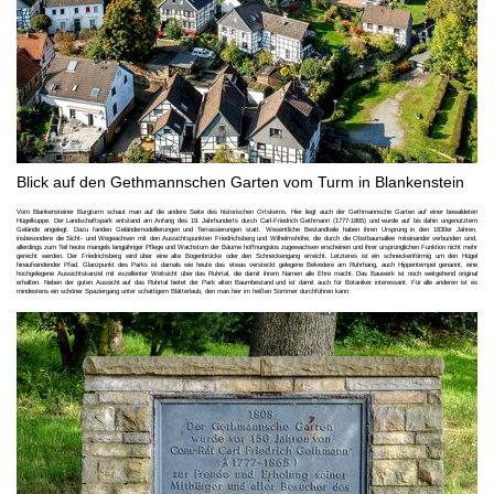
Blick auf den Gethmannschen Garten vom Turm in Blankenstein
Vom Blankensteiner Burgturm schaut man auf die andere Seite des historischen Ortskerns. Hier liegt auch der Gethmannsche Garten auf einer bewaldeten
Hügelkuppe. Der Landschaftspark entstand am Anfang des 19. Jahrhunderts durch Carl-Friedrich Gethmann (1777-1865) und wurde auf bis dahin ungenutztem
Gelände angelegt. Dazu fanden Geländemodellierungen und Terrassierungen statt. Wesentliche Bestandteile haben ihren Ursprung in den 1830er Jahren,
insbesondere die Sicht- und Wegeachsen mit den Aussichtspunkten Friedrichsberg und Wilhelmshöhe, die durch die Obstbaumallee miteinander verbunden sind,
allerdings zum Teil heute mangels langjähriger Pflege und Wachstum der Bäume hoffnungslos zugewachsen erscheinen und ihrer ursprünglichen Funktion nicht mehr
gerecht werden. Der Friedrichsberg wird über eine alte Bogenbrücke oder den Schneckengang erreicht. Letzteres ist ein schneckenförmig um den Hügel
hinaufwindender Pfad. Glanzpunkt des Parks ist damals wie heute das etwas versteckt gelegene Belvedere am Ruhrhang, auch Hippentempel genannt, eine
hochgelegene Aussichtskanzel mit exzellenter Weitsicht über das Ruhrtal, die damit ihrem Namen alle Ehre macht. Das Bauwerk ist noch weitgehend original
erhalten. Neben der guten Aussicht auf das Ruhrtal bietet der Park alten Baumbestand und ist damit auch für Botaniker interessant. Für alle anderen ist es
mindestens ein schöner Spaziergang unter schattigem Blätterlaub, den man hier im heißen Sommer durchführen kann.