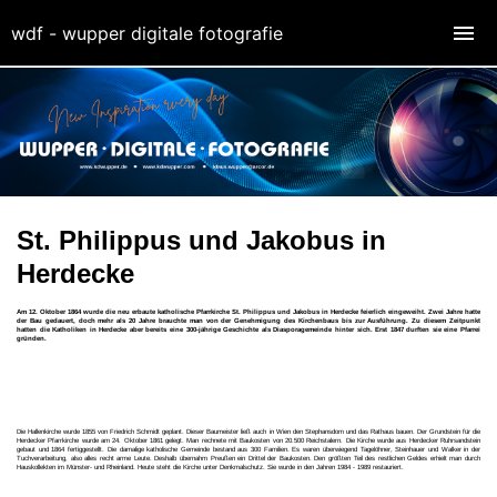
wdf - wupper digitale fotografie
St. Philippus und Jakobus in
Herdecke
Am 12. Oktober 1864 wurde die neu erbaute katholische Pfarrkirche St. Philippus und Jakobus in Herdecke feierlich eingeweiht. Zwei Jahre hatte
der Bau gedauert, doch mehr als 20 Jahre brauchte man von der Genehmigung des Kirchenbaus bis zur Ausführung. Zu diesem Zeitpunkt
hatten die Katholiken in Herdecke aber bereits eine 300-jährige Geschichte als Diasporagemeinde hinter sich. Erst 1847 durften sie eine Pfarrei
gründen.
Die Hallenkirche wurde 1855 von Friedrich Schmidt geplant. Dieser Baumeister ließ auch in Wien den Stephansdom und das Rathaus bauen. Der Grundstein für die
Herdecker Pfarrkirche wurde am 24. Oktober 1861 gelegt. Man rechnete mit Baukosten von 20.500 Reichstalern. Die Kirche wurde aus Herdecker Ruhrsandstein
gebaut und 1864 fertiggestellt. Die damalige katholische Gemeinde bestand aus 300 Familien. Es waren überwiegend Tagelöhner, Steinhauer und Walker in der
Tuchverarbeitung, also alles recht arme Leute. Deshalb übernahm Preußen ein Drittel der Baukosten. Den größten Teil des restlichen Geldes erhielt man durch
Hauskollekten im Münster- und Rheinland. Heute steht die Kirche unter Denkmalschutz. Sie wurde in den Jahren 1984 - 1989 restauriert.