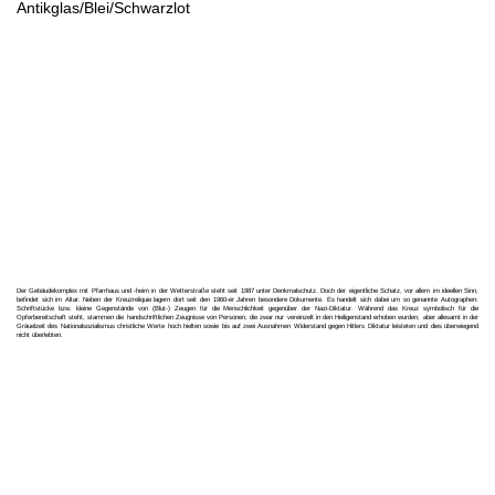
Antikglas/Blei/Schwarzlot
Der Gebäudekomplex mit Pfarrhaus und -heim in der Wetterstraße steht seit 1987 unter Denkmalschutz. Doch der eigentliche Schatz, vor allem im ideellen Sinn,
befindet sich im Altar. Neben der Kreuzreliquie lagern dort seit den 1960-er Jahren besondere Dokumente. Es handelt sich dabei um so genannte Autographen:
Schriftstücke bzw. kleine Gegenstände von (Blut-) Zeugen für die Menschlichkeit gegenüber der Nazi-Diktatur. Während das Kreuz symbolisch für die
Opferbereitschaft steht, stammen die handschriftlichen Zeugnisse von Personen, die zwar nur vereinzelt in den Heiligenstand erhoben wurden, aber allesamt in der
Gräuelzeit des Nationalsozialismus christliche Werte hoch hielten sowie bis auf zwei Ausnahmen Widerstand gegen Hitlers Diktatur leisteten und dies überwiegend
nicht überlebten.