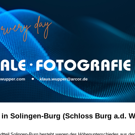
 in Solingen-Burg (Schloss Burg a.d. 
adtteil Solingen-Burg besteht wegen des Höhenunterschiedes aus den