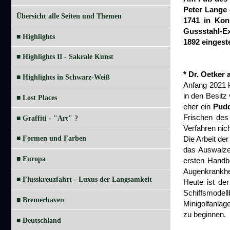
Peter Lange 
Übersicht alle Seiten und Themen
1741 in Kon
Gussstahl-Ex
■ Highlights
1892 eingest
■ Highlights II - Sakrale Kunst
* Dr. Oetker
■ Highlights in Schwarz-Weiß
Anfang 2021 
in den Besitz
■ Lost Places
eher ein
Pudd
Frischen des
■ Graffiti - "Art" ?
Verfahren nic
Die Arbeit d
■ Formen und Farben
das Auswalzen
■ Europa
ersten Handb
Augenkrankhei
■ Flusskreuzfahrt - Luxus der Langsamkeit
Heute ist de
Schiffsmodell
■ Bremerhaven
Minigolfanlag
zu beginnen.
■ Deutschland