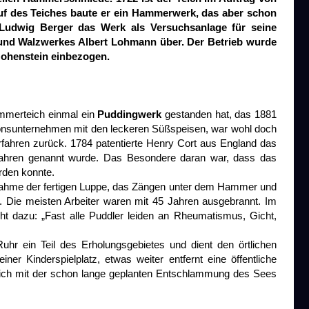
uf des Teiches baute er ein Hammerwerk, das aber schon
Ludwig Berger das Werk als Versuchsanlage für seine
- und Walzwerkes Albert Lohmann über. Der Betrieb wurde
 Hohenstein einbezogen.
ammerteich einmal ein
Puddingwerk
gestanden hat, das 1881
tionsunternehmen mit den leckeren Süßspeisen, war wohl doch
fahren zurück. 1784 patentierte Henry Cort aus England das
fahren genannt wurde. Das Besondere daran war, dass das
rden konnte.
tnahme der fertigen Luppe, das Zängen unter dem Hammer und
. Die meisten Arbeiter waren mit 45 Jahren ausgebrannt. Im
 dazu: „Fast alle Puddler leiden an Rheumatismus, Gicht,
hr ein Teil des Erholungsgebietes und dient den örtlichen
er Kinderspielplatz, etwas weiter entfernt eine öffentliche
endlich mit der schon lange geplanten Entschlammung des Sees