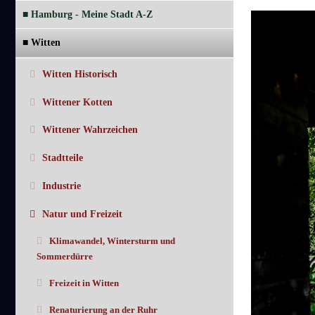
■ Hamburg - Meine Stadt A-Z
■ Witten
Witten Historisch
Wittener Kotten
Wittener Wahrzeichen
Stadtteile
Industrie
Natur und Freizeit
Klimawandel, Wintersturm und
Sommerdürre
Freizeit in Witten
Renaturierung an der Ruhr