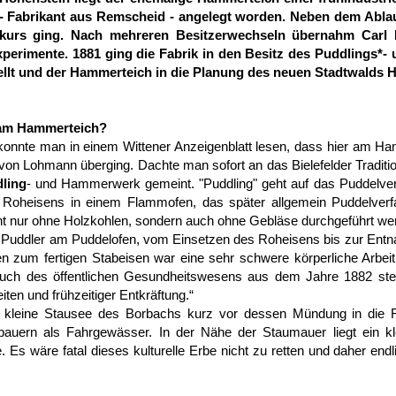
- Fabrikant aus Remscheid - angelegt worden. Neben dem Abla
kurs ging. Nach mehreren Besitzerwechseln übernahm Carl 
perimente. 1881 ging die Fabrik in den Besitz des Puddlings*
ellt und der Hammerteich in die Planung des neuen Stadtwalds
 am Hammerteich?
konnte man in einem Wittener Anzeigenblatt lesen, dass hier am H
 von Lohmann überging. Dachte man sofort an das Bielefelder Tradi
ling
- und Hammerwerk gemeint. "Puddling" geht auf das Puddelver
 Roheisens in einem Flammofen, das später allgemein Puddelver
ht nur ohne Holzkohlen, sondern auch ohne Gebläse durchgeführt we
er Puddler am Puddelofen, vom Einsetzen des Roheisens bis zur En
 zum fertigen Stabeisen war eine sehr schwere körperliche Arbeit
uch des öffentlichen Gesundheitswesens aus dem Jahre 1882 steht
ten und frühzeitiger Entkräftung.“
r kleine Stausee des Borbachs kurz vor dessen Mündung in die Ru
bauern als Fahrgewässer. In der Nähe der Staumauer liegt ein klein
e. Es wäre fatal dieses kulturelle Erbe nicht zu retten und daher 