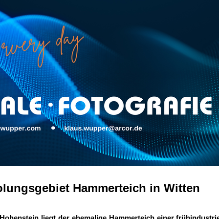
lungsgebiet Hammerteich in Witten
ohenstein liegt der ehemalige Hammerteich einer frühindustri