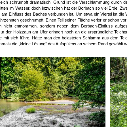
ich schrumpft dramatisch. Grund ist die Verschlammung durch den 
tten im Wasser, doch inzwischen hat der Borbach so viel Erde, Zweig
am Einfluss des Baches verbunden ist. Um etwa ein Viertel ist die
ahrzehnten geschrumpft. Einen Teil seiner Fläche verlor er schon vo
 nicht entnommen, sondern neben dem Borbach-Einfluss aufges
Nur der Holzzaun am Ufer erinnert noch an die ursprüngliche Teic
e mit sich führe. Hätte man den belasteten Schlamm aus dem Teic
amals die „kleine Lösung“ des Aufspülens an seinem Rand gewählt 