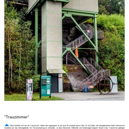
"Trauzimmer"
Heute befindet sich hier ein Trauzimmer. Neben den Aggregaten ist auf etwa 30 Quadratmetern Platz für 25 Stühle. Die Übergabestation bietet fantastische
Ausblicke auf das Hüttengelände. Ein Personenaufzug ist vorhanden, so dass Menschen, Rollstühle und Kinderwagen bequem hinauf in das Trauzimmer gelangen