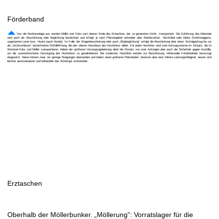
Förderband
Von der Bunkeranlage aus werden Möller und Koks zum oberen Ende des Schachtes, der so genannten Gicht, transportiert. Die Zuführung des Materials
wird auch als Beschickung oder Begichtung bezeichnet und erfolgt je nach Platzangebot entweder über Bandstraßen, Setzkübel oder kleine Schüttwaggons,
sogenannte Loren bzw. Hunte (auch Hunde). Im Falle der Wagenbeschickung oder auch „Skipbegichtung“ erfolgt die Beschickung über einen Schrägaufzug bis zur
als „Gichtschleuse“ bezeichneten Einfüllöffnung, die den oberen Abschluss des Hochofens bildet. Für jeden Hochofen sind zwei Aufzugsysteme im Einsatz, die im
Wechsel Koks und Möller transportieren. Neben der größeren Versorgungsleistung dient der Einsatz von zwei Aufzügen aber auch der Sicherheit gegen Ausfälle,
um die ununterbrochene Versorgung des Hochofens zu gewährleisten. Bei modernen Hochöfen werden zur Beschickung mittlerweile Förderbänder bevorzugt
eingesetzt. Diese können zwar nur geringe Steigungen überwinden und haben einen größeren Platzbedarf, besitzen aber eine höhere Leistungsfähigkeit, lassen sich
leichter automatisieren und behandeln das Schüttgut schonender.
Erztaschen
Oberhalb der Möllerbunker. „Möllerung": Vorratslager für die