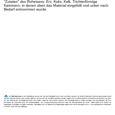
"Zutaten" des Roheisens: Erz, Koks, Kalk. Trichterförmige
Kammern, in denen oben das Material eingefüllt und unten nach
Bedarf entnommen wurde.
Der
Möllerbunker
ist ein Überbleibsel aus der Zeit, als das Ruhrgebiet noch Feuer und Rauch spuckte; als Stahl in lodernden Flammen geschmiedet wurde
und das Gold des Reviers noch schwarz glänzte. Als hier noch die Hochöfen betrieben wurden, lagerte man in solchen Bunkern Grundstoffe wie Eisenerz und Koks
ein. Das Mischen der Zuschlagstoffe nennt sich möllern, daher der Name dieses Bunkers. Die Zuschlagsstoffe im Möller verringern den Schmelzpunkt der Erze
und dienen als Flussmittel bzw. als Schlackenbildner. Ihre Zusammensetzung richtet sich nach der Beschaffenheit des Erzes. Silikat-reiche Erze werden mit
kalkhaltigen Zuschlägen zu Möller verarbeitet, kalkhaltige Erze mit Silikaten.Die Mölleranlagen galten einst als der dreckigste und z.T. auch gefährlichste Arbeitsplatz
im Revier. Dann kam die Stilllegung