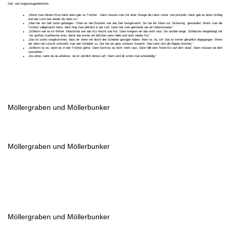
Zeit- und Augenzeugenberichte:
„Wenn man feinere Erze hatte dann gab es Trichter. Dann musste man mit einer Stange die Leiter runter und prockeln. Dann gab es einen Schlag
und das Loch war wieder bis oben zu.“
„Man hat am Seil unten gehangen. Oben an den Brücken war das Seil festgemacht. Da hat ein Mann zur Sicherung gestanden. Wenn man die
Trichter vollgemacht hatte, dann hing man plötzlich in der Luft. Dann hat man gekreiselt wie ein Hubschrauber.“
„Schlimm war es im Winter. Manchmal war das Erz feucht und fror. Dann kriegten wir das nicht raus. Da wurden lange Schläuche reingehängt mit
`ner großen Gasflasche dran, damit das immer ein bißchen warm blieb und nicht wieder fror.“
„Das ist schon vorgekommen, dass wir einen mit durch den Schieber gezogen haben. Aber toi, toi, toi! Das ist immer glimpflich abgegangen. Wenn
der oben rein rutscht schmeißt man den Schieber zu. Der hat ein ganz schönes Gewicht. Man kann sich die Rippen brechen.“
„Schlimm ist es, wenn du in den Trichter gehst. Dann kommst du nicht mehr raus. Dann fällt eine Tonne Erz auf dich drauf. Dann müssen sie dich
rausziehen.“
„Da unten, wenn du da arbeitest, da ist ziemlich dünne Luft. Dann wird dir schon mal schwindelig.“
Möllergraben und Möllerbunker
Möllergraben und Möllerbunker
Möllergraben und Möllerbunker