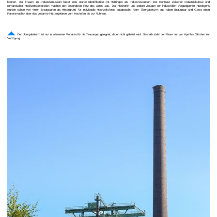
können. Der Trauort im Industriemuseum bietet eine starke Identifikation mit Hattingen als Industriestandort. Der Kontrast zwischen Industriekulisse und
romantischer Hochzeitsdekoration machen den besonderen Reiz des Ortes aus. Der Hochofen und andere Zeugen der industriellen Vergangenheit Hattingens
wurden schon von vielen Brautpaaren als Hintergrund für individuelle Hochzeitsfotos ausgesucht. Vom Übergabeturm aus haben Brautpaar und Gäste einen
Panoramablick über das gesamte Hüttengelände vom Hochofen bis zur Ruhraue.
Der Übergabeturm ist nur in wärmeren Monaten für die Trauungen geeignet, da er nicht geheizt wird. Deshalb steht der Raum nur von April bis Oktober zur
Verfügung.