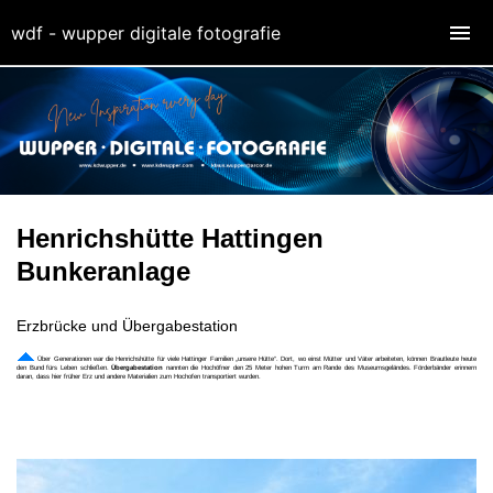
wdf - wupper digitale fotografie
Henrichshütte Hattingen
Bunkeranlage
Erzbrücke und Übergabestation
Über Generationen war die Henrichshütte für viele Hattinger Familien „unsere Hütte“. Dort, wo einst Mütter und Väter arbeiteten, können Brautleute heute
den Bund fürs Leben schließen.
Übergabestation
nannten die Hochöfner den 25 Meter hohen Turm am Rande des Museumsgeländes. Förderbänder erinnern
daran, dass hier früher Erz und andere Materialien zum Hochofen transportiert wurden.