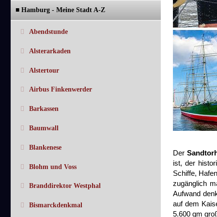
■ Hamburg - Meine Stadt A-Z
Abendstunde
Alsterarkaden
Alstertour
Airbus Finkenwerder
Barkassen
Baumwall
Blankenese
Der
Sandtor
ist, der hist
Blohm und Voss
Schiffe, Hafe
zugänglich m
Branddirektor Westphal
Aufwand denkm
auf dem Kaise
Bismarckdenkmal
5.600 qm groß