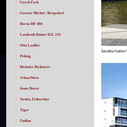
Gorch Fock
Grosser Michel / Bergedorf
Horus HF 480
Landrath Küster H.F. 231
Otto Lauffer
Sandtorhafen/
Peking
Rickmer Rickmers
Schaarhörn
Seute Deern
Stettin, Eisbrecher
Tiger
Undine