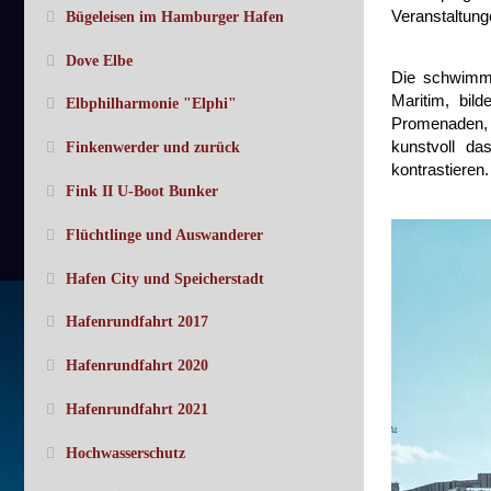
Veranstaltung
Bügeleisen im Hamburger Hafen
Dove Elbe
Die schwimme
Maritim, bil
Elbphilharmonie "Elphi"
Promenaden, 
kunstvoll da
Finkenwerder und zurück
kontrastieren
Fink II U-Boot Bunker
Flüchtlinge und Auswanderer
Hafen City und Speicherstadt
Hafenrundfahrt 2017
Hafenrundfahrt 2020
Hafenrundfahrt 2021
Hochwasserschutz