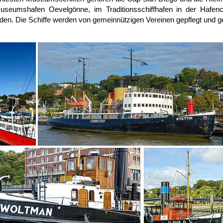
useumshafen Oevelgönne, im Traditionsschiffhafen in der Hafenci
rden. Die Schiffe werden von gemeinnützigen Vereinen gepflegt und g