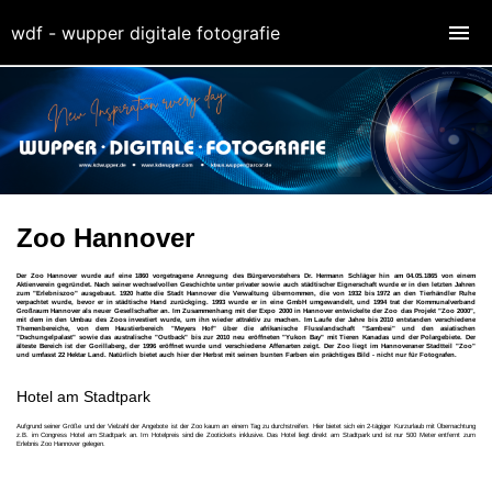
wdf - wupper digitale fotografie
Zoo Hannover
Der Zoo Hannover wurde auf eine 1860 vorgetragene Anregung des Bürgervorstehers Dr. Hermann Schläger hin am 04.05.1865 von einem
Aktienverein gegründet. Nach seiner wechselvollen Geschichte unter privater sowie auch städtischer Eignerschaft wurde er in den letzten Jahren
zum "Erlebniszoo" ausgebaut. 1920 hatte die Stadt Hannover die Verwaltung übernommen, die von 1932 bis 1972 an den Tierhändler Ruhe
verpachtet wurde, bevor er in städtische Hand zurückging. 1993 wurde er in eine GmbH umgewandelt, und 1994 trat der Kommunalverband
Großraum Hannover als neuer Gesellschafter an. Im Zusammenhang mit der Expo 2000 in Hannover entwickelte der Zoo das Projekt "Zoo 2000",
mit dem in den Umbau des Zoos investiert wurde, um ihn wieder attraktiv zu machen. Im Laufe der Jahre bis 2010 entstanden verschiedene
Themenbereiche, von dem Haustierbereich "Meyers Hof" über die afrikanische Flusslandschaft "Sambesi" und den asiatischen
"Dschungelpalast" sowie das australische "Outback" bis zur 2010 neu eröffneten "Yukon Bay" mit Tieren Kanadas und der Polargebiete. Der
älteste Bereich ist der Gorillaberg, der 1996 eröffnet wurde und verschiedene Affenarten zeigt. Der Zoo liegt im Hannoveraner Stadtteil "Zoo"
und umfasst 22 Hektar Land.
Natürlich bietet auch hier der Herbst mit seinen bunten Farben ein prächtiges Bild - nicht nur für Fotografen.
Hotel am Stadtpark
Aufgrund seiner Größe und der Vielzahl der Angebote ist der Zoo kaum an einem Tag zu durchstreifen. Hier bietet sich ein 2-tägiger Kurzurlaub mit Übernachtung
z.B. im Congress Hotel am Stadtpark an. Im Hotelpreis sind die Zootickets inklusive. Das Hotel liegt direkt am Stadtpark und ist nur 500 Meter entfernt zum
Erlebnis Zoo Hannover gelegen.