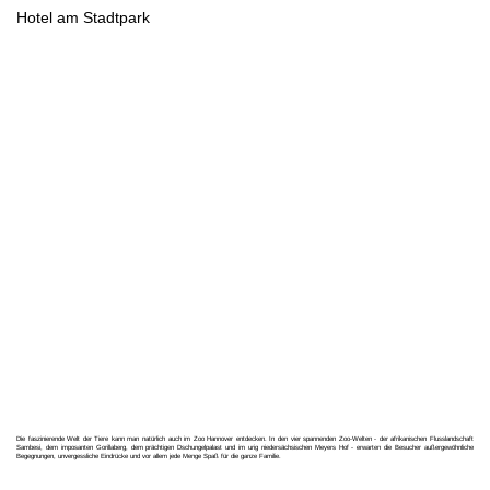
Hotel am Stadtpark
Die faszinierende Welt der Tiere kann man natürlich auch im Zoo Hannover entdecken. In den vier spannenden Zoo-Welten - der afrikanischen Flusslandschaft
Sambesi, dem imposanten Gorillaberg, dem prächtigen Dschungelpalast und im urig niedersächsischen Meyers Hof - erwarten die Besucher außergewöhnliche
Begegnungen, unvergessliche Eindrücke und vor allem jede Menge Spaß für die ganze Familie.