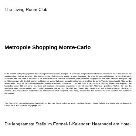
The Living Room Club
Metropole Shopping Monte-Carlo
In der
Galerie Metropole
gegenüber dem Kasinogarten findet man 80 Boutiquen. Aus der Belle Epoque stammende Kronleuchter lassen die Galerie inmitten von
wunderschönem Marmor erstrahlen. Die Geschichte des Hôtel Metropole beginnt mit einer Begegnung, der eines libanesischen Reisenden mit dem Fürstentum
Monaco im Jahr 1980. Nabil BOUSTANY ist ein weltweit bekannter Promoter, der Monaco, seine historische Vergangenheit, sein Klima und seine privilegierte Lage
im Mittelmeerraum liebt. Er stellt sich vor, im Herzen von Monte Carlo einen erstaunlichen Komplex zu errichten, der seinen Vorstellungen entspricht. Pläne werden
ausgearbeitet, einige der größten internationalen Architekten kommen zusammen ... Im Jahr 1988 wurde Metropole Shopping Monte-Carlo eingeweiht und
begründete seinen Ruf mit seiner luxuriösen und herzlichen Atmosphäre eingebettet in ein mit wertvollen Materialien gestaltetes Umfeld. Der aus den
prestigeträchtigen Carrara-Steinbrüchen in Italien gewonnene Marmor trägt dazu bei, den Gängen ihren mediterranen und eindeutig modernen Charakter zu
verleihen. Zwei majestätische Kronleuchter aus böhmischem Kristall, hergestellt von Faustig, thronen über dem zentralen Platz und schaffen eine wunderbare
Atmosphäre.
Vom Casino-Platz zur weltberühmten Haarnadelkurve, durch den Tunnel und vorbei an den luxuriösen Jachten - Monte Carlo ist eine Rennstrecke mit legendären
Kurven, die in die Geschichte eingegangen sind.
Die langsamste Stelle im Formel-1-Kalender: Haarnadel am Hotel