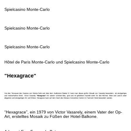
Spielcasino Monte-Carlo
Spielcasino Monte-Carlo
Spielcasino Monte-Carlo
Hôtel de Paris Monte-Carlo und Spielcasino Monte-Carlo
"Hexagrace"
Von den Terrassen des Kasinos von Monte-Carlo und über dem Auditorium Rainier III kann man dieses große Mosaik von Vasarely bewundern, ein einzigartiges
und meisterhaftes Werk. Victor Vasarely "
Hexagrace
" mit seinem schönen blau, grün und rot gefärbten Kacheln steht für den Himmel, Meer und Land in einer
eleganten und einzigartigen Art und Weise: Hexagrace kann auf dem Dach des Monaco Convention Center im Fairmont Hotel bewundert werden.
“Hexagrace”, ein 1979 von Victor Vasarely, einem Vater der Op-
Art, erstelltes Mosaik zu Füßen der Hotel-Balkone.