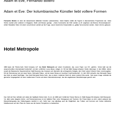
Adam et Eve, Fernando Botero
Adam et Eve: Der kolumbianische Künstler liebt vollere Formen
Fernando Botero
ist einer der bekanntesten bildenden Künstler Lateinamerikas. Seine Objekte stellen die Figuren in überzeichneten Proportionen dar. Seine
Werke wurden unter anderem in Singapore, Berlin und Monaco gezeigt. „Keine Kunstwerke der Welt werden so oft angefasst wie Boteros Bronzeskulpturen“,
erklärt Reiseleiter Heinz mit einem verschmitzen Lächeln auf die Frage, warum bestimmte Körperstellen so „goldig“ hervorstechen würden. Adam nimmts gelassen.
Hotel Metropole
1886 baute die "Monte-Carlo Hotel Company Ltd" das
Hotel Metropole
auf einem Grundstück, das zuvor Papst Leo XIII. gehörte. Schon bald war die
anspruchsvollste internationale Kundschaft von dem schlichten Luxus dieses ruhigen, im Stil der Belle Époque erbauten Hotels überzeugt. In den 1980er Jahren
erwarb der libanesische Bauunternehmer Nabil Boustany das Anwesen und übernahm die umfangreiche Aufgabe, dem Hotel seinen früheren Glanz zurückzugeben.
Mit der Renovierung kam ein neuer Name, Metropole Palace, und ein neues Niveau an luxuriöser Gastfreundschaft. Im Jahr 2004 verkaufte das Metropole Palace
das Hotel an seinen Nachfolger: Das Hotel Metropole Monte-Carlo, das zu einem modernen Hotel mit einem starken Erbe wurde. Sein neues Image verbindet die
glorreiche Vergangenheit mit einer mediterranen Frische und einem Dekorationskonzept, das den angebotenen Dienstleistungen gerecht wird.
Das Café de Paris befindet sich neben der Spielbank Monte-Carlo. Es ist ein 1868 nach Vorbild der Pariser Bistros im Belle Époque-Stil erbautes Café-Restaurant.
Vor allem seine elegante Außen- und Panoramaterrasse ist ein beliebter Platz unter Monegassen und Touristen. Die Preise haben es nicht zuletzt aufgrund des
Bekanntheitsgrades des Edelschuppens natürlich in sich. Dafür hast man allerdings auch die Möglichkeit, das Treiben und Kommen und Gehen zahlreicher
Nobelkarossen auf dem Place du Casino aus der besten Perspektive zu beobachten.