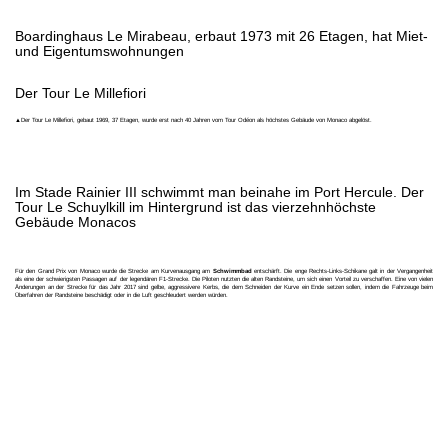
Boardinghaus Le Mirabeau, erbaut 1973 mit 26 Etagen, hat Miet-
und Eigentumswohnungen
Der Tour Le Millefiori
▲Der Tour Le Millefiori, gebaut 1969, 37 Etagen, wurde erst nach 40 Jahren vom Tour Odéon als höchstes Gebäude von Monaco abgelöst.
Im Stade Rainier III schwimmt man beinahe im Port Hercule. Der
Tour Le Schuylkill im Hintergrund ist das vierzehnhöchste
Gebäude Monacos
Für den Grand Prix von Monaco wurde die Strecke am Kurvenausgang am
Schwimmbad
entschärft. Die enge Rechts-Links-Schikane galt in der Vergangenheit
als eine der schwierigsten Passagen auf der legendären F1-Strecke. Die Piloten nutzten die alten Randsteine, um sich einen Vorteil zu verschaffen. Eine von vielen
Änderungen an der Strecke für das Jahr 2017 sind gelbe, aggressivere Kerbs, die dem Schneiden der Kurve ein Ende setzen sollen, indem die Fahrzeuge beim
Überfahren der Randsteine beschädigt oder in die Luft geschleudert werden würden.