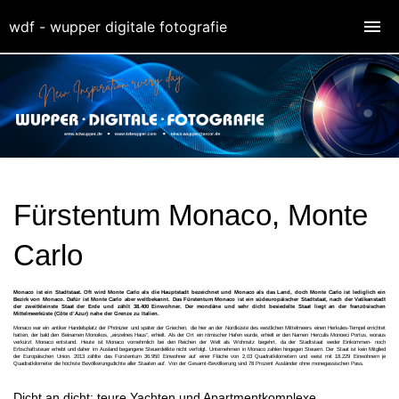
wdf - wupper digitale fotografie
Fürstentum Monaco, Monte
Carlo
Monaco ist ein Stadtstaat. Oft wird Monte Carlo als die Hauptstadt bezeichnet und Monaco als das Land, doch Monte Carlo ist lediglich ein
Bezirk von Monaco. Dafür ist Monte Carlo aber weltbekannt.
Das Fürstentum Monaco ist ein südeuropäischer Stadtstaat, nach der Vatikanstadt
der zweitkleinste Staat der Erde und zählt 38.400 Einwohner. Der mondäne und sehr dicht besiedelte Staat liegt an der französischen
Mittelmeerküste (Côte d’Azur) nahe der Grenze zu Italien.
Monaco war ein antiker Handelsplatz der Phönizier und später der Griechen, die hier an der Nordküste des westlichen Mittelmeers einen Herkules-Tempel errichtet
hatten, der bald den Beinamen Monoikos, „einzelnes Haus“, erhielt. Als der Ort ein römischer Hafen wurde, erhielt er den Namen Herculis Monoeci Portus, woraus
verkürzt Monaco entstand. Heute ist Monaco vornehmlich bei den Reichen der Welt als Wohnsitz begehrt, da der Stadtstaat weder Einkommen- noch
Erbschaftsteuer erhebt und daher im Ausland begangene Steuerdelikte nicht verfolgt. Unternehmen in Monaco zahlen hingegen Steuern. Der Staat ist kein Mitglied
der Europäischen Union. 2013 zählte das Fürstentum 36.950 Einwohner auf einer Fläche von 2,03 Quadratkilometern und weist mit 18.229 Einwohnern je
Quadratkilometer die höchste Bevölkerungsdichte aller Staaten auf. Von der Gesamt-Bevölkerung sind 78 Prozent Ausländer ohne monegassischen Pass.
Dicht an dicht: teure Yachten und Apartmentkomplexe