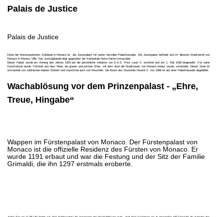
Palais de Justice
Palais de Justice
Eines der interessantesten Gebäude in Monaco ist der Justizpalast mit seiner reizvollen Palastfassade. Der Justizpalast befindet sich im ältesten Stadtviertel von
Monaco in Monaco Ville. Das Justizgebäude liegt gegenüber der Kathedrale Notre-Dame-Immaculée.
Dieser Palast wurde am Anfang des Jahres 1924 auf die persönliche Initiative von S.A.S. Prinz Louis II. errichtet und am 1. Mai 1930 eingeweiht. Für seine
Konstruktion wurde Tuffstein aus dem Meer, ein grauer und poröser Stein, mit dem auch die Stadtmauer von Monaco erbaut wurde, verwendet. Dieser Stein ist
ummantelt von zahlreichen kleinen Steinen und manchmal auch von Muscheln. Die Büste des Souverain Honoré II. von 1568 ist auf einer Palastfassade abgebildet.
Wachablösung vor dem Prinzenpalast - „Ehre,
Treue, Hingabe“
Wappen im Fürstenpalast von Monaco. Der Fürstenpalast von
Monaco ist die offizielle Residenz des Fürsten von Monaco. Er
wurde 1191 erbaut und war die Festung und der Sitz der Familie
Grimaldi, die ihn 1297 erstmals eroberte.