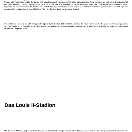
Monaco-Ville, Monte-Carlo und La Condamine ist Fontvieille praktisch vollständig auf künstlich aufgeschüttetem Terrain errichtet und stellt somit den jüngsten Teil
des Kleinstaates dar. Um dem chronischen Mangel an Bauland im sehr dicht besiedelten Monaco zu begegnen, wurde 1966 unter der Herrschaft Rainiers III. damit
begonnen, im Meer südwestlich des Rocher, der Altstadt Monacos, unmittelbar an der Grenze zu Frankreich Neuland zu gewinnen. Im Jahr 1981 legte der
damalige Erbprinz Albert (seit 6. April 2005 Fürst Albert II.) den Grundstein für den neuen Stadtteil.
In der Bildmitte sieht man die 1989 fertiggestellte
Église Saint-Nicolas de Fontvieille
. Der Bau der neuen Kirche war Teil des geplanten Erweiterungsprojekts
von Prinz Rainier III. In Fontvieille wurde das Gebäude 1989 als jüngstes religiöses Gebäude im Fürstentum fertiggestellt, ehe der Bau der neuen Karmeliterkapelle
im Jahr 2002 eingeweiht wurde.
Das Louis II-Stadion
Das Louis II-Stadion (11)
ist ein Fußballstadion mit Leichtathletik-Anlage im Fürstentum Monaco. Es ist Heimat des monegassischen Fußballvereins AS