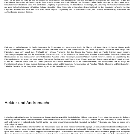
Jeden Tag um 11.55 Uhr findet auf dem Schlossplatz die Zeremonie der Wachablösung statt. Seit ihrer Gründung am 8. Dezember 1817 besteht die Aufgabe des
Carabiniers du Prince darin, die Bewachung des Palastes sicherzustellen, um für die Sicherheit des Fürsten und seiner Familie zu sorgen, um die Integrität seiner
Besitztümer oder Residenzen sowie ihrer unmittelbare Umgebung zu gewährleisten, ihm Ehrendienste zu erbringen, die Ausführung von Gesetzen sicherzustellen
und an der Aufrechterhaltung der öffentlichen Ordnung mitzuwirken. Diese Ablösung ist ein feierliches militärisches Ritual, bei dem Koordination erforderlich ist. Das
Corps der Carabiniers steht unter dem Motto „Ehre, Treue, Hingabe“. Gegenwärtig sind 124 Soldaten im Einsatz, drei Offiziere, fünfundzwanzig Unteroffiziere und
sechsundneunzig gemeinen Soldaten.
Ende des 19. und Anfang des 20. Jahrhunderts wurde der Fürstenpalast von Monaco zum Symbol für Glamour und Jetset. Rainier III. brachte Monaco an die
Spitze der internationalen Szene. Dank seiner Kontakte und seiner Heirat mit dem amerikanischen Star Grace Kelly erhielt Monaco ein neues Image. Das
Fürstentum wurde sehr schnell zum Treffpunkt der Hollywood-Prominenz. Seit dem Erwerb des Palastes durch die Familie Grimaldi wurden mehrere
Veränderungen vorgenommen. Mit der Investitur des Prinzen Honoré II. im Jahr 1604 nahm die Residenz das Aussehen eines fürstlichen Palastes im italienischen
Renaissancestil an. Das Schloss verliert sein mittelalterliches Aussehen und ist von den genuesischen Palästen inspiriert. Honoré II. ordnete die Vergrößerung des
Fürstenpalastes von Monaco an, der seine heutige Form erhielt. Der Bau von zwei Flügeln mit von Arkaden gesäumten Galerien wurde auf dem Innenhof errichtet.
Er ließ die Galerie im ersten Stock der Grand Apartments mit Fresken ausstatten, baute ein Kuriositätenkabinett, eine Schlosskapelle und die Anlage des
Französischen Gartens. Er baute auch ein Badehaus und eine Voliere und bereicherte die Kunstsammlung mit Porzellan, Möbeln, Silberwaren und Wandteppichen.
Zahlreiche Gemälde, die von den größten Meistern signiert wurden, befanden sich im Palast.
Hektor und Andromache
Im
Jardins Saint-Martin
steht die Bronzeskulptur
Ettore e Andromaca
(1986) des italienischen Bildhauers Giorgio de Chirico sehen. Die Statue stellt die letzte
Umarmung zwischen Hektor und seiner liebenden Frau Andromache dar, bevor er die Mauern der Stadt Troja verlassen hat, um sich Achilles zu stellen. Er steht
groß und mutig vor ihr während sie ihn festhält und ihr Haar sogar metaphorisch um ihn legt. Literarisch symbolisiert Andromache eine Frau, die schwer vom
Schicksal geprüft wurde.
Dieser erste, in 1816 errichtete öffentliche Park des Fürstentums wurde auf einem verlassenen Gelände angelegt, um den Anwohnern während der Hungersnot im
Fürstentum Arbeit zu bieten. Ursprünglich waren die Gärten Saint Martin typisch mediterran (Kiefernwald, Steineichen, Myrten, Pistazienbäume usw.) und wurden
später durch exotische, an den Standort angepasste Baumarten ergänzt. Unten zwischen dem Meereskundemuseum und der Kathedrale gelegen bietet diese grüne