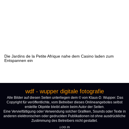
Die Jardins de la Petite Afrique nahe dem Casino laden zum
Entspannen ein
wdf - wupper digitale fotografie
Alle Bilder auf diesen Seiten unterliegen dem © von Klaus-D. Wupper. Das
Copyright für veröffentlichte, vom Betreiber dieses Onlineangebotes selbst
erstellte Objekte bleibt allein beim Autor der Seiten.
Eine Vervielfältigung oder Verwendung solcher Grafiken, Sounds oder Texte in
anderen elektronischen oder gedruckten Publikationen ist ohne ausdrückliche
Zustimmung des Betreibers nicht gestattet.
LOG IN