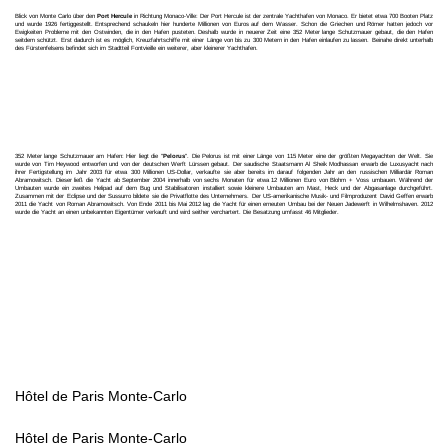
Blick von Monte Carlo über den
Port Hercule
in Richtung Monaco-Ville: Der Port Hercule ist der zentrale Yachthafen von Monaco. Er bietet etwa 700 Booten Platz
und wurde 1926 fertiggestellt. Entsprechend schaukeln hier hunderte Millionen von Euros auf dem Wasser. Schon die Griechen und Römer hatten jedoch vor
Ewigkeiten Probleme mit den Ostwinden, die in den Hafen pusteten. Deshalb wurde in neuerer Zeit eine 352 Meter lange Schutzmauer gebaut, die den Hafen
seitdem schützt. Erst dadurch ist es möglich, Kreuzfahrtschiffe mit einer Länge von bis zu 300 Metern in den Hafen einlaufen zu lassen. Beinahe direkt unterhalb
des Fürstenfelsens befindet sich im Stadtteil Fontvieille ein weiterer, aber kleinerer Yachthafen.
352 Meter lange Schutzmauer am Hafen: Hier liegt die "
Pelorus
". Die Pelorus ist mit einer Länge von 115 Meter eine der größten Megayachten der Welt. Sie
wurde von Tim Heywood entworfen und von der deutschen Werft Lürssen gebaut. Der saudische Staatsmann Al Sheik Modhassan erwarb die Luxusyacht nach
ihrer Fertigstellung im Jahr 2003 für etwa 300 Millionen US-Dollar, verkaufte sie aber bereits im darauf folgenden Jahr an den russischen Milliardär Roman
Abramowitsch. Dieser ließ die Yacht ab September 2004 innerhalb von sechs Monaten für etwa 12 Millionen Euro von Blohm + Voss umbauen. Während der
Umbauten wurde ein zweites Helipad auf dem Bug und Stabilisatoren installiert sowie kleinere Umbauten am Mast, Heck und der Abgasanlage durchgeführt.
Zusammen mit der Eclipse und der Sussurro bildete sie die Privatflotte des Unternehmers. Der US-amerikanische Musik- und Filmproduzent David Geffen erwarb
2011 die Yacht von Roman Abramowitsch. Von Ende 2011 bis Mai 2012 lag die Yacht für einen erneuten Umbau bei der Neuen Jadewerft in Wilhelmshaven. 2012
wurde die Yacht an einen unbekannten Eigentümer verkauft und wird seither verchartert. Die Besatzung umfasst 46 Mitglieder.
Hôtel de Paris Monte-Carlo
Hôtel de Paris Monte-Carlo