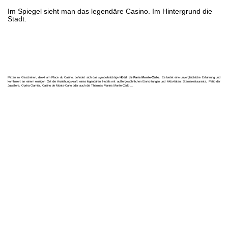
Im Spiegel sieht man das legendäre Casino. Im Hintergrund die
Stadt.
Mitten im Geschehen, direkt am Place du Casino, befindet sich das symbolträchtige
Hôtel de Paris Monte-Carlo
. Es bietet eine unvergleichliche Erfahrung und
kombiniert an einem einzigen Ort die Anziehungskraft eines legendären Hotels mit außergewöhnlichen Einrichtungen und Aktivitäten: Sternerestaurants, Patio der
Juweliere, Opéra Garnier, Casino de Monte-Carlo oder auch die Thermes Marins Monte-Carlo ...