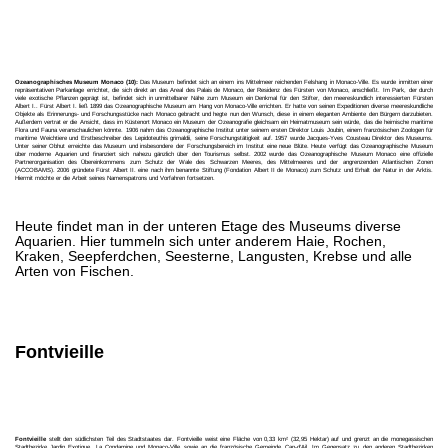
Ozeanographisches Museum Monaco (10):
Das Museum befindet sich an einem ins Mittelmeer reichenden Felshang in Monaco-Ville. Es wurde inmitten einer
repräsentativen Parkanlage errichtet, die sich direkt an das Areal des Palais de Monaco, der Residenz des Fürsten von Monaco, anschließt. Im Park, der durch
viele exotische Pflanzen geprägt ist, befindet sich in unmittelbarer Nähe zum Museum ein Denkmal für den Stifter, den meereskundlich interessierten Fürsten
Albert I.. Fürst Albert I. ließ 1899 das Ozeanographische Museum am Hang von Monaco-Ville errichten. Er hatte von seinen Expeditionen diverse meereskundliche
Objekte als Erinnerungs- und Forschungsstücke nach Monaco gebracht und hegte nun den Wunsch, diese in einem eleganten Ambiente den Bürgern darzubieten.
Außerdem vertrat er die Ansicht, dass im Küstenort Monaco ein Museum der Ozeanografie gleichsam ein Heimatmuseum sein würde, das die heimische maritime
Flora und Fauna veranschaulichen könnte. 1906 nahm das Ozeanographische Institut unter seinem ersten Direktor Louis Joubin, einem französischen Zoologen für
maritime Weichtiere und Erstbeschreiber des Lepidoteuthis grimaldii, seine Forschungstätigkeit auf. 1957 wurde Jacques-Yves Cousteau Direktor des Museums.
Unter seiner Obhut erreichte das Museum und insbesondere der Forschungsbereich im Institut eine neue Blüte. Heute verfügt das Ozeanographische Museum
über moderne Aquarien und finanziert sich nahezu gänzlich über den Tourismus selbst. 2002 wurde das Ozeanographische Museum Monaco eine offizielle
Partnerorganisation des Übereinkommens zum Schutz der Wale des Schwarzen Meeres, des Mittelmeeres und der angrenzenden Atlantischen Zonen
(ACCOBAMS). 2006 gründete Fürst Albert II. eine nach ihm benannte Stiftung (Fondation Albert II de Monaco) zum Schutz und Erhalt der Natur in der Arktis.
Hiermit möchte er die Arbeit seines Namenspatrons und Vorfahren fortsetzen.
Heute findet man in der unteren Etage des Museums diverse
Aquarien. Hier tummeln sich unter anderem Haie, Rochen,
Kraken, Seepferdchen, Seesterne, Langusten, Krebse und alle
Arten von Fischen.
Fontvieille
Fontvieille
stellt den südlichsten Teil des Stadtstaates dar. Fontvieille weist eine Fläche von 0,33 km² (32,95 Hektar) auf und grenzt an die monegassischen
Stadtbezirke Jardin Exotique, La Condamine und Monaco-Ville sowie an die französische Gemeinde Cap-d’Ail. Im Gegensatz zu den anderen Stadtbezirken