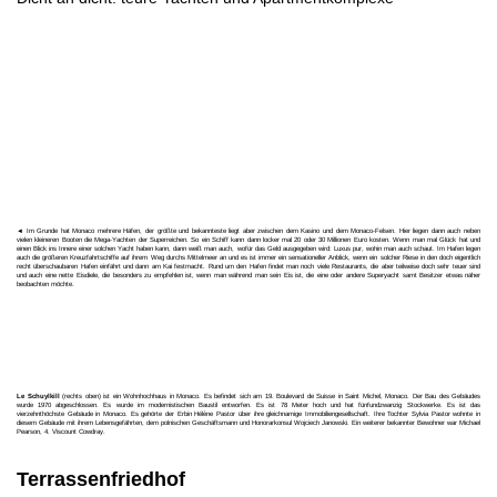
◄ Im Grunde hat Monaco mehrere Häfen, der größte und bekannteste liegt aber zwischen dem Kasino und dem Monaco-Felsen. Hier liegen dann auch neben
vielen kleineren Booten die Mega-Yachten der Superreichen. So ein Schiff kann dann locker mal 20 oder 30 Millionen Euro kosten. Wenn man mal Glück hat und
einen Blick ins Innere einer solchen Yacht haben kann, dann weiß man auch, wofür das Geld ausgegeben wird: Luxus pur, wohin man auch schaut. Im Hafen legen
auch die größeren Kreuzfahrtschiffe auf ihrem Weg durchs Mittelmeer an und es ist immer ein sensationeller Anblick, wenn ein solcher Riese in den doch eigentlich
recht überschaubaren Hafen einfährt und dann am Kai festmacht. Rund um den Hafen findet man noch viele Restaurants, die aber teilweise doch sehr teuer sind
und auch eine nette Eisdiele, die besonders zu empfehlen ist, wenn man während man sein Eis ist, die eine oder andere Superyacht samt Besitzer etwas näher
beobachten möchte.
Le Schuylkill
(rechts oben) ist ein Wohnhochhaus in Monaco. Es befindet sich am 19. Boulevard de Suisse in Saint Michel, Monaco. Der Bau des Gebäudes
wurde 1970 abgeschlossen. Es wurde im modernistischen Baustil entworfen. Es ist 78 Meter hoch und hat fünfundzwanzig Stockwerke. Es ist das
vierzehnthöchste Gebäude in Monaco. Es gehörte der Erbin Hélène Pastor über ihre gleichnamige Immobiliengesellschaft. Ihre Tochter Sylvia Pastor wohnte in
diesem Gebäude mit ihrem Lebensgefährten, dem polnischen Geschäftsmann und Honorarkonsul Wojciech Janowski. Ein weiterer bekannter Bewohner war Michael
Pearson, 4. Viscount Cowdray.
Terrassenfriedhof