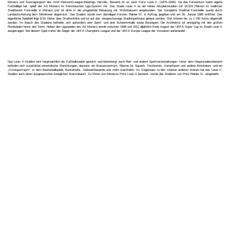
Monaco und Austragungsort des IAAF-Diamond-League-Meetings Herculis. Benannt ist es nach Fürst Louis II. (1870–1949). Da das Fürstentum keine eigene
Fußballliga hat, spielt der AS Monaco im französischen Liga-System mit. Das Stade Louis II ist ein reines Sitzplatzstadion mit 18.523 Plätzen im südlichen
Stadtbezirk Fontvieille in Monaco und ist dicht in die umgebende Bebauung mit Wohnhäusern eingebunden. Der komplette Stadtteil Fontvieille wurde durch
Landaufschüttung dem Mittelmeer abgetrotzt. Das Stadion wurde vom damaligen Fürsten Rainier III. in Auftrag gegeben und am 25. Januar 1985 eröffnet. Das
eigentliche Spielfeld liegt 8,50 Meter über Straßenhöhe und ist auf das viergeschossige Stadionparkhaus gebaut worden. Dort können bis zu 1.700 Autos abgestellt
werden. Im Bauch des Stadions befinden sich außerdem eine Sport- und eine Schwimmhalle sowie Boutiquen. Die Architektur ist einzigartig mit den großen
Rundsäulen hinter den Toren. Neben den Ligaspielen des AS Monaco wurde zwischen 1998 und 2012 alljährlich Ende August der UEFA Super Cup im Stade Louis II
ausgetragen. Bei diesem Spiel trafen die Sieger der UEFA Champions League und der UEFA Europa League der Vorsaison aufeinander.
Das Louis II-Stadion wird hauptsächlich als Fußballstadion genutzt und beherbergt auch Reit- und andere Sportveranstaltungen. Unter dem Hauptstadionsbereich
befinden sich zusätzliche unterirdische Einrichtungen, darunter ein Wasserzentrum; Räume für Squash, Tischtennis, Kampfsport und andere Aktivitäten; und ein
„Omnisportraum“, in dem Basketballspiele, Boxkämpfe, Judowettbewerbe und mehr stattfinden. Im Gegensatz zu den meisten anderen Arenen hat das Louis II-
Stadion auch einen ausgesprochen königlichen Stammbaum: Zu Ehren von Monacos Prinz Louis II benannt, wurde das Stadions von Prinz Rainier III. eingeweiht.