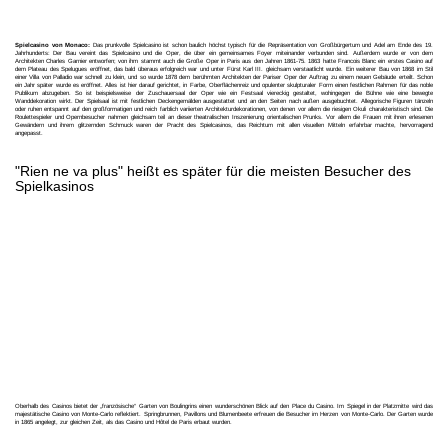
Spielcasino von Monaco:
Das prunkvolle Spielcasino ist schon baulich höchst typisch für die Repräsentation von Großbürgertum und Adel am Ende des 19.
Jahrhunderts: Der Bau vereint das Spielcasino und die Oper, die über ein gemeinsames Foyer miteinander verbunden sind. Außerdem wurde er von dem
Architekten Charles Garnier entworfen; von ihm stammt auch die Große Oper in Paris aus den Jahren 1861-75. 1863 hatte Francois Blanc ein erstes Casino auf
dem Plateau des Spelugues eröffnet, das bald überaus erfolgreich war und unter Fürst Karl III. gleichsam verstaatlicht wurde. Ein weiterer Bau von 1868 im Stil
einer Villa von Palladio war schnell zu klein, und so wurde 1878 dem berühmten Architekten der Pariser Oper der Auftrag zu einem neuen Gebäude erteilt. Schon
ein Jahr später wurde es eröffnet. Alles ist hier darauf gerichtet, in Farbe, Oberflächenreiz und opulenter skulpturaler Form einen festlichen Rahmen für das noble
Publikum abzugeben. So ist beispielsweise der Zuschauersaal der Oper wie ein Festsaal viereckig gestaltet, wohingegen die Bühne wie eine bewegte
Wanddekoration wirkt. Der Spielsaal ist mit festlichen Deckengemälden ausgestattet und an den Seiten nach außen ausgebuchtet. Allegorische Figuren tänzeln
oder ruhen entspannt auf den großformatigen und reich farblich variierten Architekturdekorationen, von denen vor allem die riesigen Okuli charakteristisch sind. Die
Roulettespieler und Opernbesucher nahmen gleichsam teil an dieser theatralischen Inszenierung orientalischen Prunks. Vor allem die Frauen mit ihren erlesenen
Gewändern und ihrem glitzernden Schmuck waren der Pracht des Spielcasinos, das Reichtum mit allen visuellen Mitteln erfahrbar machte, hervorragend
angepasst.
"Rien ne va plus" heißt es später für die meisten Besucher des
Spielkasinos
Oberhalb des Casinos bietet der „französische“ Garten von Boulingrins einen wunderschönen Blick auf den Place du Casino. Im Spiegel in der Platzmitte wird das
majestätische Casino von Monte-Carlo reflektiert. Springbrunnen, Pavillons und Blumenbeete erfreuen die Besucher im Herzen von Monte-Carlo. Der Garten wurde
in 1865 angelegt, zur gleichen Zeit, als das Casino und Hôtel de Paris erbaut wurden.