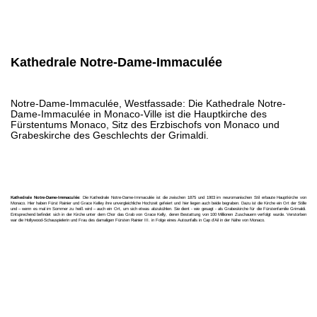
Kathedrale Notre-Dame-Immaculée
Notre-Dame-Immaculée, Westfassade: Die Kathedrale Notre-
Dame-Immaculée in Monaco-Ville ist die Hauptkirche des
Fürstentums Monaco, Sitz des Erzbischofs von Monaco und
Grabeskirche des Geschlechts der Grimaldi.
Kathedrale Notre-Dame-Immaculée
: Die Kathedrale Notre-Dame-Immaculée ist die zwischen 1875 und 1903 im neuromanischen Stil erbaute Hauptkirche von
Monaco. Hier haben Fürst Rainier und Grace Kelley ihre unvergleichliche Hochzeit gefeiert und hier liegen auch beide begraben. Dazu ist die Kirche ein Ort der Stille
und – wenn es mal im Sommer zu heiß wird – auch ein Ort, um sich etwas abzukühlen. Sie dient - wie gesagt - als Grabeskirche für die Fürstenfamilie Grimaldi.
Entsprechend befindet sich in der Kirche unter dem Chor das Grab von Grace Kelly, deren Bestattung von 100 Millionen Zuschauern verfolgt wurde. Verstorben
war die Hollywood-Schauspielerin und Frau des damaligen Fürsten Rainier III. in Folge eines Autounfalls in Cap d’Ail in der Nähe von Monaco.