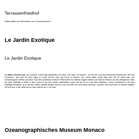
Terrassenfriedhof
Weitere Bilder und Informationen zum
Terrassenfriedhof
Le Jardin Exotique
Le Jardin Exotique
Le Jardin Exotique (4):
Der exotische Garten liegt spektakulär am Felsen hoch oben von Monaco. Von hier hat man eine fantastische Rundumsicht über das
Fürstentum, aber auch bis nach Italien im Osten und bis nach Cap Ferrat im Westen. Der Garten selber wurde 1933 nach fast 20 Jahren Bau- und
Entwicklungszeit eröffnet und bietet Euch eine wunderbare exotische Pflanzenwelt mit teilweise riesigen Kakteen und anderen Pflanzen aus den entlegensten Teilen
der Welt. Ebenfalls zu finden in dem Garten ist die nicht minder spektakuläre Grotte, die fast 50 m in den Berg hineinführt. Festes Schuhwerk ist hier aber
unbedingt erforderlich, da es auf dem Boden teilweise ziemlich feucht ist und man sollte sich auch etwas wärmeres anziehen, denn auch wenn es draußen vielleicht
30 Grad sind, in der Höhle wird es kaum wärmer als 17-18 Grad.
Ozeanographisches Museum Monaco