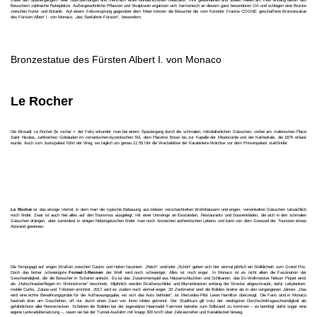
Oase den Spaziergängern viele Überraschungen und mehrfach einen wunderschönen Meerblick. Ihre gewundenen und steilen Alleen am Fels entlang bieten den
Besuchern zahlreiche Ruheplätze. Außergewöhnliche Pflanzen und Skulpturen ergänzen sich harmonisch an diesem ganz besonderen Ort und schlagen eine Brücke
zwischen Kunst und Botanik. Auf einem Felsvorsprung gegenüber dem Meer können die Besucher die vom Künstler Francis COGNE geschaffene Bronzestatue
des Fürsten Albert I. von Monaco, „des Seefahrer-Fürsten“, bewundern.
Bronzestatue des Fürsten Albert I. von Monaco
Le Rocher
Die Altstadt Le Rocher (le rocher = der Fels) erkundet man bei einem Spaziergang durch die schmalen, mittelalterlichen Gässchen, vorbei am malerischen Place
Saint Nicolas, zahlreichen Gebäuden im romanischen-byzentischen Stil, dem Placette Bosio bis zur Kapelle der Miséricorde und der Kathedrale, die 1875 erbaut
wurde. Auch zum Justizpalast führt der Weg, wo täglich um genau 11.55 Uhr die Wachablöse der Karabiniere-Wächter vor dem Prinzenpalast stattfindet.
Le Rocher
ist das einzige Viertel, in dem man die typische Bebauung aus kleinen verschachtelten Wohnhäusern und engen, verwinkelten Gässchen tatsächlich
noch findet. Zwar ist auch hier alles auf den Tourismus ausgelegt, mit einer Unmenge an Eisständen, Restaurants und Souvenirläden, die sich in den schmalen
Gässchen drängen, aber zumindest in einigen Nebengässchen findet man noch Anzeichen authentischen Lebens und kann von dem Gewusel der Touristen etwas
Abstand gewinnen.
Die Tempojagd auf engen Straßen zwischen Casino und Hafen fasziniert. „Reich“ und/oder „Schön“ geben sich hier einmal jährlich ein Stelldichein zum Grand Prix.
Doch das bisher schwierigste
Formel-1-Rennen
der Welt wird noch schwieriger: Alles ist noch enger. In Monaco ist es nicht allein die Faszination der
Geschwindigkeit, die die Besucher in Scharen anlockt. Es ist das Zusammenspiel aus Häuserschluchten und Schikanen, das Ex-Weltmeister Nelson Piquet einst
als „Hubschrauberfliegen im Wohnzimmer“ beschrieb. Alljährlich werden Straßenschilder und Blumenkästen entlang der Strecke abgeschraubt, dafür Leitplanken,
mobile Curbs, Zäune und Tribünen errichtet. 2017 wird es zudem noch einmal enger: 20 Zentimeter sind die Boliden breiter als in den vergangenen Jahren. „Das
wird eine echte Bewährungsprobe für die Auffassungsgabe, wo sich das Auto befindet“, ist Mercedes-Pilot Lewis Hamilton überzeugt. Die Fans sind in Monaco
hautnah dran am Geschehen, oft nur durch einen Zaun von ihren Idolen getrennt. Der Stadtkurs gilt trotz der niedrigsten Durchschnittsgeschwindigkeit als
gefährlichste aller Rennstrecken. Scheinen die Boliden bei der legendären Haarnadel Fairmont beinahe zum Stillstand zu kommen – es benötigt dafür sogar eine
eigene Lenkradübersetzung –, rasen sie bei der Tunnel-Ausfahrt mit knapp 300 km/h über Zebrastreifen und Kanaldeckel hinweg.