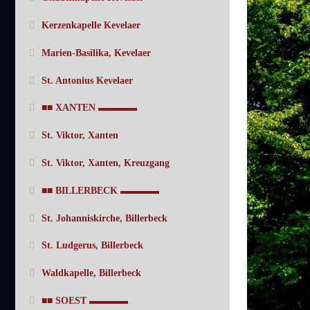
Kerzenkapelle Kevelaer
Marien-Basilika, Kevelaer
St. Antonius Kevelaer
■■ XANTEN ▬▬▬▬
St. Viktor, Xanten
St. Viktor, Xanten, Kreuzgang
■■ BILLERBECK ▬▬▬▬
St. Johanniskirche, Billerbeck
St. Ludgerus, Billerbeck
Waldkapelle, Billerbeck
■■ SOEST ▬▬▬▬