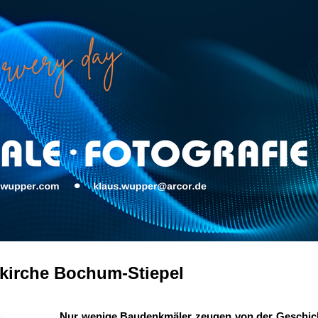
fkirche Bochum-Stiepel
Nur wenige Baudenkmäler zeugen von der Geschicht