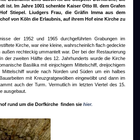
dt ist. Im Jahre 1001 schenkte Kaiser Otto III. dem Grafen
Hof Stiepel. Liudgers Frau, die Gräfin Imma aus dem
chof von Köln die Erlaubnis, auf ihrem Hof eine Kirche zu
bnisse der 1952 und 1965 durchgeführten Grabungen im
tiftete Kirche, war eine kleine, wahrscheinlich flach gedeckte
ch außen rechteckig ummantelt war. Der bei der Restaurierung
In der zweiten Hälfte des 12. Jahrhunderts wurde die Kirche
omanische Basilika mit einjochigem Mittelschiff, dreijochigem
s Mittelschiff wurde nach Norden und Süden um ein halbes
r Bauarbeiten mit Kreuzgratgewölben eingewölbt und dann im
tammt auch der Turm. Vermutlich im letzten Viertel des 15.
he ausgebaut.
hof rund um die Dorfkirche finden sie
hier.