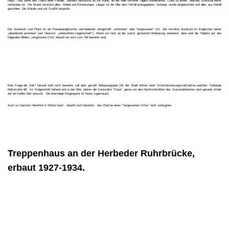
Haus – und damit den Traum einer Familie. Seitdem verkommt es zur Ruine, an der viele Wittener täglich vorbeifahren. Ohne zu ahnen, welches Schicksal damit
verbunden ist. Der Brand zerstörte alles: Möbel und Erinnerungen. Längst ist die Villa dem Verfall preisgegeben. Anfangs wurde eingebrochen und alles aus Metall
gestohlen. Die Wände sind mit Graffiti besprüht.
Der Ausdruck Lost Place ist ein Pseudoanglizismus und bedeutet sinngemäß „verlorener" oder "vergessener" Ort. Der korrekte Ausdruck im Englischen lautet
„abandoned premises“ (auf Deutsch: „unbewohnte Liegenschaft“). Wenn ich mich an der zuerst genannten Bedeutung orientiere, dann sind die Objekte auf den
folgenden Bildern „vergessene Orte“ obwohl sie noch zum Teil bewohnt sind.
Eine Frage der Zeit? Derzeit wohl noch bewohnt, soll aber gemäß Bebauungsplan 231 der Stadt Witten einer Umstrukturierungsmaßnahme weichen: Gebäude
Ruhrstraße 88. Im Erdgeschoß befand sich in den 60er Jahren die Gaststätte "Oase", gerne von den Nachtschichtlern des Gussstahlwerkes nach getaner Arbeit
auf ein kühles Bier besucht. Die ehemalige Eingangstür ist heute zugemauert.
Auch so mancher Hinterhof in Witten kann - obwohl noch bewohnt - den Charme eines "Vergessenen Ortes" nicht verleugnen.
Treppenhaus an der Herbeder Ruhrbrücke,
erbaut 1927-1934.