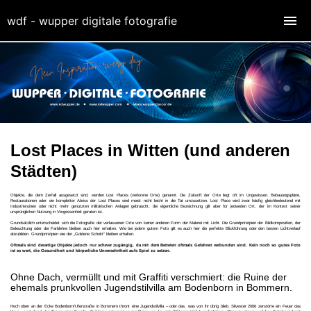
wdf - wupper digitale fotografie
Lost Places in Witten (und anderen
Städten)
Objekte, die dem Zerfall ausgesetzt sind, werden Lost Places (verlorene Orte) genannt. Die Zukunft der Orte liegt oft im Ungewissen. Bebauungspläne,
Restaurationen oder ein kompletter Abriss der Lost Places sind meist nicht leicht in die Tat umzusetzen. Lost Place wird zwar häufig gleichbedeutend mit
Industrieruinen oder nicht mehr genutzten militärischen Anlagen gebraucht, die eigentliche Bezeichnung gilt aber für jedweden Ort, der im Kontext seiner
ursprünglichen Nutzung in Vergessenheit geraten ist.
Grundsätzlich unterscheidet sich die Fotografie der verlassenen Orte von keiner anderen Form der Malerei mit Licht. Die Grundprinzipien der Bildkomposition, der
Beleuchtung oder der Farblehre bleiben auch hier erhalten. Wie bei jedem gutem Foto gilt es auch hier die perfekte Blickführung oder den besten Lichtverlauf
abzubilden. Grundprinzipien wie der „Goldene Schnitt“ bleiben erhalten.
Oftmals sind derartige Objekte jedoch nur schwer zugängig, da mit dem Betreten oftmals Gefahren verbunden sind. Kein noch so gutes Foto
ist es wert, die Gesundheit und körperliche Unversehrtheit aufs Spiel zu setzen.
Ohne Dach, vermüllt und mit Graffiti verschmiert: die Ruine der
ehemals prunkvollen Jugendstilvilla am Bodenborn in Bommern.
Hoch oben an der Ecke Bodenborn/Uferstraße in Bommern thront eine Jugendstilvilla – oder das, was von ihr übrig blieb. Silvester 2006 zerstörte ein Feuer das