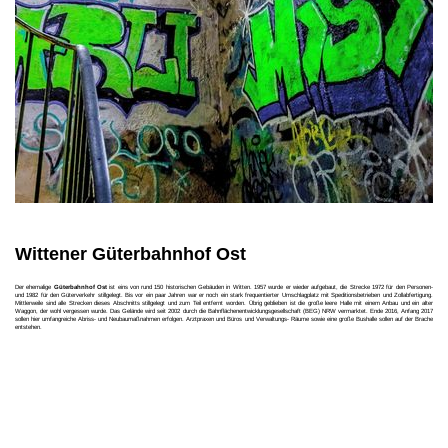
Wittener Güterbahnhof Ost
Der ehemalige
Güterbahnhof Ost
ist eins von rund 150 historischen Gebäuden in Witten. 1957 wurde er wieder aufgebaut, die Strecke 1972 für den Personen-
und 1982 für den Güterverkehr stillgelegt. Bis vor ein paar Jahren war er noch ein stark frequentierter Umschlagplatz mit Speditionsbetrieben und Zollabfertigung.
Mittlerweile sind alle Strecken dieses Abschnitts stillgelegt und zum Teil entfernt worden. Übrig geblieben ist die große leere Halle mit einem Anbau und ein alter
Waggon, der wohl vergessen wurde. Das Gelände wird seit 2002 durch die Bahnflächenentwicklungsgesellschaft (BEG) NRW vermarktet. Ende 2016, Anfang 2017
sollen hier umfangreiche Abriss- und Neubaumaßnahmen erfolgen. Arztpraxen und Büros und Verwaltungs- Räume sowie eine große Bushalle sollen auf der Brache
entstehen.