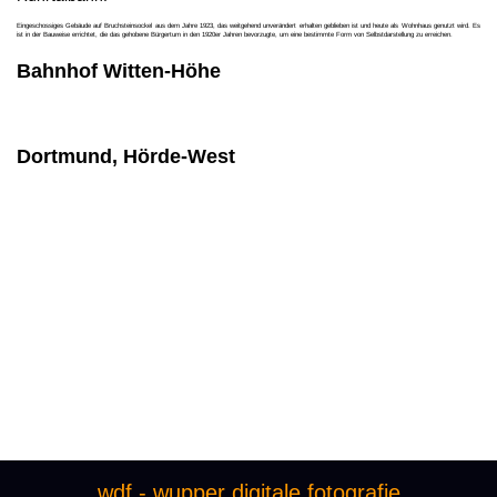
Eingeschossiges Gebäude auf Bruchsteinsockel aus dem Jahre 1923, das weitgehend unverändert erhalten geblieben ist und heute als Wohnhaus genutzt wird. Es
ist in der Bauweise errichtet, die das gehobene Bürgertum in den 1920er Jahren bevorzugte, um eine bestimmte Form von Selbstdarstellung zu erreichen.
Bahnhof Witten-Höhe
Dortmund, Hörde-West
wdf - wupper digitale fotografie