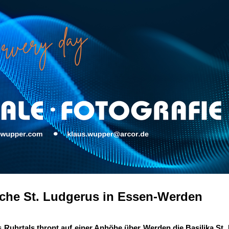
rche St. Ludgerus in Essen-Werden
 Ruhrtals thront auf einer Anhöhe über Werden die Basilika St