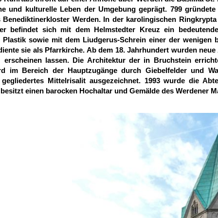
che und kulturelle Leben der Umgebung geprägt. 799 gründete 
 Benediktinerkloster Werden. In der karolingischen Ringkrypt
r befindet sich mit dem Helmstedter Kreuz ein bedeutend
Plastik sowie mit dem Liudgerus-Schrein einer der wenigen ba
diente sie als Pfarrkirche. Ab dem 18. Jahrhundert wurden neue 
z erscheinen lassen. Die Architektur der in Bruchstein err
d im Bereich der Hauptzugänge durch Giebelfelder und Wap
egliedertes Mittelrisalit ausgezeichnet. 1993 wurde die Abt
 besitzt einen barocken Hochaltar und Gemälde des Werdener M