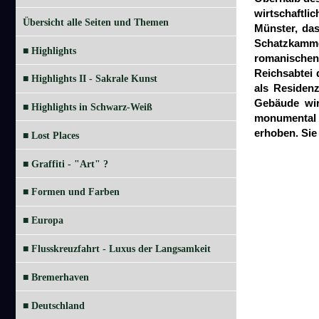
wirtschaftli
Übersicht alle Seiten und Themen
Münster, das
Schatzkamme
■ Highlights
romanischen 
Reichsabtei 
■ Highlights II - Sakrale Kunst
als Residen
Gebäude wir
■ Highlights in Schwarz-Weiß
monumental g
erhoben. Sie
■ Lost Places
■ Graffiti - "Art" ?
■ Formen und Farben
■ Europa
■ Flusskreuzfahrt - Luxus der Langsamkeit
■ Bremerhaven
■ Deutschland