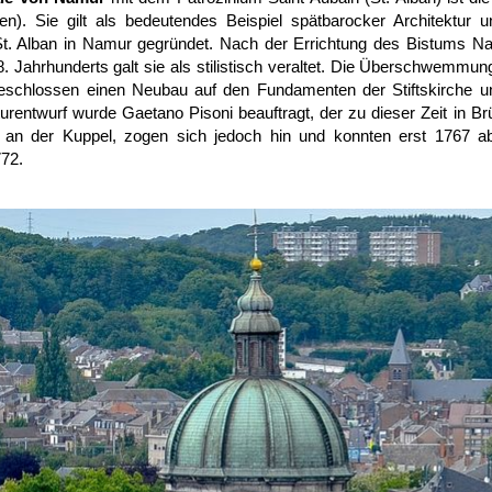
en). Sie gilt als bedeutendes Beispiel spätbarocker Architektur 
t St. Alban in Namur gegründet. Nach der Errichtung des Bistums N
. Jahrhunderts galt sie als stilistisch veraltet. Die Überschwemmun
eschlossen einen Neubau auf den Fundamenten der Stiftskirche und
urentwurf wurde Gaetano Pisoni beauftragt, der zu dieser Zeit in Br
 an der Kuppel, zogen sich jedoch hin und konnten erst 1767 ab
72.