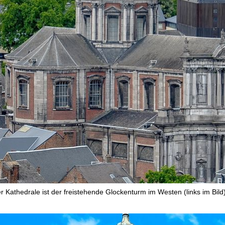
der Kathedrale ist der freistehende Glockenturm im Westen (links im Bild),