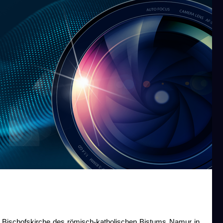
ie Bischofskirche des römisch-katholischen Bistums Namur in