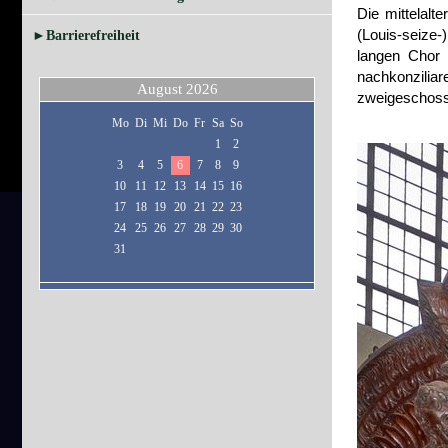
Die mittelalt
(Louis-seize-
►Barrierefreiheit
langen Chor 
nachkonziliare
August 2026
zweigeschoss
Mo
Di
Mi
Do
Fr
Sa
So
1
2
3
4
5
6
7
8
9
10
11
12
13
14
15
16
17
18
19
20
21
22
23
24
25
26
27
28
29
30
31