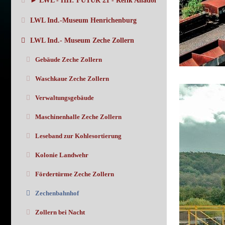
► LWL - HH: FUTUR 21 - Refik Anadol
LWL Ind.-Museum Henrichenburg
LWL Ind.- Museum Zeche Zollern
Gebäude Zeche Zollern
Waschkaue Zeche Zollern
Verwaltungsgebäude
Maschinenhalle Zeche Zollern
Leseband zur Kohlesortierung
Kolonie Landwehr
Fördertürme Zeche Zollern
Zechenbahnhof
Zollern bei Nacht