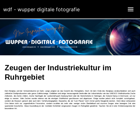
wdf - wupper digitale fotografie
Zeugen der Industriekultur im
Ruhrgebiet
Dem Bergbau und der Schwerindustrie sei Dank. Lange prägten sie das Gesicht des Ruhrgebiets. Doch mit dem Ende des Bergbaus verabschiedeten sich auch
zahlreiche Stahlproduzenten oder ganze Zulieferzweige. Geblieben sind einige herausragende Denkmäler der Industriekultur wie das UNESCO Weltkulturerbe Zeche
Zollverein, die Zeche Zollern, Zeche Nachtigall, der Landschaftspark Duisburg-Nord oder die Henrichshütte in Hattingen, die Kokerei Hansa in Dortmund, um nur
einige zu nennen. Viele Zechen wurden ebenso wie die einstigen Stahlhütten geschlossen und abgerissen. Einige wurden jedoch nicht komplett zurückgebaut,
sondern als Museum genutzt aber auch dem Verfall preisgegeben. Bauwerke, die als "Lost Places" noch immer große Neugierde wecken. Denn diese verlassenen
Orte bieten nicht nur ungewöhnliche Fotomotive, sondern erzählen als mehr oder weniger stolze Überbleibsel und stumme Zeugen einer bewegten Zeit eine
spannende Geschichte. Diese Ausstellung ist der morbiden Schönheit vergessener Zeugen im Ruhrgebiet gewidmet. Tauchen Sie ein in eine Entdeckungsreise der
besonderen Art.