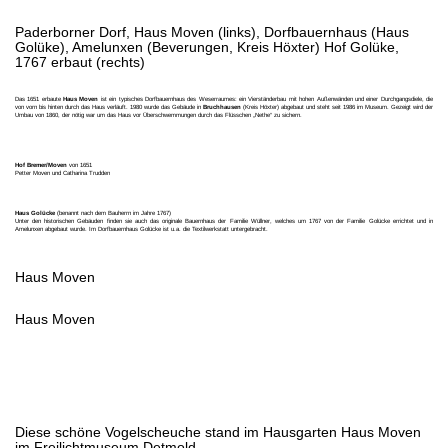
Paderborner Dorf, Haus Moven (links), Dorfbauernhaus (Haus
Golüke), Amelunxen (Beverungen, Kreis Höxter) Hof Golüke,
1767 erbaut (rechts)
Das 1651 erbaute
Haus Moven
ist ein typisches Dorfbauernhaus des Weserraumes: ein Vierständerbau mit hohen Außenwänden und einer Durchgangsdiele, die
von vorn bis hinten durch das Haus verläuft. 1980 wurde das Gebäude in
Bruchhausen
(Kreis Höxter) abgebaut und steht seit 1986 im Museum. Gezeigt wird der
Umbau von 1860, der nötig war um das Haus vor Überschwemmungen durch das Flüsschen „Nethe“ zu sichern.
Hof Bremer/Moven
von 1651
Petter Moven und Catharina Trudden
Haus Golücke
(benannt nach dem Bauherrn im Jahre 1767)
Unter den historischen Gebäuden finden sie auch das originale Bauernhaus der Familie Wüllner, welches um 1767 von der Familie Golücke errichtet und in
Amelunxen abgebaut wurde. Im Dorfbauernhaus Golücke ist u.a. die Textilwerkstatt untergebracht.
Haus Moven
Haus Moven
Diese schöne Vogelscheuche stand im Hausgarten Haus Moven
im Freilichtmuseum Detmold.