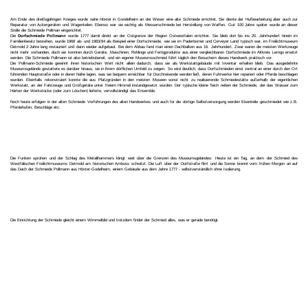
Am Ende des dreißigjährigen Krieges wurde nahe Höxter in Gondelheim an der Weser eine alte Schmiede errichtet. Sie diente der Hufbearbeitung aber auch zur
Reparatur von Ackergeräten und Wagenteilen. Ebenso war sie wichtig als Messerschmiede bei Herstellung von Waffen. Gut 100 Jahre später wurde an dieser
Stelle die Schmiede Pollman eingerichtet.
Die
Dorfschmiede Pollmann
wurde 1777 damit direkt an der Ostgrenze der Region Ostwestfalen errichtet. Sie blieb dort bis ins 20. Jahrhundert hinein im
Familienbesitz bestehen, wurde 1968 ab- und 1983/84 als Beispiel einer Dorfschmiede, wie sie im Paderborner und Corveyer Land typisch war, im Freilichtmuseum
Detmold 2 Jahre lang restauriert und dann wieder aufgebaut. Bei dem Abbau fand man einen Dachbalken aus 16. Jahrhundert. Zwar waren die meisten Werkzeuge
nicht mehr vorhanden, doch sie konnten durch Geräte, Maschinen, Rohlinge und Fertigprodukte aus einer vergleichbaren Dorfschmiede im Altkreis Lemgo ersetzt
werden. Die Schmiede Pollmann ist also betriebsbereit, und ein eigener Museumsschmied führt täglich den Besuchern dieses Handwerk praktisch vor.
Die Pollmann-Schmiede gewinnt ihren historischen Wert nicht allein dadurch, dass sie als Werkstattgebäude mit Inventar erhalten blieb. Das ausgedehnte
Museumsgelände gestattete es darüber hinaus, sie in ihrem dörflichen Umfeld zu zeigen. So wird deutlich, dass Dorfschmieden einst zentral an einer durch den Ort
führenden Hauptstraße oder in deren Nähe lagen, was sie bequem erreichbar für Durchreisende werden ließ, deren Fuhrwerke hier repariert oder Pferde beschlagen
wurden. Ebenfalls rekonstruiert konnte die aus Platzgründen in den meisten Museen sonst nicht zu realisierende Schmiedestätte außerhalb der eigentlichen
Werkstatt, an der Fahrzeuge und Großgeräte unter freiem Himmel instandgesetzt wurden. Der typische kleine Teich neben der Schmiede, der das Wasser zum
Härten der Werkstücke (oder zum Löschen) lieferte, vervollständigt das Ensemble.
Noch heute erfolgen in der alten Schmiede Vorführungen des alten Handwerkes und auch für die dortige Selbstversorgung werden Eisenteile geschmiedet wie z.B.
Pferdehufen, Beschläge etc.
Die Funken sprühen und der Schlag des Metallhammers klingt weit über die Grenzen des Museumsgeländes: Heute ist ein Tag, an dem der Schmied des
Westfälischen Freilichtmuseums Detmold am historischen Amboss schwitzt. Die Luft über der Dorfstraße flirrt und die Sonne brennt vom frühen Morgen an auf
das Dach der Schmiede Pollmann aus Höxter-Godelheim, einem Gebäude aus dem Jahre 1777 - selbstverständlich ohne Isolierung.
Die Einrichtung der Schmiede gleicht einem Wimmelbild und trotzdem findet der Schmied alles, was er gerade benötigt.