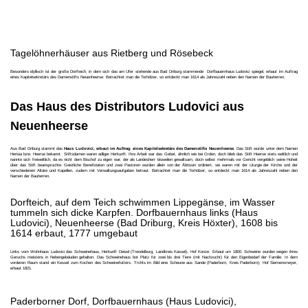
Tagelöhnerhäuser aus Rietberg und Rösebeck
Besonders idyllisch ist der große Dorfteich, in dem sich das am Ufer stehende aus Bad Driburg stammende Dorfbauernhaus Ludovici spiegel, erbaut im Auftrag
eines Kapitelsekretärs des Damenstifts Neuenheerse. Betrachtet man die Torhölzer, so entdeckt man 1614 als Jahreszahl neben den Namen der Bauherren.
Das Haus des Distributors Ludovici aus
Neuenheerse
Aus Bad Driburg stammt das
Haus Ludovici, erbaut im Auftrag eines Kapitelsekretärs des Damenstifts Neuenheerse
. Das Stift wurde unter dem Namen
Herisia bzw. Heerse bekannt. Stiftsdamen waren adliger Herkunft. Ihre Arbeit war das Gebet, ähnlich wie bei Orden, doch blieb das Stift Heerse stets weltlich und
nannte sich freiweltlich, da es nicht dem Bischof zu eigen war, der als Landesherr bisweilen gewaltsam, doch selbst mehrmals vor Gericht vergeblich seine Hoheit
über das Stift beanspruchte. Geistliche Benefiziaten und zwei Pastoren wurden allein von der Äbtissin ordiniert, sie waren mit der Liturgie der Kirche und der
verschiedenen Altäre und Kapellen, zudem mit Verwaltungsaufgaben betraut. Betrachtet man die Torhölzer, so entdeckt man 1614 als Jahreszahl neben den
Namen der Bauherren.
Dorfteich, auf dem Teich schwimmen Lippegänse, im Wasser
tummeln sich dicke Karpfen. Dorfbauernhaus links (Haus
Ludovici), Neuenheerse (Bad Driburg, Kreis Höxter), 1608 bis
1614 erbaut, 1777 umgebaut
Links vom Wohnhaus Ludovici das Schweinehaus, Herkunft Deisel (Trendelburg, Landkreis Kassel), Hof Konze. Erbaut um 1800. Schweine wurden wegen ihres
Geruchs meistens in Nebengebäuden gehalten. Das Schweinehaus bot Platz für zwei bis drei Tiere (mit Nachzucht) für den Eigenbedarf der Familie. In dem
vorderen Raum stand ein Kessel zum Kochen des Schweinefutters. Trchts im Bild
eine Scheune aus Sande (Paderborn, Kreis Paderborn), Hof Siemensmeyer,
erbaut 1821.
Paderborner Dorf, Dorfbauernhaus (Haus Ludovici),