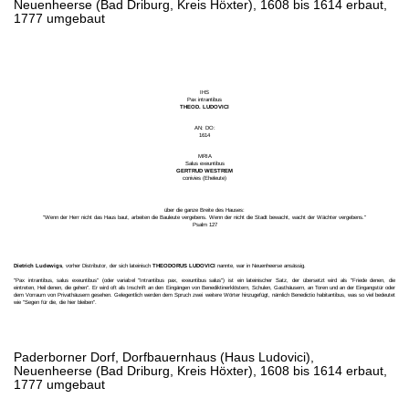
Neuenheerse (Bad Driburg, Kreis Höxter), 1608 bis 1614 erbaut,
1777 umgebaut
IHS
Pax intrantibus
THEOD. LUDOVICI
AN: DO:
1614
MRIA
Salus exeuntibus
GERTRUD WESTREM
conivies (Eheleute)
über die ganze Breite des Hauses:
"Wenn der Herr nicht das Haus baut, arbeiten die Bauleute vergebens. Wenn der nicht die Stadt bewacht, wacht der Wächter vergebens."
Psalm 127
Dietrich Ludewigs
, vorher Distributor, der sich lateinisch
THEODORUS LUDOVICI
nannte, war in Neuenheerse ansässig.
"Pax intrantibus, salus exeuntibus" (oder variabel "Intrantibus pax, exeuntibus salus") ist ein lateinischer Satz, der übersetzt wird als "Friede denen, die
eintreten, Heil denen, die gehen". Er wird oft als Inschrift an den Eingängen von Benediktinerklöstern, Schulen, Gasthäusern, an Toren und an der Eingangstür oder
dem Vorraum von Privathäusern gesehen. Gelegentlich werden dem Spruch zwei weitere Wörter hinzugefügt, nämlich Benedictio habitantibus, was so viel bedeutet
wie "Segen für die, die hier bleiben".
Paderborner Dorf, Dorfbauernhaus (Haus Ludovici),
Neuenheerse (Bad Driburg, Kreis Höxter), 1608 bis 1614 erbaut,
1777 umgebaut