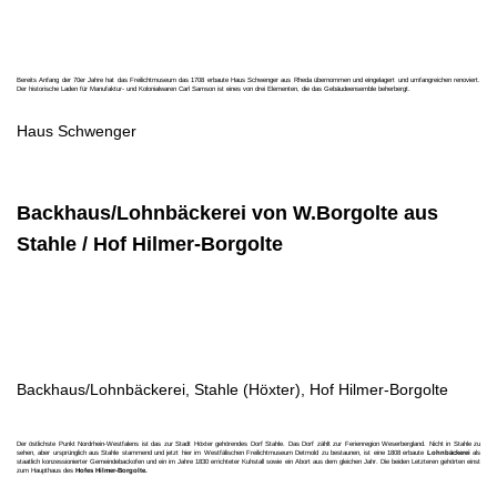
Bereits Anfang der 70er Jahre hat das Freilichtmuseum das 1708 erbaute Haus Schwenger aus Rheda übernommen und eingelagert und umfangreichen renoviert.
Der historische Laden für Manufaktur- und Kolonialwaren Carl Samson ist eines von drei Elementen, die das Gebäudeensemble beherbergt.
Haus Schwenger
Backhaus/Lohnbäckerei von W.Borgolte aus
Stahle / Hof Hilmer-Borgolte
Backhaus/Lohnbäckerei, Stahle (Höxter), Hof Hilmer-Borgolte
Der östlichste Punkt Nordrhein-Westfalens ist das zur Stadt Höxter gehörendes Dorf Stahle. Das Dorf zählt zur Ferienregion Weserbergland. Nicht in Stahle zu
sehen, aber ursprünglich aus Stahle stammend und jetzt hier im Westfälischen Freilichtmuseum Detmold zu bestaunen, ist eine 1808 erbaute
Lohnbäckerei
als
staatlich konzessionierter Gemeindebackofen und ein im Jahre 1830 errichteter Kuhstall sowie ein Abort aus dem gleichen Jahr. Die beiden Letzteren gehörten einst
zum Haupthaus des
Hofes Hilmer-Borgolte.