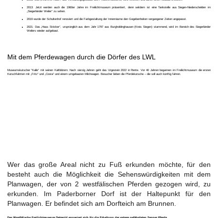
2013: Jetzt werden auch die 1960er Jahre im Freilichtmuseum präsentiert, denn seitdem ist eine Tankstelle aus Siegen-Niederschelden im
„Siegerländer Weiler“ zu sehen.
2019 wurde der Schultenhof renoviert und die Farbgestaltung der Innenräume den Gegebenheiten vergangener Zeiten angepasst.
2021: Das „Haus Stöcker“, ursprünglich aus dem Jahr 1797 aus Burgholdinghausen (Kreis Siegen) stammend, wird im Bereich des Siegerländer
Weilers wieder aufgebaut.
Mit dem Pferdewagen durch die Dörfer des LWL
Museumskutscher "Kalle" mit seinen Kaltblütern. Nach vierzig Jahren geht das Urgestein 2022 in Rente. Vor 40 Jahren begannen im Freilichtmuseum die ersten
Kutschfahrten mit „Fritz“ und „Costa“ und einem umgebauten Milchwagen. Besucher lieben die Pferdekutsche – die soll auch künftig fahren.
Wer das große Areal nicht zu Fuß erkunden möchte, für den
besteht auch die Möglichkeit die Sehenswürdigkeiten mit dem
Planwagen, der von 2 westfälischen Pferden gezogen wird, zu
erkunden. Im Paderborner Dorf ist der Haltepunkt für den
Planwagen. Er befindet sich am Dorfteich am Brunnen.
Das Westfälische Freilichtmuseum Detmold engagiert sich für die Erhaltung der extrem gefährdeten Senner Pferde