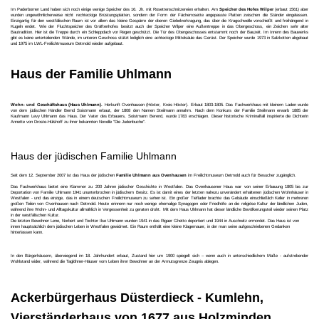
Im Paderborner Land haben sich noch einige wenige Speicher des 16. Jh. mit Rosettenschnitzereien erhalten. Am
Speicher des Hofes Wilper
(erbaut 1561) aber
wurden ungewöhnlicherweise nicht rechteckige Brüstungsplatten, sondern der Form der Fächerrosette angepasste Platten zwischen die Ständer eingelassen.
Einzigartig für den westfälischen Raum ist vor allem das kleine Gespärre der oberen Giebelvorkragung, das über die Kragschwelle vorschießt und freihängend in
Kugeln endet. Wie der Fluchtspeicher des Gräftenhofes besitzt auch der Speicher Wilper eine Außentreppe in das Obergeschoss, ein Zeichen sehr alter
Bautradition. Hier ist die Treppe durch ein Schleppdach vor Regen geschützt. Die Tür des Obergeschosses entstammt noch der Bauzeit. Im Innern des Bauwerks
gibt es keine unterteilenden Wände, im unteren Geschoss stützt lediglich eine achteckige Mittelsäule das Gerüst. Der Speicher wurde 1973 in Salzkotten abgebaut
und 1975 im LWL-Freilichtmuseum Detmold wieder aufgebaut.
Haus der Familie Uhlmann
Wohn- und Geschäftshaus (Haus Uhlmann).
Herkunft Ovenhausen (Höxter, Kreis Höxter). Erbaut 1803-1805. Das Fachwerkhaus mit kleinem Laden wurde
von dem jüdischen Händler Bernd Soistmann erbaut, der 1808 den Namen Steilmann annahm. Nach dem Konkurs der Familie Steilmann erwarb 1885 der
Kaufmann Levy Uhlmann das Haus. Der Vater des Erbauers, Soistmann Berend, wurde 1783 erschlagen. Dieser historische Kriminalfall inspirierte die Dichterin
Annette von Droste-Hülshoff zu ihrer bekannten Novelle "Die Judenbuche".
Haus der jüdischen Familie Uhlmann
Seit dem 12. September 2007 ist das Haus der jüdischen
Familie Uhlmann aus Ovenhausen
im Freilichtmuseum Detmold auch für Besucher zugänglich.
Das Fachwerkhaus bietet eine Klammer zu 200 Jahren jüdischer Geschichte in Westfalen. Das Ovenhausener Haus war von seiner Erbauung 1805 bis zur
Deportation von Familie Uhlmann 1941 ununterbrochen in jüdischem Besitz. Es ist damit eines der letzten nahezu unverändert erhaltenen jüdischen Wohnhäuser in
Westfalen - und das einzige, das in einem deutschen Freilichtmuseum zu sehen ist. Ein großer Tieflader brachte das Gebäude einschließlich Keller in mehreren
großen Teilen von Ovenhausen nach Detmold. Heute erinnern nur noch wenige ehemalige Synagogen oder Friedhöfe an die religiöse Kultur der ländlichen Juden,
während ihre Wohn- und Alltagskultur allmählich in Vergessenheit zu geraten droht. Mit dem Haus Uhlmann hat dieser ländliche Bevölkerungsteil wieder seinen Platz
in der westfälischen Kultur.
Die letzten Bewohner Lene, Norbert und Tochter Ilse Uhlmann wurden 1941 in das Rigaer Ghetto deportiert und 1944 in Auschwitz ermordet. Das Haus ist von
innen hauptsächlich dem jüdischen Leben in Westfalen gewidmet. Ein Raum enthält eine kleine Klagemauer, in der man seine aufgeschriebenen Gedanken
hinterlassen kann.
In den Bürgerhäusern, überwiegend im 18. Jahrhundert erbaut, Zustand hier um 1900 spiegelt sich – wenn auch in unterschiedlichem Maße - aufstrebender
Wohlstand wider, während die Taglöhner-Häuser vom Leben ihrer Bewohner an der Armutsgrenze Zeugnis ablegen.
Ackerbürgerhaus Düsterdieck - Kumlehn,
Vierständerhaus von 1677 aus Holzminden