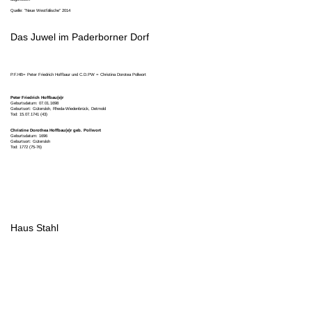
Quelle: "Neue Westfälische" 2014
Das Juwel im Paderborner Dorf
P.F.HB=
Peter Friedrich Hoffbaur und C.D.PW = Christina Dorotea Pollwort
Peter Friedrich Hoffbau(e)r
Geburtsdatum: 07.01.1698
Geburtsort: Gütersloh, Rheda-Wiedenbrück, Detmold
Tod: 15.07.1741 (43)
Christine Dorothea Hoffbau(e)r geb. Pollwort
Geburtsdatum: 1696
Geburtsort: Gütersloh
Tod: 1772 (75-76)
Haus Stahl