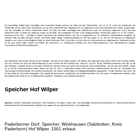
Der dreischiffige Stallteil hatte ursprünglich keine trennenden Wände zwischen der Deele und den Seitenschiffen. Erst im 19 Jh. wurde das Ständerwerk der
Pferdeställe auf der linken Seite verschlossen und aus dem Seitenschiff eine Mägdekammer im Erdgeschoss sowie eine Knechtekammer darüber ausgesondert.
Von den Kuhställen im rechten Seitenschiff wurden am Ende der Deele nachträglich eine Milchkammer sowie ein Wohnraum abgetrennt. Durch das linke
Seitenschiff reicht im Boden die Welle des Göpels auf die Deele. Eine zweigeteilte Tür führt in den zweigeschossigen Wohnteil des späten 19. Jh. Ein Querflur –
Erinnerung an ein Flett – erschließt in beiden Geschossen die einzelnen Räume. Der Flur im Erdgeschoss ist mit Mettlacher Fußbodenfliesen ausgelegt, die
zwischen 1880 und 1885 produziert wurden; die Wände zeigen farbige Schablonenmalereien im Stile des späten 19. Jh. Bei den drei Räumen im Erdgeschoss
handelt es sich rechts um die alltägliche Stube mit einem Warsteiner Ofen, in der Mitte um die Küche mit Kochmaschine und eingemauertem Viehkessel und links
um die gute Stube ("kalte Pracht") mit Möbeln des Historismus. Im Obergeschoss befinden sich eine Kinderschlafkammer, eine Räucherkammer (zugleich
Vorratsraum) und die Elternschlafkammer.
Das Paderborner Dorf besteht derzeit aus 40 Gebäuden, wird aber immer wieder erweitert. Die Alltags- und Lebenswelt eines großen Dorfes kann erkundet werden.
Das Dorf zeichnet sich durch die dichte Bebauung um den Kirchhof und dem Dorfteich aus. Diese Art von Dorf, die als Haufendorf bezeichnet wird, gibt es seit
dem Mittelalter. Umgeben wurde es von großen Ackerfluren und einem Ring aus Garten und Obstwiesen. Die Fachwerkhäuser, aus dem das Dorf besteht, wurden
oft im Stil der Weserrenaissance erbaut. Häuser aus dem 16. und 17. Jahrhundert wurden meist beschnitzt, während Häuser aus dem 18. Jahrhundert eine
mehrstöckige Fachwerkfassade mit Inschriften auszeichnet. Die Dächer wurden häufig mit Sollingsandsteinplatten ausgestattet. Es gibt Utluchten, also Erker, die
für den Handel auf die Straße hinausgehen. Dies spiegelt die durchmischte Sozialstruktur der Bevölkerung wieder. Nur 10% waren im Haupterwerb Landwirte, denn
die Landwirtschaft wurde oft nur im Nebenerwerb ausgeführt. Handwerker und Kaufleute dominierten.
Speicher Hof Wilper
Speicher.
Herkunft Winkhausen (Salzkotten, Kreis Paderborn) Hof Wilper. Erbaut 1561. Die aufwändigen Renaissance-Schnitzereien am Giebel (Fächerrosetten)
unterstreichen die Wertschätzung des Speichers als Lagerort für das gedroschene Brot- und Saatgetreide.
Paderborner Dorf, Speicher, Winkhausen (Salzkotten, Kreis
Paderborn) Hof Wilper, 1561 erbaut