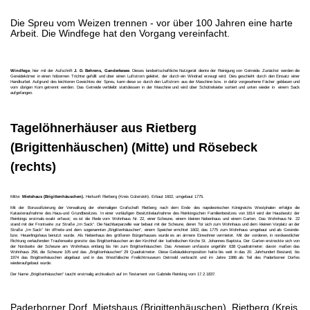
Die Spreu vom Weizen trennen - vor über 100 Jahren eine harte
Arbeit. Die Windfege hat den Vorgang vereinfacht.
Windfege
, hier mit der Aufschrift
J. D. Behrens, Ganderkesee
. Dieses landwirtschaftliche Nutzgerät diente der Reinigung von Getreide. Zunächst werden die
Gereidekörner in einen hölzernen Trichter gefüllt und über einen Luftstrom geleitet, der durch ein Windrad erzeugt wird. Dies geschieht durch den Einsatz einer
Handkurbel. Aufgrund des leichteren Gewichtes der Spreu, kann diese so durch den Luftstrom aus der Maschine bzw. in dafür vorgesehene Fächer geblasen und
vom übrigen Korn getrennt werden. Das Getreide verbleibt stattdessen in der Maschine und wird über Schüttelsiebe sortiert und unten wieder in einem Sack
aufgefangen.
Tagelöhnerhäuser aus Rietberg
(Brigittenhäuschen) (Mitte) und Rösebeck
(rechts)
Mitte:
Mietshaus (Brigittenhäuschen).
Herkunft Rietberg (Kreis Gütersloh). Erbaut 1602, umgebaut 1775.
Mit der Borussifizierung der Verwaltung der ehemaligen Grafschaft Rietberg nach dem Ende des napoleonischen Königreichs Westphalen erfolgte die
Katasteraufnahme des Haus-und Grundbesitzes. In einer vorläufigen Besitztitelaufnahme des Reinkingschen Familienbesitzes von 1814 wird der Hausbesitz der
Reinkings erstmals exakt erfasst; es ist die Rede vom Wohnhaus Nr. 22, einer Scheune, einem kleinen Nebenhaus und einem Garten. Das Wohnhaus Nr. 22
stand mit der Frontseite zur Straße „Im Sack“. Die Nachbarparzelle war bebaut mit der Scheune, deren Tor sich zum Wohnhaus und dem kleinen Vorplatz an der
Straße „Im Sack“ hin öffnete und dem sogenannten „Brigittenhäuschen“, einem Speicher errichtet 1602, das 1775 zum Wohnhaus umgebaut und als Gesinde-
bzw. Heuerlingshaus benutzt wurde. Als Nebenhaus des größeren Bürgerhauses wurde es an ärmere Einwohner vermietet. Mit der vorderen, in nordwestlicher
Richtung verlaufenden Traufenseite grenzte das Brigittenhäuschen an den Kirchhof der katholischen Kirche St. Johannes Baptista. Der Garten erstreckte sich von
der Nordseite der Scheune am Wohnhaus entlang bis hin zum Brigittenhäuschen. Das Anwesen umfasste ungefähr 638 Quadratmeter; davon maßen das
Wohnhaus 256, die Scheune 105 und das „Brigittenhäuschen“ 29 Quadratmeter. Diese Gebäudekomposition hatte bis weit in das 20. Jahrhundert Bestand, bis
1974 das Brigittenhäuschen abgebaut und in das Westfälische Freilichtmuseum Detmold verbracht und im Jahre 1986 als Teil des Paderborner Dorfes
wiederaufgebaut wurde.
Der Name „Brigittenhäuschen“ taucht erstmalig archivalisch auf im Testament von Gabriele Reinking vom 17.2.1837.
Paderborner Dorf, Mietshaus (Brigittenhäuschen), Rietberg (Kreis