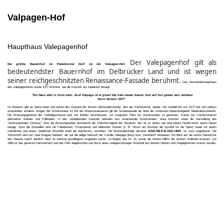
Valpagen-Hof
Haupthaus Valepagenhof
Der Valepagenhof gilt als
Der größte Bauernhof im Paderborner Dorf ist der Valpagen-Hof.
bedeutendster Bauernhof im Delbrücker Land und ist wegen
seiner reichgeschnitzten Renaissance-Fassade berühmt.
Das Vierständerhaupthaus
des Valepagenhofes wurde 1577 errichtet, wie die Inschrift am Deelentor besagt:
"Dis Haus steit in Gots hant. Joist Valpage ist er gnant Der hats lassen bawen Und auf Got gesetz sein vertrawe
Anno Domini 1577"
Im Museum gibt es heute innen und außen den Zustand der letzten Jahrhundertwende, also der Pachthofzeit, wieder. Die Giebelfront von 1577 hat sich nahezu
unverändert erhalten. Wegen der Schnitzereien im Stil der Weserrenaissance gilt die Schaufassade als einer der schönsten Bauernhofgiebel Niederdeutschlands.
Die Brüstungsgefache der Giebelgeschosse sind mit Bohlen verschlossen, um zusätzlich Platz für Schnitzereien zu gewinnen. Friese von Fächerrosetten
überziehen Ständer und Füllbohlen. In den verbleibenden Zwickeln befinden sich ornamentale Schnitzereien, etwa Drachen sowie die Darstellung des
"Auferstehenden Christus". Eine der Brüstungstafeln durchbricht die Gleichförmigkeit der Rosetten, hier ist zu sehen, wie eine Meute Hunde hinter einem Hasen
herjagt. Auch die Schwellen sind mit Fabelwesen, Ornamenten und biblischen Szenen (z. B. Hirsch am Brunnen als Symbol für die Taufe) sowie mit einem
männlichen und einem weiblichen Brustbild (wohl die Bauherren) versehen. Die Buchstabenfolge darunter
AISD.HB.D.B.ASG.HMS
. ist noch ungedeutet. Die
Torinschrift wird von zwei Wappen flankiert, die auf die adlige Herkunft der Familie Valepage (links) bzw. Varendorff hinweisen. Ein Blick auf die rechte Seitenfront
des Hauses macht deutlich, dass es zweimal grundlegend umgebaut wurde: Zu Beginn des 19. Jh. wurde die hintere Hälfte der rechten Stallseite erneuert, um
1880 ist das gesamte Kammerfach und das Flett abgebrochen und durch einen zweigeschossigen Wohnteil aus dünnen Hölzern und Ziegelgefachen ersetzt worden.