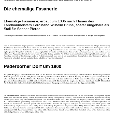
Tochter ins Haus, wenn diese gestorben war. Und so setzte sich offensichtlich das Leben in Armut von der Mutter zu den Töchtern fort.
Die ehemalige Fasanerie
Ehemalige Fasanerie, erbaut um 1836 nach Plänen des
Landbaumeisters Ferdinand Wilhelm Brune, später umgebaut als
Stall für Senner Pferde
Die ehemalige Fasanerie im früheren fürstlichen Tiergarten ist ein „in situ“-Gebäude – es befindet sich noch am Originalbauort im heutigen Museumsgelände.
Viele in der westfälischen Region gezüchtete Haustierformen stehen heute kurz vor dem Verschwinden: Westfälische Krüper und Totleger (Hühnerrassen),
Westfälisches Schwarzkopfschaf, Rotes Höhenvieh und Weiße Edelziege können hier bewundert werden. Auch das Altdeutsche Niederungsrind sowie die
Bentheimer Landschafe und Bunte Bentheimer Schweine werden gezeigt. Das Gelände hat aber noch mehr zoologische Bezüge aufzuweisen: Es war einst ein
jagdlich genutzter ´Thiergarten´ der Fürsten zu Lippe, angelegt 1819 für Hirsche und Wildschweine. Teile der alten Umfassungsmauer sind noch erhalten. Auch die
1837 erbaute
Fasanerie
steht noch, hier wurden einst Fasane für die Jagd gezüchtet. Ab 1849 war es eine Außenstelle des Sennepferd-Gestüts Lopshorn - eine
Ausstellung informiert darüber. Deswegen werden im Freilichtmuseum auch heute noch die fast ausgestorbenen Sennerpferde in einigen Exemplaren gehalten. Die
Rasse wurde schon 1160 erstmals erwähnt und lebte halbwild in der nahen Sennelandschaft.
Paderborner Dorf um 1900
Die größte Baugruppe ist das Paderborner Dorf. Um das Zentrum mit der Kirche auf dem ehemaligen Wehrfriedhof und dem Dorfanger mit dem
Dorfteich gruppieren sich die Höfe, Häuser und Nebengebäuden zum Teil Giebel an Giebel. Es folgt der Gartenring und anschließend die
offene Landschaft mit Getreidefeldern. Das Paderborner Dorf wurde nach dem Vorbild eines Dorfes aus dem Weserraum angelegt. Zum Hof
gehören ein Fachwerkspeicher von 1561 und ein Obst-Dörrofen des 19. Jahrhundert, die zugehörige Scheune stammt aus dem 17. Jahrhundert.
Am Dorfrand steht die Bockwindmühle. Die Mühle hat nur einen Mahlgang und ist etwas kleiner als die Kappenwindmühle.
Das
Paderborner Dorf
soll einmal 70 Gebäude umfassen und die Lebenswelt eines ostwestfälischen Dorfes der Zeit um 1900 vorstellen. Derzeit gehören folgende
Bauten zum Dorf: Pastorat (Kirche, Kirchhof, Pastorat um 1737 erbaut). Valepagenhof (1577 erbaut, Vierständerbau mit Stallscheune, Speicher und Garten).
Dörrofen (erbaut im 19. Jh.). Leibzucht/Mietshaus (erbaut 1732). Hof Wilhelm Zedies (erbaut 1731 Bauernhof mit Haupthaus, Scheune). Brunnen (erbaut im 12.
Jh.). Schmiede Pöllmann (erbaut 1777). Heiligenhäuschen (erbaut 1679). Hof Moven (erbaut 1651, Wohnstallhaus). Bauernhof mit Lohnbäckerei (Haupthaus mit
Kuhstall und Lohnbäckerei). Schönhof (erbaut 1720, herrschaftlicher Wohnsitz mit Haupthaus, Schuppen und Gartenhaus). Haus Stahl (erbaut 1730,
Kaufhändlerhaus). Brigittenhäuschen (erbaut 1602, kleiner Fachwerkbau). Tagelöhnerhaus Borgenteich (erbaut 1826). Bäckerei (erbaut 1622, Haupthaus mit
Bäckerei und Brunnen). Bauernhof Ludovici (erbaut 1601-1614, Haupthaus mit Schweinehaus). Wohn- und Geschäftshaus Uhlmann (erbaut 1810). Handwerkerhaus
Meise (erbaut 1789). Tagelöhnerhaus Peiters Haus (erbaut 1833). Handwerkerhaus Schmidt (erbaut 1450). Haus Düsterdieck (erbaut 1677). Spritzenhaus (erbaut
1839). Heiligenhäuschen (erbaut 1881). Kapelle (erbaut 1775).