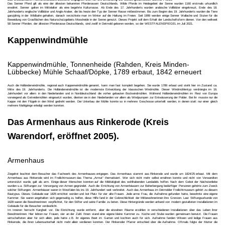
Das Senner Pferd gilt als eine der ältesten bekannten Pferderassen Deutschlands. Wilde Pferde im Heidegebiet der Senne wurden 1160 erstmals urkundlich
erwähnt. Senner galten im Mittelalter als eine begehrte Kulturrasse. Ab Ende des 17. Jahrhunderts wurden arabische Vollblüter eingekreuzt, Ende des 18.
Jahrhunderts englische Vollblüter und Anglo-Araber, die bis heute den Typ der Senner Rasse mitbestimmen. Bis zum Beginn des 19. Jahrhunderts wurden die Tiere
ganzjährig in der Wildbahn gehalten, danach verzichtete man im Winter auf die Haltung im Freien. Seit 1999 werden einige Senner Wallache und Stuten für die
Beweidung von Grasflächen des Naturschutzgebiets Moosheide in der Senne genutzt. Dieses Projekt soll dem Erhalt der Landschaftsform dienen. Von den weltweit
58 Senner Pferden, der ältesten Pferderasse Deutschlands, sind zwölf in Detmold geboren worden, so der WESTFALENSPIEGEL im Juli 2021.
Kappenwindmühle
Kappenwindmühle, Tonnenheide (Rahden, Kreis Minden-
Lübbecke) Mühle Schaaf/Döpke, 1789 erbaut, 1842 erneuert
Auch die Holländerwindmühle, regional auch Kappenwindmühle genannt, kann man fast komplett begehen. Sie wurde 1789 erbaut und steht hier im Zustand ca.
Mitte des 19. Jahrhunderts. Die Holländerwindmühle ist die modernste Entwicklung der klassischen Windmühle. Dieser Windmühlentyp verdrängte im 16.
Jahrhundert vor allem in den Niederlanden und in Norddeutschland die vorher gebauten Bockwindmühlen. Während Holländerwindmühlen im Rest von Europa
vorwiegend als Getreidemühlen eingesetzt wurden, dienten sie in den Niederlanden vor allem als Windpumpen zur Entwässerung der Polder. Bei ihr musste nur die
Kappe mit den Flügeln in den Wind gedreht werden. Der Unterbau der Mühle konnte so in mehrere Geschosse unterteilt werden, in denen statt nur einer gleich
mehrere Mahlgänge erledigt werden konnten.
Das Armenhaus aus Rinkerode (Kreis
Warendorf, eröffnet 2005).
Armenhaus
Ziegelrot leuchtet dem Besucher das Fachwerk des Armenhauses entgegen. Das Armenhaus stammt aus Rinkerode und wurde um 1824/25 erbaut. Mit dem
Armenhaus aus Rinkerode wird im Freilichtmuseum das Thema „Armut“ thematisiert. Wer sich nicht mehr selbst ernähren konnte und nicht von Verwandten
unterstützt wurde, galt als arm. Einige dieser Menschen konnten auf die Mildtätigkeit des wohlhabenden Landadels hoffen. Nach dem Gebot der Nächstenliebe
wurden u.a. Stiftungen zur Versorgung von Armen gegründet. Auch die Errichtung von Armenhäusern zur Beherbergung bedürftiger Personen gehörte zum Zweck
solcher Stiftungen. Armenhäuser waren in Westfalen bis ins 19. Jahrhundert weit verbreitet. Auch das Armenhaus im Detmolder Freilichtmuseum gehört zu diesem
Bautypus. Dieses Gebäude war 1825 errichtet worden und bot Platz für vier alte Frauen. Jede arme Frau, die Aufnahme gefunden hatte, bewohnte eine eigene
Kammer. Sie waren angehalten sich gegenseitig zu helfen, diese Hilfe fand in der Gebrechlichkeit der Mitbewohnerinnen ihre Grenzen. Laut Stiftungsurkunde von
1628 waren die Bewohnerinnen verpflichtet, für den Stifter und seine Familie zu beten. Diese Hintergründe werden anhand von modern gestalteten Installationen im
Gebäude für die Besucher verdeutlicht.
Im Inneren herrscht Kargheit vor. Die Einrichtung wurde entfernt, aber die einzelnen Räume erzählen in verschiedenen Installationen über das Leben ihrer
Bewohnerinnen. Hier lebten nur Frauen, vier an der Zahl. Ihnen stand eine eigene kleine Kammer zu. Küche und Stube wurden gemeinsam benutzt. Die Frauen
wirtschafteten aber für sich allein, jede hatte z.B. ihr eigenes Beet im Garten und kochten auch für sich. Aufnahme fanden Witwen und ledige Frauen aus
Rinkerode, die ihren Lebensunterhalt nicht mehr allein verdienen konnten. Der Rinkeroder Pfarrer entschied über die Aufnahme. Oftmals folgte der Mutter die