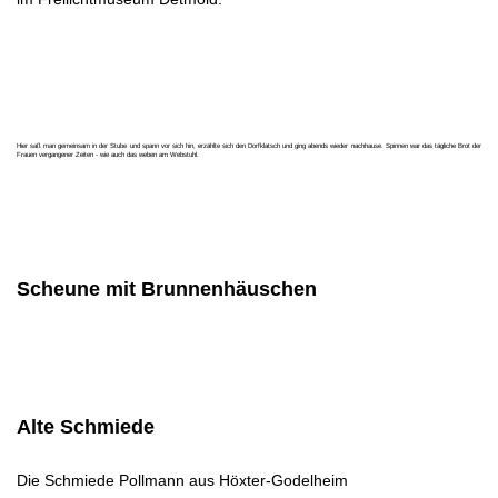
Hier saß man gemeinsam in der Stube und spann vor sich hin, erzählte sich den Dorfklatsch und ging abends wieder nachhause. Spinnen war das tägliche Brot der
Frauen vergangener Zeiten - wie auch das weben am Webstuhl.
Scheune mit Brunnenhäuschen
Alte Schmiede
Die Schmiede Pollmann aus Höxter-Godelheim