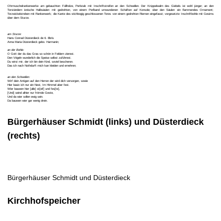
Ohrmuschelrankenwerke am gebauchten Füllholze, Perlstab mit Inschriftstreifen an den Schwellen. Der Krüppelwalm des Giebels ist wohl jünger; an den
Torständern ionische Halbsäulen mit gedrehten, von einem Perlband umwundenen Schäften auf Konsole; über den Säulen ein flammendes Ornament;
Torzwickelstreben mit Rankenwerk; die Kante des stichbogig geschlossenen Tores von einem gedrehten Riemen eingefasst; vorgesetzte Inschriftbohle mit Gesims
über dem Sturze.
am Sturze:
Hans Conrad Düsterdieck de 6. 8bris
Anna Maria Düsterdieck gebo. Harmanin;
an der Bohle:
O Gott der du das Gras so schön in Feldern zierest.
Den Vögeln wunderlich die Speise selbst zuführest.
Du wirst mir, der ich bin dein Kind, soviel bescheren.
Das ich nach Nothdurft mich kan kleiden und ernehren;
an den Schwellen:
Wirf dein Antigen auf den Herren der wird dich versorgen, sowie
Hier bauiv ich nur ein Nest, Im Himmel aber fest.
Wier bauwen hier [alle] st[eif] und fes[te],
[Und] seind alhier nur frömde Geste,
Und da wier sollen ewig sein.
Da bauwen wier gar wenig drein.
Bürgerhäuser Schmidt (links) und Düsterdieck
(rechts)
Bürgerhäuser Schmidt und Düsterdieck
Kirchhofspeicher