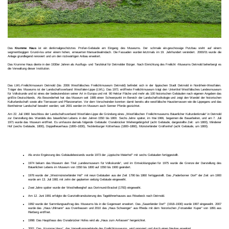
Das
Krumme Haus
ist ein denkmalgeschütztes Profan-Gebäude am Eingang des Museums. Der schmale ein-geschossige Putzbau steht auf einem
segmentbogigen Grund-riss unter einem hohen, erneuerten Mansardwalmdach. Die Fassaden wurden letztmals im 19. Jahrhundert verändert. 2000/01 wurde die
Anlage grundlegend renoviert und um den rückwärtigen Anbau erweitert.
Das Krumme Haus diente in den 1930er Jahren als Ausflugs- und Tanzlokal für Detmolder Bürger. Nach Einrichtung des Freilicht -Museums Detmold beherbergt es
die Verwaltung dieser Institution.
Das LWL-Freilichtmuseum Detmold (bis 2006 Westfälisches Freilichtmuseum Detmold) befindet sich in der lippischen Stadt Detmold in Nordrhein-Westfalen.
Träger des Museums ist der Landschaftsverband Westfalen-Lippe (LWL). Das 1971 eröffnete Freilichtmuseum trägt den Untertitel Westfälisches Landesmuseum
für Volkskunde und ist eines der bedeutendsten seiner Art in Europa und mit 90 Hektar Fläche und mehr als 100 historischen Gebäuden nach eigenen Angaben das
größte Deutschlands. Als Besonderheit hat das Museum seit 1985 einen Schwerpunkt im Bereich der Landschaftsökologie und zeigt den Wandel der historischen
Kulturlandschaft sowie alte Tierrassen und Pflanzenarten. Vor dem Verschwinden konnten damit bereits alte westfälische Haustierrassen wie die Lippegans und das
Bentheimer Landschaf bewahrt werden; seit 2001 werden im Museum auch Senner Pferde gezüchtet.
Am 22. Juli 1960 beschloss der Landschaftsverband Westfalen-Lippe die Gründung eines „Westfälischen Freilichtmuseums Bäuerlicher Kulturdenkmale“ in Detmold
zur Darstellung des Wandels des bäuerlichen Lebens in den Jahren 1550 bis 1800. Sechs Jahre später, im Mai 1966, begannen die Bauarbeiten, und am 7. Juli
1971 wurde das Museum eröffnet. Es umfasste damals folgende Gebäude: Osnabrücker Wiehengebirgshof (acht Gebäude, dargestellte Zeit: um 1800), Mindener
Hof (sechs Gebäude, 1800), Doppelheuerhaus (1800–1830), Tecklenburger Kötterhaus (1800–1860), Münsterländer Gräftenhof (acht Gebäude, um 1800).
Als erste Ergänzung des Gebäudebestands wurde 1973 der „Lippische Meierhof“ mit sechs Gebäuden fertiggestellt.
1974 bekam das Museum den Titel „Landesmuseum für Volkskunde“, und im Entwicklungsplan für 1975 wurde die Grenze der Darstellung des
Bäuerlichen Lebens im Museum von 1550 bis 1800 auf 1550 bis 1900 geändert.
1976 wurde der „Westmünsterländer Hof“ mit neun Gebäuden aus der Zeit 1790 bis 1860 fertiggestellt. Das „Paderborner Dorf“ der Zeit um 1900
wurde am 13. Juli 1981 mit zehn der geplanten siebzig Gebäude eingeweiht.
Zwei Jahre später wurde der Westhellweghof aus Dortmund-Brackel (1793) eingeweiht.
Am 12. Juni 1991 erfolgte die Ganzteiltranslozierung des Tagelöhnerhauses aus Rösebeck nach Detmold.
1992 wurde der Sammlungsauftrag des Museums bis in die Gegenwart erweitert. Das „Sauerländer Dorf“ (1918–1930) wurde 1997 eingeweiht. 2007
wurde das „Haus Uhlmann“ aus Ovenhausen und 2010 das „Haus Schwenger“ aus Rheda mit dem historischen „Fotoatelier Kuper“ von 1891 aus
Rietberg eröffnet.
1998: Das Haupthaus des Osnabrücker Hofes wird als „Haus zum Anfassen“ hergerichtet.
2001: Das „Krumme Haus“, das Verwaltungsgebäude des Freilichtmuseums, wird renoviert und durch einen Neubau erweitert.