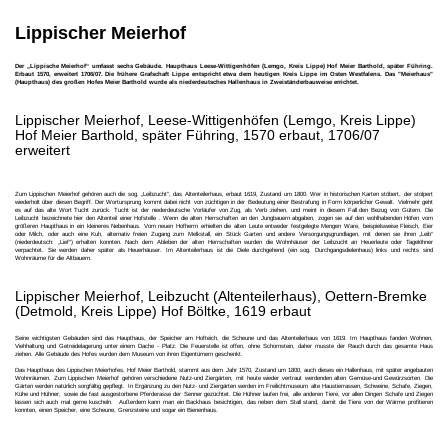
Lippischer Meierhof
Der „Lippische Meierhof“ umfasst sechs Gebäude. Haupthaus Leese-Wittigenhöfen (Lemgo, Kreis Lippe) Hof Meier Barthold, später Führing.
Erbaut 1570, erweitert 1706/07. Die frühere Grafschaft Lippe entspricht etwa dem heutigen Kreis Lippe im Osten Westfalens. Das "Meierhaus"
(Haupthaus) des großen Hofes Meier Barthold wurde als niederdeutsches Hallenhaus in Zweiständerbauweise errichtet.
Lippischer Meierhof, Leese-Wittigenhöfen (Lemgo, Kreis Lippe)
Hof Meier Barthold, später Führing, 1570 erbaut, 1706/07
erweitert
Zum Lippischen Meierhof gehören auch die sog. „Leibzucht“, das Altenteilerhaus, erbaut 1619, Zustand um 1800. Wer in historischen Karten stöbert, der stolpert
wiederholt über diesen Begriff. Der Wortursprung kommt dabei nicht von züchtigen in der Bedeutung einer Bestrafung in Form körperlicher Gewalt. Vielmehr geht
es auf das alte Wort Tucht zurück. Tucht ist der niederdeutsche Vorläufer von Zug, als Verb ziehen, und meint in diesem Fall den Bezug von Gütern. Die
Leibzucht bezeichnete hier den Altenteil einer Hofstelle . Wenn die alten Herrschaften an den Jungbauern abgaben, zogen sie auf den wohlhabenden Höfen vom
größeren Haupthaus in ein kleineres Nebenhaus. Vom neuen Hofherrn erhielten die alten Leute entweder festgelegte Mengen Ware, beispielsweise Fleisch, Eier
oder Milch, oder auch eine Kuh, alternativ freien Zugang zum Melkstall, ein Stück Garten und andere Versorgungsgrundlagen, mit denen sie ihren „Leib“
(niederdeutsch: „Lief“) erhalten konnten. Nach dem Ableben der alten Herrschaften wurden die Wohnhäuser der Leibzucht an Heuerleute oder Tagelöhner
verpachtet. Sie werden daher später als Heuerhäuser. Im Altenteilerhaus ist die Diele durchgehend (ein sog. Durchgangsdielenhaus) links und rechts sind
Wohnräume für die Altbauern.
Lippischer Meierhof, Leibzucht (Altenteilerhaus), Oettern-Bremke
(Detmold, Kreis Lippe) Hof Böltke, 1619 erbaut
Seine wichtigsten Gebäuden sind das Haupthaus, der Speicher am Hofteich, die Scheune und das Altenteilerhaus von 1619. Im Haupthaus fanden Wohnen,
Viehhaltung und Getreidelagerung unter einem Dache - Platz. Die Feuerstelle ist offen, ohne Schornstein, daher musste der Rauch durch das gesamte Haus
ziehen. Alle Gebäude des Hofes wurden dem Museum von ihren Eigentümern geschenkt.
Das Haupthaus des Lippischen Meierhofes, Hof Meier Barthold, stammt aus dem Jahr 1570, Zustand um 1800, auch dieses ein Hallenhaus, mit später angebauten
Wohnräumen. Zum Lippischen Meierhof gehören verschiedene Nutz-und Ziergärten, mit heute wieder vertraut werdenden alten Gemüse-und Gewürzsorten. Die
Gärten werden natürlich sorgfältig gepflegt. In Ergänzung zu den Nutz- und Ziergärten werden im Freilichtmuseum alte Haustierrassen, Schweine, Schafe, Ziegen,
Kühe und Hühner, sowie die fast ausgestorbene Pferderasse der Senner gezüchtet. Die Hühner laufen frei, alle anderen Tiere, vor allen Dingen Schafe und Ziegen
lassen sich auch mal gerne kuscheln.
Außerdem kann man ein Backhaus besichtigen, das neben dem Stall stand, damit die Tiere von der Wärme profitieren
konnten, einen Speicher, eine Scheune, Grenzsteine und sogar ein Bienenhaus.