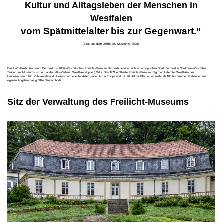
Kultur und Alltagsleben der Menschen in
Westfalen
vom Spätmittelalter bis zur Gegenwart.“
(Zitat aus dem Leitbild des Museums, 2008)
Das LWL-Freilichtmuseum Detmold, bis 2006 Westfälisches Freilicht-Museum Detmold) befindet sich in der lippischen Stadt Detmold in Nordrhein-Westfalen.
Träger des Museums ist der Landschafts-Verband Westfalen-Lippe (LWL). Das 1971 eröffnete Freilicht-Museum trägt den Untertitel Westfälisches
Landesmuseum für Volkskunde und ist eines der bedeutendsten seiner Art in Europa und mit 90 Hektar Fläche und mehr als 100 historischen Gebäuden nach
eigenen Angaben das größte Deutschlands.
Sitz der Verwaltung des Freilicht-Museums