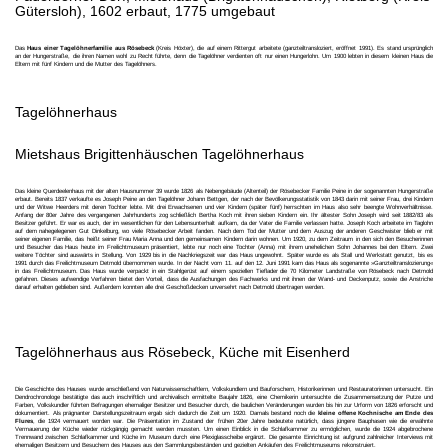
Gütersloh), 1602 erbaut, 1775 umgebaut
Das
Haus einer Tagelöhnerfamilie aus Rösebeck
(Kreis Höxter), die auf einem Rittergut arbeitete (ganzteiltransloziert, eröffnet 1991). Es stand ursprünglich
an der Hungerstraße, die ihren Namen wohl zu Recht führte, denn die Tagelöhner verdienten oft nur einen Hungerlohn. Um 1900 lebten in diesem kleinen Haus die
Eltern mit fünf Kindern und die Mutter des Tagelöhners.
Tagelöhnerhaus
Mietshaus Brigittenhäuschen Tagelöhnerhaus
Das kleine Querdeelenhaus mit der alten Hausnummer 39 wurde 1826 als Nebengebäude (Altenteil) der Rösebecker Familie Peine in der sogenannten Hungerstraße
erbaut. Bereits 1837 verkaufte es Joseph Peine an den Tagelöhner Johann Bettgen, der nach der Bevölkerungsstatistik von 1843 darin mit seiner Frau, drei Kindern
und der Witwe Heerders mit deren Tochter lebte. Mit drei Erwachsenen und vier Kindern (später fünf) herrschten im Haus also sehr beengte Wohnverhältnisse.
Anfang der 80er Jahre des vergangenen Jahrhunderts zog schließlich Bertha Koch mit ihren sieben Kindern ein. Ihr ältester Sohn Joseph wird seit 1882/83 als
Besitzer geführt. Er war es auch, der im wesentlichen für den Lebensunterhalt aufkam, da der Vater die Familie verlassen hatte. Joseph Koch arbeitete im Taglohn
auf dem nahegelegenen Gut Dinkelburg, wo viele Rösebecker Arbeit fanden. Nach dem Tod der Mutter und dem Auszug der anderen Geschwister blieb er mit
seiner eigenen Familie, das heißt seiner Frau Maria Anna und den gemeinsamen Kindern darin wohnen. Um 1920, zu dem Zeitraum in den sich den Besucherinnen
und Besucher das Haus heute im Freilichtmuseum präsentiert, lebte nur noch eine Tochter (Anna) mit ihrem unehelichen Sohn Johannes bei den Eltern. Zwei
weitere Töchter sind auswärts in Stellung. Von 1929 bis in die Nachkriegszeit war das Haus ungewohnt. Später wurde es als Stall und Werkstatt genutzt, bis es
1991 durch das Freilichtmuseum Detmold übernommen wurde. In der Nacht vom 11. auf den 12. Juni 1991 kam das Haus als sogenannte »Ganzteiltranslozierung«
in das Freilichtmuseum. Das Haus wurde verpackt in ein Stahlgerüst auf einem speziellen Tieflader die 70 Kilometer Landstraße von Rösebeck nach Detmold
gefahren. Dieses aufwendige Verfahren bietet den Vorteil, dass die Ausfachungen des Fachwerks und mit ihnen der Wand- und Deckenputz, sowie die Anstriche
darauf erhalten geblieben sind. Außerdem konnten alle drei Geschoßdecken unversehrt nach Detmold übertragen werden.
Tagelöhnerhaus aus Rösebeck, Küche mit Eisenherd
Die Geschichte des Hauses wurde anschließend von Naturwissenschaftlern, Volkskundlern und Bauforschern, Historikerinnen und Restauratorinnen untersucht. Ein
Dendrochronologe bestätigte das auch inschriftlich und archivalisch ermittelte Baujahr 1826, eine Chemikerin untersuchte die Zusammensetzung der Putze und
Farben, Volkskundler führten Befragungen ehemaliger Besitzer und Besucher durch, die baulichen Veränderungen wurden bis hin zur Urform von 1826 erforscht und
dokumentiert. Als prägnanter Darstellungszeitraum ergab sich dadurch die Zeit um 1920. Damals bestand noch die
kleine offene Kochnische am Ende des
Flures
, die 1924 vermauert worden war. Die Präsentation im Zustand der frühen 20er Jahre bedeutete natürlich, dass jüngere Bauphasen wie die erwähnte
Vermauerung der Küche wieder rückgängig gemacht werden mussten. Um einen Einblick in die Schlafkammer zu ermöglichen, wurde die 1924 abgebrochene
Trennwand zwischen Schlafkammer und Küche im Museum durch eine Plexiglasscheibe ergänzt. Die gesamte Einrichtung ist aufgrund zahlreicher Interviews mit
ehemaligen Besitzern und Besuchern des Hauses aus den Sammlungsbeständen und gezielten Ankäufen des Freilichtmuseums rekonstruiert.