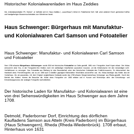
Historischer Kolonialwarenladen im Haus Zeddies
Der „Kolonialwarenladen Ph. Hecker“, er befindet sich im Haus Zeddies ( „Lauschhaus“) mitten im Paderborner Dorf, hält unter anderem frisch gerösteten Kaffee
und handgefertigte Museumsschokolade zum Mitnehmen bereit.
Haus Schwenger: Bürgerhaus mit Manufaktur-
und Kolonialwaren Carl Samson und Fotoatelier
Haus Schwenger: Manufaktur- und Kolonialwaren Carl Samson
und Fotoatelier
Dem 1708 erbauten
Bürgerhaus »Schwenger«
wurde 2010 ein historisches
Fotoatelier
zur Seite gestellt, 1891 vom Fotografen Josef Kuper erbaut. Der Anbau
entstammt einer Ära, in der Fotografen ihre Ateliers noch mit weitläufigen Glasflächen ausstatten mussten, um die Arbeitsräume mit den notwendigen Licht-
Verhältnissen zu versorgen. Das Fotoatelier aus Rietberg ist eine Besonderheit unter den historischen Gebäuden des Freilichtmuseums. Es dokumentiert das
Handwerk eines Porträtfotografen, wie es um 1900 auch in ländlich geprägten Kleinstädten Westfalens anzutreffen war. Als Anbau benötigte das Atelier also ein
Vorderhaus. Als ein passendes, mit dem Original vergleichbares Gebäude wurde das 1708 erbaute Bürgermeisterhaus Schwenger aus Rheda gewählt. Durch den
Betrieb des Ateliers können die Besucher die Arbeit eines Fotografen um 1900 erleben und in Kursen und Workshops aktiv den Entstehungs- und
Entwicklungsprozess der analogen Fotografie nachvollziehen.
Der historische Laden für Manufaktur- und Kolonialwaren ist eine
von drei Sehenswürdigkeiten im Haus Schwenger aus dem Jahre
1708.
Detmold, Paderborner Dorf, Einrichtung des dörflichen
Kaufladens Samson aus Atteln (Kreis Paderborn) im Bürgerhaus
(Haus Schwengern), Rheda (Rheda-Wiedenbrück). 1708 erbaut,
Hinterhaus von 1631