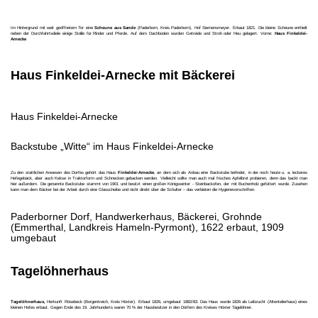
Im Hintergrund mit weit geöffnetem Tor eine
Scheune aus Sande
(Paderborn, Kreis Paderborn), Hof Siemensmeyer. Erbaut 1821. Die kleine Scheune enthielt
neben der Durchfahrtsdiele einige Ställe für Rinder und Pferde. Auf dem Dachboden wurden Getreide und Stroh oder Heu gelagert. Vorne:
Haus Finkeldei-
Arnecke
Haus Finkeldei-Arnecke mit Bäckerei
Haus Finkeldei-Arnecke
Backstube „Witte“ im Haus Finkeldei-Arnecke
Zu den stattlichen Anwesen des Dorfes gehört das Haus
Finkeldei-Arnecke
, an dem sich als Anbau eine Backstube befindet, in der noch heute u. a. leckeres
Hefegebäck, aber auch Kekse in Traktorform und Schnecken gebacken werden. Vielleicht sollte man auch mal frisches Apfelbrot probieren, denn das backt man
hier außerdem. Die genannte Backstube stammt von 1901 und besitzt einen großen Königswinter - Steinbackofen, der mit Buchenholz gefüttert wurde. Zusehen
kann man dem Bäcker bei der Arbeit durch eine Glasscheibe und nicht direkt über die Schulter – das verbieten die Hygienevorschriften.
Paderborner Dorf, Handwerkerhaus, Bäckerei, Grohnde
(Emmerthal, Landkreis Hameln-Pyrmont), 1622 erbaut, 1909
umgebaut
Tagelöhnerhaus
Tagelöhnerhaus,
Herkunft Rösebeck (Borgentreich, Kreis Höxter). Erbaut 1826, umgebaut 1882/83. Das Haus wurde 1826 als Leibzucht (Altenteilerhaus) eines
kleinen Hofes erbaut. Gegen Ende des 19. Jahrhunderts waren 70 % der Hausbesitzer in den Dörfern des Kreises Höxter Tagelöhner.