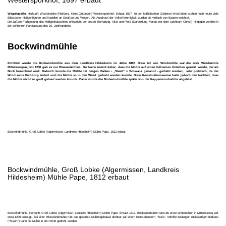
Wegekapelle.
Herkunft Westerwiehe (Rietberg, Kreis Gütersloh) Westersporkhof. Erbaut 1697. In den katholischen Gebieten Westfalens stehen noch heute viele
Bildstöcke, Heiligenfiguren und Kapellen an Straßen und Wegen. Als Ausdruck der Volksfrömmigkeit wurden sie vielfach von Bauern errichtet.
Die äußere Farbgebung des Heiligenhäuschens entspricht der ersten Bemalung. Altar und Pietá (Darstellung Marias mit dem Leichnam Christi) hingegen verblieb in
der schlichten Farbfassung des 19. Jahrhunderts.
Bockwindmühle
Errichtet wurde die Bockwindmühle
aus dem Landkreis Hildesheim im Jahre
1812. Diese Art von Windmühle war die erste Windmühle
Mitteleuropas, vor 1200 gab es nur Wassermühlen. Der Name kommt daher, dass die Mühle auf einen hölzernen Unterbau gesetzt wurde, der als
Bock bezeichnet wird. Dadurch konnte die Mühle mit langen Balken - „Steert“ = Schwanz genannt - gedreht werden, sehr praktisch, da der
Wind seine Richtung ändert und die Mühle so in den Wind gedreht werden konnte. Diese Konstruktionsweise hatte jedoch den Nachteil, dass
die Mühle nicht so groß gebaut werden konnte. Daher wurde die Bockwindmühle später von der Kappenwindmühle abgelöst.
Bockwindmühle, Groß Lobke (Algermissen, Landkreis Hildesheim) Mühle Pape, 1812 erbaut
Bockwindmühle, Groß Lobke (Algermissen, Landkreis
Hildesheim) Mühle Pape, 1812 erbaut
Bockwindmühle. Herkunft Groß Lobke (Algermissn, Landreis Hildesheim) Mühle Pape. Erbaut 1812. Bockwindmühlen sind als erste Windmühlen in Mitteleuropa seit
etwa 1200 bezeugt. Bei einer Blockwindmühle ruht das gesamte Mühlengehäuse drehbar auf einem feststehendem "Bock". Mithilfe deslangen rückwärtigen Balkens
("Steert") kann die Mühle in den Wind gedreht werden.