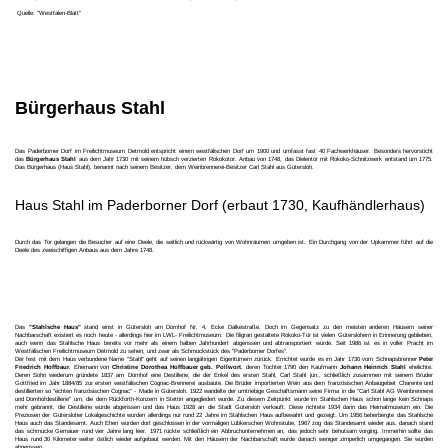
Quelle: "Westfalen-Blatt"
Bürgerhaus Stahl
Das Paderborner Dorf im Freilichtmuseum Detmold entspricht einem westfälischen Dorf um 1900 und umfasst fast 40 Fachwerkhäuser. Besonders hervorsticht
das
Bürgerhaus Stahl
aus dem Jahr 1730 mit seinem hübsch verzierten Rokokotor. Anbau von 1748, das Dielentor mit Rokoko-Schnitzwerk entstand um 1775.
Das Bürgerhaus (Haus Stahl),
benannt nach seinem Besitzer, dem Weinbrennerei-Besitzer
Carl Stahl aus
Gütersloh.
Haus Stahl im Paderborner Dorf (erbaut 1730, Kaufhändlerhaus)
Durch das Tor gelangen die Besucher auf eine Deele, die seitlich und rückwärtig von Wohnräumen umgeben ist. Ein Durchgang von der Upkammer führt auf die
Deele des zweischiffigen Anbaus aus dem Jahre 1748.
Das
"Stahlsche Haus"
stand einst in Gütersloh am Domhof Nr. 4, Ecke Dalkestraße. Doch im Gegensatz zu den meisten anderen Häusern seiner
Nachbarschaft existiert es noch heute - allerdings hier im LWL- Freilichtmuseum. Die filigran gestaltete Rokoko-Tür ist vielen Güterslohern in Erinnerung geblieben,
auch wenn das Stahlsche Haus bereits vor mehr als einem halben Jahrhundert abgerissen und abtransportiert wurde. Seit 1986 ist es in voller Pracht im
Westfälischen Freilichtmuseum Detmold zu sehen, und zwar als Schmuckstück des "Paderborner Dorfes".
Der fest mit dem Haus verbundene Name "Stahl" geht auf seinen langjährigen Eigentümern zurück. Errichtet wurde es im Jahr 1730 vom Schnapsbrenner
Peter
Friedrich Hoffbaur
, Ehemann von
Christine Dorothea Hoffbauer geb. Pollwort
, deren Tochter 1790 den Kaufmann
Johann Heinrich Stahl
ehelichte.
Deren Sohn wiederum gründete 1837 am Domhof eine Destillerie, die der Enkel des ersten Stahl, Carl Stahl jun., schließlich zusammen mit seinem Bruder
Gottfried im Jahr 1884/85 zur ersten westfälischen Cognac-Brennerei ausbaute. Die Brüder importierten Wein aus dem französischen Anbaugebiet Charente und
destillierten so "echten französischen Cognac" - Made in Gütersloh. 1922 wandelte der umtriebige Geschäftsmann seine Firma in die "Carl Stahl AG Weinbrennerei
und Domhofdestillerie" um, die dem Rückforth-Konzern in Stettin angegliedert wurde. Zu diesem Zeitpunkt wurde im Stahlschen Haus schon lange kein Schnaps
mehr gebrannt, die Destillerie wurde abgerissen und das Haus 1928 an die Stadt Gütersloh verkauft. Diese richtete 1934 darin das Heimatmuseum ein. Die
Preziosen der Gütersloher Lokalgeschichte wurden allerdings nur rund 22 Jahre im Stahlschen Haus aufbewahrt und gezeigt. Um 1956 beherbergte das Stahlsche
Haus auch das Standesamt. Auch Ehen wurden dort geschlossen in der vormaligen Lübkerschen Wohnstube. 1967 zog das Standesamt wieder aus, danach stand
das schmucke Gemäuer rund vier Jahre lang leer. 1971 rückte schließlich ein Abbruchunternehmen an, das jedoch sehr behutsam vorging. Immerhin sollte das
Haus rund 30 Kilometer weiter östlich wieder aufgebaut werden. Mit den Häusern der Nachbarschaft wurde danach weniger zimperlich umgegangen. Sie wurden
abgerissen.