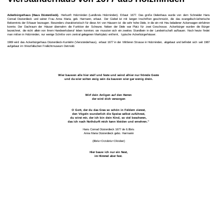
Ackerbürgerhaus (Haus Düsterdieck).
Herkunft Holzminden (Landkreis Holzminden). Erbaut 1677. Das große Dielenhaus wurde von dem Schneider Hans
Conrad Düsterdieck und seiner Frau Anna Maria, geb. Harmann, erbaut. Der Giebel ist mit langen Inschriften geschmückt, die das evangelisch-lutherische
Bekenntnis der Erbauer bezeugen. Besonders charakteristisch für diese Art von Häusern ist die sehr hohe Diele, in die ein mit Heu beladener Ackerwagen einfahren
konnte. Der Dachraum der Häuser übernahm die Funktion der Scheune. Neben der Diele war Platz für zwei Geschosse. Ackerbürger wurden die Bürger
bezeichnet, die nicht allein von ihrem Handwerksberuf leben konnten; sie mussten sich ein zweites Standbein in der Landwirtschaft aufbauen. Noch heute findet
man mitten in Holzminden, nur wenige Schritte vom zentral gelegenen Marktplatz entfernt, typische Ackerbürgerhäuser.
1969 wird das Ackerbürgerhaus Düsterdieck-Kumlehn (Vierständerhaus), erbaut 1677 in der Mittleren Strasse in Holzminden, abgebaut und befindet sich seit 1987
aufgebaut im Westfälischen Freilichtmuseum Detmold.
Wier bauwen alle hier steif und feste und seind alhier nur frömde Geste
und da wier solten ewig sein da bauwen wier gar wenig drein.
Wirf dein Anligen auf den Herren
der wird dich versorgen
O Gott, der du das Gras so schön in Feldern zierest,
den Vögeln wunderlich die Speise selbst zuführest,
du wirst mir, der ich bin dein Kind, so viel bescheren,
das ich nach Nothdurft mich kann kleiden und ernehren."
Hans Conrad Düsterdieck 1677 de 6.8bris
Anna Maria Düsterdieck gebo. Harmanin
(8bris=Octobris=Oktober)
Hier bauw ich nur ein Nest,
im Himmel aber fest.