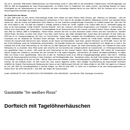
Das am 6. November 1698 erbaute Reidemeisterhaus aus Obermarsberg wurde im Jahre 1966 für das Westfälische Freilichtmuseum Detmold abgetragen und
2003 bis 2005 als Hauptgebäude der neuen Museumsgaststätte: „lm Weißen Ross" im Paderborner Dorf wieder errichtet. Das prächtige Bauwerk mit seinem
Schnitzgiebel aus der Spätrenaissance mit zwei Ausluchten und einem rückwärtigen Steinwerk diente von etwa 1848 bis 1931 als Gasthaus und ist somit als
Museumsgaststätte besonders gut geeignet.
Die Geschichte des Hauses
lm Jahre 1698 wurde von dem reichen Obermarsberger Bürger Anton Roland und seiner Ehefrau Maria Christina, geb. Pielsticker am Marktplatz - nahe der
Nikolaikapelle - der ehemaligen Stadt Obermarsberg ein Fachwerkhaus in Form eines für die damalige Zeit üblichen Dielenhauses errichtet. Das besondere dieses
Hauses war, dass der Kramer und Reidemeister Anton Roland es mit zwei Ausluchten (zweigeschossige Fenstererker mit Giebeln) erbauen ließ. Nach dem Tod
des Anton Roland im Jahr 1721 blieb das Gebäude lt. Erbfolge weiterhin im Besitz der Familie. Ungefähr in der zweiten Hälfte des 18. Jahrhunderts gelang das
Haus an die Obermarsberger Familie Steinhoff. Hermann Steinhoff, Sohn des „Oekonom und früheren Bürgermeisters und Schultheiß” zu Obermarsberg, mit
Ehefrau Anna Maria Helena, geb. Zieren lebte im Fachwerkgebäude bis ein Besitzerwechsel mit dem Gastwirt und Bäcker Heinrich Breker vollzogen wurde. Das
Haus blieb von 1848 bis 1888 im Familienbesitz. Heinrich Breker verkaufte hier nicht nur seine Backwaren sondern richtete auch eine Gaststätte ein. Nachdem
Heinrich Breker den Besitz an seinen Sohn Johann Franz nebst Gattin Gertrud, geb. Müller übereignet hatte, bauten diese die Gaststätte mit einer Bühne aus.
1879 kam es zur Zwangsversteigerung. Der Vater von Gertrud Breker, Caspar Müller, ersteigerte den lmmobilienbesitz und konnte den gänzlichen Verlust des
Gasthauses und der Ländereien der Wirtsleute Breker auffangen. Die Bewirtschaftung übernahm weiterhin die Familie Breker. Nachdem Wilhelmina Breker
(Tochter) die Gastwirtschaft übernommen hatte, heiratete sie den Maurer und Hüttenarbeiter Josef Kloke, genannt Pölmann(s) am 03.05.1888. Auch in der Zeit
des Ersten Weltkriegs wurde der Schankbetrieb aufrechterhalten. Die finanzielle Situation des Gastwirts Kloke verschlechterte sich alsbald und so stieß er das
Gebäude 1919 an die Stadt Obermarsberg ab. Die Stadt war bis 1966 Eigentümer des Hauses. Die Stadt Obermarsberg plante, das Gebäude bei einem neuen
Rathausbau mit zu verwenden. Diese Pläne wurden aber verworfen und man beschloss das Gebäude weiterhin als Gastwirtschaft, zur Wohnungsvermietung und
zum gewerblichen Zweck zu nutzen. 1920 wurde der erste Pachtvertrag mit dem Gastwirt Heinrich Lahme abgeschlossen. 1931 mietete der Friseurmeister
Heinrich Wagner das Gebäude an und betrieb dort sein Geschäft bis in die späten Kriegsjahre. 1934 beschloss der Stadtrat die Eigentumsbehaltung. Es folgten
Pläne zum Umbau in eine Jugendherberge. Hierzu kam es aber nie. Stattdessen wurde es ab 1939 als Kriegsgefangenenlager genutzt. Nach dem II. Weltkrieg
brachten die Besatzungsmächte kurzfristig im Haus Evakuierte und Flüchtlingsfamilien unter. Desweiteren schloss die Stadt Obermarsberg einen Vertrag mit der
Firma Wilhelm Vorneweg für die Zeit von 1945 - 1965 ab. Diese nutzte das Gebäude zu ihrer Kunststoffproduktion. Nachfolger von Wilhelm Vorneweg wurde Paul
Zernicke, der das Gebäude erwarb. Ab 1949 musste das Haus statisch abgestützt werden. Nach ständiger Verschlechterung des Bauzustandes favorisierte
schließlich der Stadtrat Obermarsberg die Überlassung des Hauses an das Freilichtmuseum Detmold. Der Abbau erfolgte im Jahr 1966. Dort lagerte es im Bausatz
bis zum Jahr 2003. Die Aufstellungsarbeiten in Detmold erfolgten von 2003 bis Ende 2005. Zu sehen und zu bestaunen ist die neue Museumsgaststätte „Im
Weißen Ross“ des WFM Detmold ab 1. April 2006, dem Beginn der Museumssaison.
Quelle: DIEMELBOTE 1970 NACHRICHTEN FÜR MARSBERG UND UMGEBUNG / Karl Böttcher 2006, Marsberger Geschichten
Gaststätte "Im weißen Ross"
Dorfteich mit Tagelöhnerhäuschen