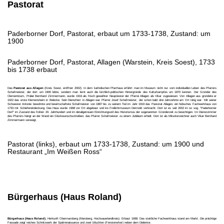
Pastorat
Paderborner Dorf, Pastorat, erbaut um 1733-1738, Zustand: um
1900
Paderborner Dorf, Pastorat, Allagen (Warstein, Kreis Soest), 1733
bis 1738 erbaut
Das
Pastorat aus Allagen
(Kreis Soest, eröffnet 2002). In dem katholischen Pfarrhaus erfährt man im Museum nicht nur vom individuellen Leben des Pfarrers
Schafmeister, der dort um 1900 lebte, sondern man lernt auch die kirchlich-politischen Hintergründe des Kulturkampfes um 1870 kennen. Der Gründer des
Clementinum, Prälat Bernhard Zimmermann, wurde 1916 als frisch geweihter Neupriester der Pfarrei Allagen als Vikar zugewiesen. Von Allagen aus gründete er
1922 das erste Klemensheim in Belecke. Sein Dienstherr in Allagen war Pfarrer Josef Schafmeister, der schon bald drei Jahrzehnte am Ort tätig war. Mit seiner
Schwester Antonie bewohnte und bewirtschaftete Schafmeister von 1887 bis zu seinem Tod im Jahr 1919 das Pastorat Allagen, ein hübsches Fachwerkhaus von
1733 mit Schiefereindeckung. Das Haus wurde 1968 vor Ort abgebaut und ins Freilichtmuseum Detmold verbracht. Dort ist es seit 2002 im so sog. "Paderborner
Dorf" im Zustand des frühen 20. Jahrhundert und im detailgetreuen Einrichtungsstil des Historismus der sogenannten Gründerzeit zu besichtigen. Im Dienstzimmer
des Pfarrers hängt an der Wand ein Glückwunschschreiben, das Pfarrer Schafmeister zu einem Jubiläum erhielt. Dort ist als Mitunterzeichner auch Vikar Bernhard
Zimmermann verewigt.
Pastorat (links), erbaut um 1733-1738, Zustand: um 1900 und
Restaurant „Im Weißen Ross“
Bürgerhaus (Haus Roland)
Bürgerhaus (Haus Roland).
Herkunft Obermarsberg (Marsberg, Hochsauerlandkreis). Erbaut 1698. Das stattliche Fachwerkhaus stand am Markt. Die prächtige
Fassade zeigt reiches Schnitzwerk der Spätrenaissance und zwei Utluchten (Fenstererker) neben dem Dielentor.