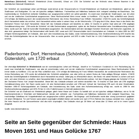
Herrenhaus (Schönhof)
. Herkunft Wiedenbrück (Kreis Gütersloh). Erbaut um 1720. Der Schönhof war der Wohnsitz eines höheren Beamten in der
westfälischen Kleinstadt Wiedenbrück.
Der Schönhof, ein ravensberger Lehen und Rittergut stand einmal an der Wasserstraße im Ortsteil Wiedenbrück am Stadtrand von Wiedenbrück, gleich an der
Stadtmauer und Stadtgraben. Es war ein typisches adeliges Hallenhaus. Fachwerkbau und Hallenhaus bedeuten nicht zwingend unbedingt ein Bauernhaus. Das
traufenständig zur Straßenfront stehende Giebelhaus war ausgesprochen schlicht von außen gestaltet. Es stand zwar innerhalb der Stadtmauern, war ein Lehen
und von der städtischen Gerichtsbarkeit ausgenommen. Diese Rechtssicherheit führte immer wieder zu Konflikten. 1711 lag der Platz schließlich wüst (brach).
1714 erfolgte die Belehnung durch den osnabrückischen Rentmeister des Amtes Reckenberg Franz Wilhelm Harsewinkel. 1718/1721 wurde das Schönhofgebäude
durch Harsewinkel wieder neu errichtet, doch Harsewinkel wohnte weiter in seinem Haus an der Mönchstraße. 1774 ging durch Erbe, dieses Haus in den Besitz des
Dechanten Florenz Karl Josef Harsewinkel. Dieser ließ das Gebäude umbauen und bewohnte es selbst. Er brachte im großen Saal seine seit 1759 angelegte
Gemäldesammlung unter. 1794 wurde der Schönhof mit toller Deckenmalerei ausgestattet, später als der Besitzer Harsewinkel seine Gemäldesammlung verkauft
hatte, wurde auch der Saal mit kunstvoller Wandmalerei ausgestattet. Die Deckenmalerei wird dem damaligen Künstlern Stratmann oder Bartscher zugeordnet, ist
aber nicht genauestens belegt. Die Deckenmalerei erlitt bereits 1857 sowie auch 1917 Wasserschäden durch Löscharbeiten am Gebäude. Im Jahre 1955 bis 1957
erfolgten Sicherungsarbeiten am Gebäude, aber auch eine Instandsetzung des Saales, sowie Außeninstandsetzung. Eine Straßenverbreiterung 1973 brachte das
Ende des Schönhofgebäudes hier an der Wasserstraße. Aber es wurde gerettet und 1975 in voller Pracht hier im LWL-Freilichtmuseum in Detmold wieder neu
errichtet.
Paderborner Dorf, Herrenhaus (Schönhof), Wiedenbrück (Kreis
Gütersloh), um 1720 erbaut
Der ehemalige
Schönhof in Wiedenbrück
war ein ravensbergisches Lehen und Rittergut, obwohl er im Fürstbistum Osnabrück im Amt Reckenberg lag. Er
stand zwar innerhalb der Stadtmauern, war aber ein exterritoriales Lehen und von der städtischen Gerichtsbarkeit ausgenommen. Diese Rechtssituation führte
immer wieder zu Konflikten. 1711 war der Platz schließlich wüst. 1714 erfolgte die Belehnung mit Franz Wilhelm Harsewinkel, der osnabrückischer Rentmeister des
Amtes Reckenberg war. 1721 wurde die Lehnbarkeit des Schönhofs aufgehoben, was aber nichts an seinem Status als freies adeliges Rittergut änderte. 1718/20
wurde das Schönhofgebäude in Wiedenbrück durch Harsewinkel neu erbaut. Dabei ging es offensichtlich darum, den Besitz mit seinen Rechten zu sichern und auch
nicht, sich einen Wohnsitz zu schaffen, denn Harsewinkel blieb in seinem Stadthaus in der Mönchstraße wohnen. Auf dem Erbgang gelangte der Schönhof 1774 an
den Dechanten Florenz Karl Joseph Harsewinkel. Dieser ließ das Gebäude umbauen und wohnte tatsächlich hier. Er brachte im Saal seine seit 1759 angelegte
Gemäldesammlung unter. Der Raum wurde zuerst mit eine Deckenmalerei versehen und 1796 nach Verkauf der Sammlung 1795 auch mit einer Wandmalerei.
Nachdem 1955–57 Sicherungsarbeiten am Gebäude, eine Instandsetzung des Saals sowie eine Außeninstandsetzung erfolgt war, wurde es 1968 für eine
Straßenverbreiterung abgebaut und 1973–75 hier im LWL-Freilichtmuseum in Detmold wiedererrichtet.
Der Schönhof war am Stadtrand von Wiedenbrück gelegen, gleich hinter Mauer und Graben. Es handelt sich um ein typisches adeliges Hallenhaus, wie es für die
Beamtenaristokratie in Westfalen und Niedersachsen damals weit verbreitet war. Fachwerkbau und Hallenhaus bedeuteten nicht zwingend Bauernhaus. Das
traufständige Giebelhaus mit Krüppelwalmdach war ausgesprochen schlicht gestaltet. Die Eingangs- und Straßenseite wurde aber streng symmetrisch gegliedert
mit einem Mittelportal. Tür und Fenster waren jedoch ursprünglich erheblich kleiner und wurden erst nach 1774 im Rahmen des Ausbaus verändert bzw. vergrößert.
Die hohe Haustür und die Sprossenfenster sind also nicht ursprünglich. Das Gebäude misst gut 28 Meter auf etwas über 12 Meter und ist im Innern typisch
dreigeteilt.
Quelle: www.deckenmalerei.eu
Seite an Seite gegenüber der Schmiede: Haus
Moven 1651 und Haus Golücke 1767