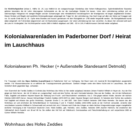
Der
Kirchhofspeicher
(erbaut 1. Hälfte 16. Jh.) aus Mellrich ist ein zweigeschossiger Ständerbau über hohem Kellergeschoss. Spätmittelalterlicher Bauweise
gehören besonders die mit Lehm überzogenen Außenwände an, die nur die traufseitigen Ständer frei lassen. Unter dem Lehmüberzug verbirgt sich ein
weitmaschiges Holzgerüst mit wenigen Riegeln und den Schwertungen: eine mittelalterliche Versteifungsform der Wandgerüste mit langen angeblatteten Streben.
Diesen Streben und Riegeln sind wandhohe Eichenspaltstangen aufgenagelt als Träger für den Lehmüberzug. Das Dach kragt auf allen vier Seiten auf Knaggen weit
vor. Es wurde Ende des 18. Jh. Opfer eines Brandes und musste gemeinsam mit dem Rückgiebel um 1790 wieder hergestellt werden. Die Rückgiebelwand wurde
dabei zeitgemäß mit Fußstreben abgezimmert und mit Backsteinen ausgemauert. Auf einen Lehmüberzug hat man verzichtet. Zu dieser Zeit entstand wohl auch
die Luke im Vordergiebel. Der Kirchhofspeicher wurde 1969 in Mellrich abgebaut und 1981 - 82 im LWL-Freilichtmuseum Detmold wieder aufgebaut.
Kolonialwarenladen im Paderborner Dorf / Heirat
im Lauschhaus
Kolonialwaren Ph. Hecker (+ Außenstelle Standesamt Detmold)
Für Trauungen steht das
Haus Zeddies (Lauschhaus)
im Paderborner Dorf zur Verfügung. Der Raum kann mit maximal 35 Sitzmöglichkeiten ausgestattet
werden. Für Museumsbesucher ist er während der Trauungszeremonie geschlossen. Sanitäre Anlagen sowie eine kleine Küche sind im Lauschhaus, das dem
Schönhof direkt gegenüber liegt, vorhanden.
Vom Stammhof der Familie Zeddies in Grohnde (das Wohnhaus des Hofes ist hier wieder aufgebaut) heiratete Johann Friedrich Wilhelm in Heyen ein. Aus der Ehe
gingen ein Sohn hervor, der mit 10 Jahren an „Lungenschlag“ starb und eine Tochter, die nach Kemnade heiratete. Dies war der Zeddies, der mit den Hofbesitzern
Falke, Sagebiel und anderen Heyener Bauern die Ablösung vom Frucht- und Fleischzehnten vereinbarte. Aus 2. Ehe gingen weitere Kinder, darunter der nächste
Hoferbe (1844-1907) hervor. Dessen Hofnachfolger Friedrich Zeddies (1873-1947) ist vielen Heyener Bürgern noch bekannt. Er heiratete eine Tochter des Landwirts
Karl Sagebiel und erbaute das große Wohnhaus, Esperder Straße 2, im Jahr 1907. Sein Sohn Friedrich heiratete 1940 Marie Henneke. Sie bauten das alte
Wohnhaus um und errichteten die Einfamilienhäuser im Gartenweg 4 und 6. Friedrich Zeddies (1913-1945) wurde an der Ostfront verwundet, erreichte über
verschiedene Lazarette Wildbad im Schwarzwald und verstarb dort erst 2 Monate nach Ende des Krieges an relativ leichten Kriegsverletzungen wegen mangelhafter
ärztlicher Versorgung in der französisch besetzten Zone. Marie Zeddies, geb. Henneke, verw. Zeddies, heiratete 1949 Joachim Heinrichs. Sie erweiterten den
Vollmeierhof durch Zupacht von 36 auf 80 ha. Sie stellten den Hof früh auf Mähdrusch, Gemüseanbau und Fleischrinderhaltung um und verpachteten 1983 an
Günter Wilhelm Henneke.
Wohnhaus des Hofes Zeddies