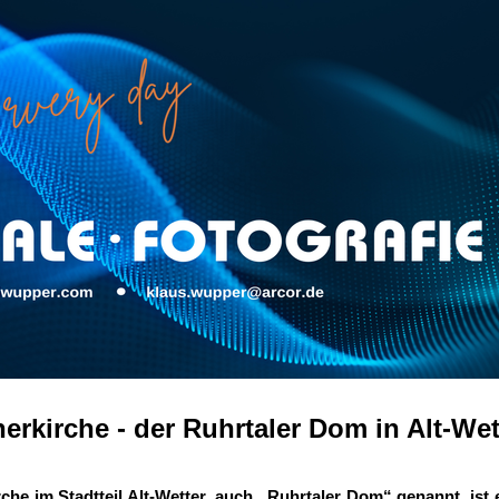
herkirche - der Ruhrtaler Dom in Alt-Wet
rche im Stadtteil Alt-Wetter, auch „Ruhrtaler Dom“ genannt, is