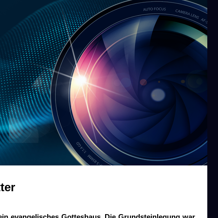
ter
t ein evangelisches Gotteshaus. Die Grundsteinlegung war