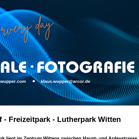
 - Freizeitpark - Lutherpark Witten
rk liegt im Zentrum Wittens zwischen Haupt- und Ardeystrasse. D