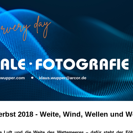
erbst 2018 - Weite, Wind, Wellen und W
he Luft und die Weite des Wattemeeres – dafür steht der Fö