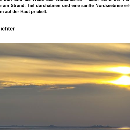
 am Strand. Tief durchatmen und eine sanfte Nordseebrise erle
 auf der Haut prickelt.
ichter