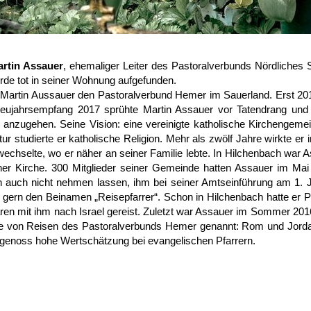
rtin Assauer
, ehemaliger Leiter des Pastoralverbunds Nördliches 
rde tot in seiner Wohnung aufgefunden.
te Martin Aussauer den Pastoralverbund Hemer im Sauerland. Erst 201
ujahrsempfang 2017 sprühte Martin Assauer vor Tatendrang und 
 anzugehen. Seine Vision: eine vereinigte katholische Kirchengemei
ur studierte er katholische Religion. Mehr als zwölf Jahre wirkte er
chselte, wo er näher an seiner Familie lebte. In Hilchenbach war A
her Kirche. 300 Mitglieder seiner Gemeinde hatten Assauer im Mai
h auch nicht nehmen lassen, ihm bei seiner Amtseinführung am 1. J
d gern den Beinamen „Reisepfarrer“. Schon in Hilchenbach hatte er Pi
n mit ihm nach Israel gereist. Zuletzt war Assauer im Sommer 201
e von Reisen des Pastoralverbunds Hemer genannt: Rom und Jordani
genoss hohe Wertschätzung bei evangelischen Pfarrern.