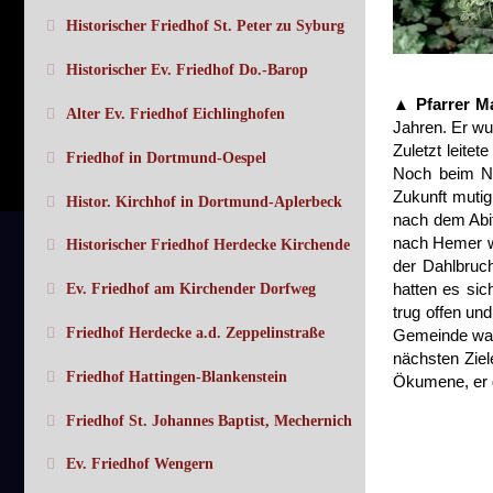
Historischer Friedhof St. Peter zu Syburg
Historischer Ev. Friedhof Do.-Barop
▲ Pfarrer Ma
Alter Ev. Friedhof Eichlinghofen
Jahren. Er wu
Zuletzt leite
Friedhof in Dortmund-Oespel
Noch beim Ne
Zukunft mutig
Histor. Kirchhof in Dortmund-Aplerbeck
nach dem Abit
nach Hemer we
Historischer Friedhof Herdecke Kirchende
der Dahlbruc
hatten es sic
Ev. Friedhof am Kirchender Dorfweg
trug offen un
Friedhof Herdecke a.d. Zeppelinstraße
Gemeinde ware
nächsten Ziel
Friedhof Hattingen-Blankenstein
Ökumene, er 
Friedhof St. Johannes Baptist, Mechernich
Ev. Friedhof Wengern