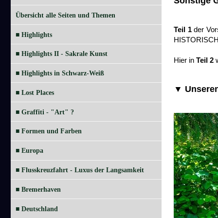
Sonstige G
Übersicht alle Seiten und Themen
Teil 1
der Vors
■ Highlights
HISTORISCHEN 
■ Highlights II - Sakrale Kunst
Hier in
Teil 2
w
■ Highlights in Schwarz-Weiß
▼ Unseren
■ Lost Places
■ Graffiti - "Art" ?
■ Formen und Farben
■ Europa
■ Flusskreuzfahrt - Luxus der Langsamkeit
■ Bremerhaven
■ Deutschland