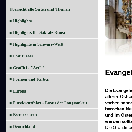
Übersicht alle Seiten und Themen
■ Highlights
■ Highlights II - Sakrale Kunst
■ Highlights in Schwarz-Weiß
■ Lost Places
■ Graffiti - "Art" ?
Evangel
■ Formen und Farben
Die Evangeli
■ Europa
älterer Osts
vorher schon
■ Flusskreuzfahrt - Luxus der Langsamkeit
barocken Neu
■ Bremerhaven
und im Osten
werden sollt
■ Deutschland
Die Grundmaue