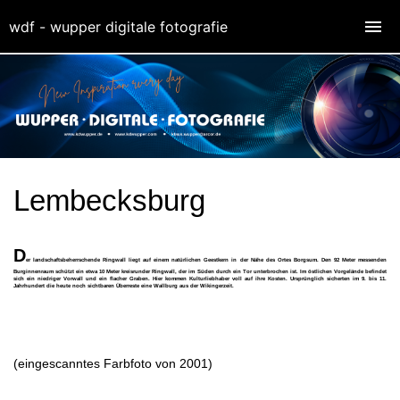
wdf - wupper digitale fotografie
Lembecksburg
D
er landschaftsbeherrschende Ringwall liegt auf einem natürlichen Geestkern in der Nähe des Ortes Borgsum. Den 92 Meter messenden
Burginnenraum schützt ein etwa 10 Meter kreisrunder Ringwall, der im Süden durch ein Tor unterbrochen ist. Im östlichen Vorgelände befindet
sich ein niedriger Vorwall und ein flacher Graben. Hier kommen Kulturliebhaber voll auf ihre Kosten. Ursprünglich sicherten im 9. bis 11.
Jahrhundert die heute noch sichtbaren Überreste eine Wallburg aus der Wikingerzeit.
(eingescanntes Farbfoto von 2001)