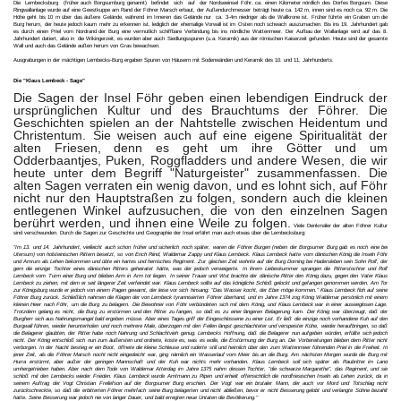
Die Lembecksburg (früher auch Borgsumburg genannt) befindet sich auf der Nordseeinsel Föhr, ca. einen Kilometer nördlich des Dorfes Borgsum. Diese
Ringwallanlage wurde auf eine Geestkuppe am Rand der Föhrer Marsch erbaut, der Außendurchmesser beträgt heute ca. 142 m, innen sind es noch ca. 92 m. Die
Höhe geht bis 10 m über das äußere Gelände, während im Inneren das Gelände nur ca. 3-4m niedriger als die Wallkrone ist. Früher führte ein Graben um die
Burg herum, der heute jedoch kaum mehr zu erkennen ist, lediglich der ehemalige Vorwall ist im Osten noch schwach auszumachen. Bis ins 19. Jahrhundert gab
es durch einen Priel vom Nordrand der Burg eine vermutlich schiffbare Verbindung bis ins nördliche Wattenmeer. Der Aufbau der Wallanlage wird auf das 8.
Jahrhundert datiert, also in die Wikingerzeit, es wurden aber auch Siedlungsspuren (u.a. Keramik) aus der römischen Kaiserzeit gefunden. Heute sind der gesamte
Wall und auch das Gelände außen herum von Gras bewachsen.
Ausgrabungen in der mächtigen Lembecks-Burg ergaben Spuren von Häusern mit Sodenwänden und Keramik des 10. und 11. Jahrhunderts.
Die "Klaus Lembeck - Sage"
Die Sagen der Insel Föhr geben einen lebendigen Eindruck der
ursprünglichen Kultur und des Brauchtums der Föhrer. Die
Geschichten spielen an der Nahtstelle zwischen Heidentum und
Christentum. Sie weisen auch auf eine eigene Spiritualität der
alten Friesen, denn es geht um ihre Götter und um
Odderbaantjes, Puken, Roggfladders und andere Wesen, die wir
heute unter dem Begriff "Naturgeister" zusammenfassen. Die
alten Sagen verraten ein wenig davon, und es lohnt sich, auf Föhr
nicht nur den Hauptstraßen zu folgen, sondern auch die kleinen
entlegenen Winkel aufzusuchen, die von den einzelnen Sagen
berührt werden, und ihnen eine Weile zu folgen.
Viele Denkmäler der alten Föhrer Kultur
sind verschwunden. Durch die Sagen zur Geschichte und Geographie der Insel erfährt man auch etwas über die Lembecksburg
:
"Im 13. und 14. Jahrhundert, vielleicht auch schon früher und sicherlich noch später, waren die Föhrer Burgen (neben der Borgsumer Burg gab es noch eine bei
Utersum) von holsteinischen Rittern besetzt, so von Erich Riind, Waldemar Zappy und Klaus Lembeck. Klaus Lembeck hatte vom dänischen König die Inseln Föhr
und Amrum als Lehen bekommen und übte ein hartes und herrisches Regiment. Zur gleichen Zeit wohnte auf der Burg Dorning bei Hadersleben sein Sohn Rolf, der
gern die einzige Tochter eines dänischen Ritters geheiratet hätte, was der jedoch verweigerte. In ihrem Liebeskummer sprangen die Ritterstochter und Rolf
Lembeck vom Turm einer Burg und blieben Arm in Arm tot liegen. In seiner Trauer und Wut brachte der dänische Ritter den König dazu, gegen den Vater Klaus
Lembeck zu ziehen, mit dem er seit längerer Zeit verfeindet war. Klaus Lembeck sollte auf das königliche Schloß gelockt und gefangen genommen werden. Am Tor
zur Königsburg wurde er jedoch von einem Pagen gewarnt, der leise vor sich hinsang: "Das Wasser kocht, der Eber möge kommen." Klaus Lembeck floh auf seine
Föhrer Burg zurück. Schließlich nahmen die Klagen der von Lembeck tyrannisierten Föhrer überhand, und im Jahre 1374 zog König Waldemar persönlich mit einem
kleinen Heer nach Föhr, um die Burg zu belagern. Die Bewohner von Föhr verbündeten sich mit dem König, und Klaus Lembeck war in einer ausweglosen Lage.
Trotzdem gelang es nicht, die Burg zu erstürmen und den Ritter zu fangen, so daß es zu einer längeren Belagerung kam. Der König war überzeugt, daß der
Burgherr sich aus Nahrungsmangel bald ergeben müsse. Aber eines Tages griff der Eingeschlossene zu einer List. Er ließ die einzige noch vorhandene Kuh auf den
Burgwall führen, wieder herunterholen und noch mehrere Male, überzogen mit den Fellen längst geschlachteter und verspeister Kühe, wieder heraufbringen, so daß
die Belagerer glaubten, der Ritter habe noch Nahrung und Schlachtvieh genug. Lembecks Hoffnung, daß die Belagerer nun aufgeben würden, erfüllte sich jedoch
nicht. Der König entschloß sich nun zum äußersten und ordnete, koste es, was es wolle, die Erstürmung der Burg an. Die Vorbereitungen blieben dem Ritter nicht
verborgen. In der Nacht bestieg er ein Boot, öffnete die kleine Schleuse und ruderte still und heimlich über den zum Wattenmeer führenden Priel in die Freiheit. In
jener Zeit, als die Föhrer Marsch nocht nicht eingedeicht war, ging nämlich ein Wasserlauf vom Meer bis an die Burg. Am nächsten Morgen wurde die Burg mit
Hurra erstürmt, aber außer der geringen Mannschaft und der Kuh war nichts mehr vorhanden. Klaus Lembeck soll sich später als Raubritter im Land
umhergetrieben haben. Aber nach dem Tode von Waldemar Atterdag im Jahre 1375 nahm dessen Tochter, "die schwarze Margarethe", das Regiment, und sie
schloß mit den Lembecks wieder Frieden. Klaus Lembeck wurde Amtmann zu Ripen und erhielt offensichtlich die nordfriesischen Inseln als Lehen zurück, da in
seinem Auftrag der Vogt Christian Frellefson auf der Borgsumer Burg erschien. Der Vogt war ein brutaler Mann, der auch vor Mord und Totschlag nicht
zurückschreckte, so daß die erbitterten Föhrer mehrfach seine Burg belagerten und nicht abließen, bevor er nicht Besserung gelobt und verlangte Sühne bezahlt
hatte. Seine Besserung war jedoch nie von langer Dauer, und bald erregten neue Untaten die Bevölkerung."