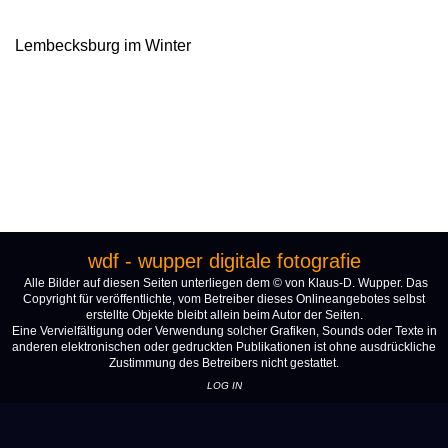
Lembecksburg im Winter
wdf - wupper digitale fotografie
Alle Bilder auf diesen Seiten unterliegen dem © von Klaus-D. Wupper. Das
Copyright für veröffentlichte, vom Betreiber dieses Onlineangebotes selbst
erstellte Objekte bleibt allein beim Autor der Seiten.
Eine Vervielfältigung oder Verwendung solcher Grafiken, Sounds oder Texte in
anderen elektronischen oder gedruckten Publikationen ist ohne ausdrückliche
Zustimmung des Betreibers nicht gestattet.
LOG IN